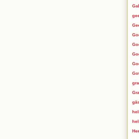
Ga
ge
Ge
Go
Go
Go
Go
Go
gra
Gra
gä
hel
he
He