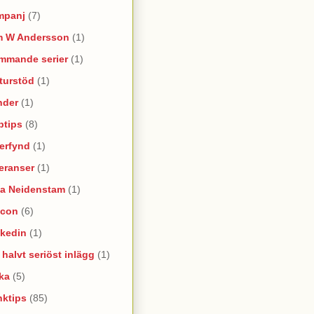
mpanj
(7)
m W Andersson
(1)
mmande serier
(1)
turstöd
(1)
nder
(1)
ptips
(8)
erfynd
(1)
eranser
(1)
na Neidenstam
(1)
ncon
(6)
nkedin
(1)
e halvt seriöst inlägg
(1)
ka
(5)
nktips
(85)