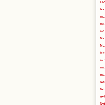
Läs
läs
ma
man
mar
Ma
Mas
Mat
mi
mä
mä
Nos
No
ny
Ny