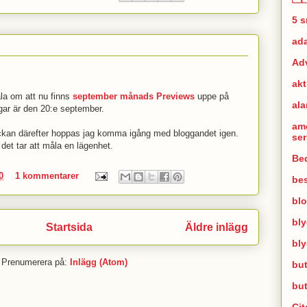
5 
ad
Ad
akt
ala om att nu finns
september månads Previews
uppe på
al
ngar är den 20:e september.
am
eckan därefter hoppas jag komma igång med bloggandet igen.
se
 det tar att måla en lägenhet.
Bed
0
1 kommentarer
bes
bl
bl
Startsida
Äldre inlägg
bl
Prenumerera på:
Inlägg (Atom)
but
bu
Cit