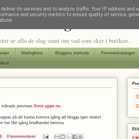
deliver its services and to analyze traffic. Your IP address and 
formance and security metrics to ensure quality of service, gen
Seriers Blog
abuse.
eter av alla de slag samt om vad som sker i butiken.
anjer
Mailinglistor
Bloggens startsida
Previewskatalogen
tkort
Pr
r månads previews
finns uppe nu
.
 hoppas på att kunna komma igång att blogga igen relativt
igen har fått igång bredbandet hemma.
Eti
8
0 kommentarer
