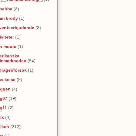
snabba
(8)
am brody
(1)
ventserbjudande
(3)
iviteter
(1)
an moore
(1)
erikanska
riemarknaden
(54)
rägeriförsök
(1)
vikelse
(5)
oggen
(4)
yg07
(19)
yg11
(2)
ik
(4)
tiken
(212)
at
(1)