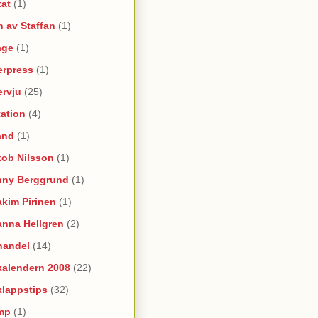
tat
(1)
 av Staffan
(1)
age
(1)
erpress
(1)
ervju
(25)
itation
(4)
and
(1)
kob Nilsson
(1)
nny Berggrund
(1)
kim Pirinen
(1)
anna Hellgren
(2)
handel
(14)
kalendern 2008
(22)
klappstips
(32)
mp
(1)