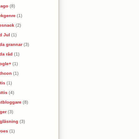
lago
(8)
ekgenre
(1)
esnack
(2)
d Jul
(1)
da grannar
(3)
da råd
(1)
ogle+
(1)
thcon
(1)
tis
(1)
ttis
(4)
stbloggare
(8)
ger
(3)
lgläsning
(3)
roes
(1)