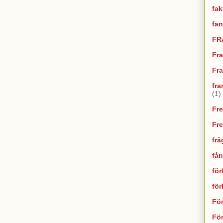
fak
fan
FR
Fr
Fra
fra
(1)
Fr
Fr
frå
fån
för
fö
Fö
För