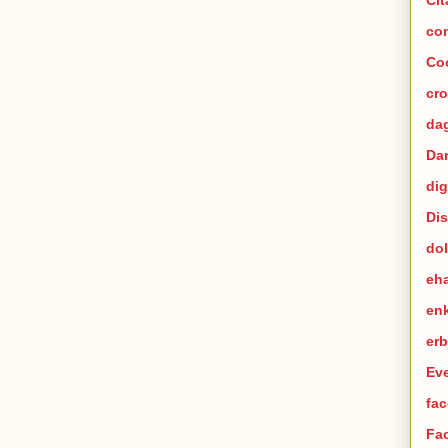
co
Co
cr
dag
Da
dig
Di
dol
eh
en
er
Ev
fac
Fa