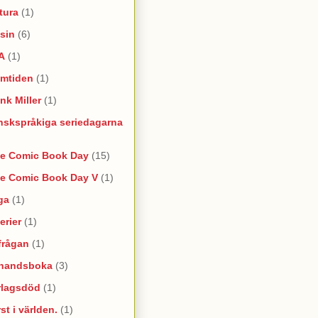
tura
(1)
sin
(6)
A
(1)
amtiden
(1)
nk Miller
(1)
nskspråkiga seriedagarna
ee Comic Book Day
(15)
ee Comic Book Day V
(1)
ga
(1)
erier
(1)
frågan
(1)
rhandsboka
(3)
rlagsdöd
(1)
st i världen.
(1)