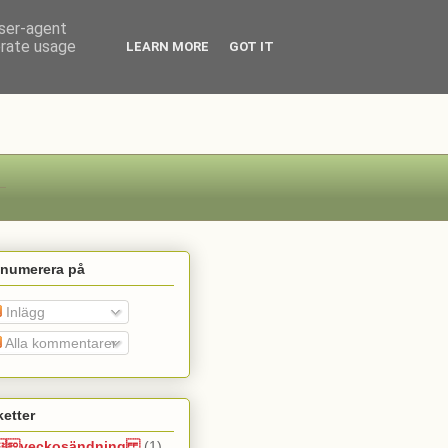
user-agent
erate usage
LEARN MORE
GOT IT
enumerera på
Inlägg
Alla kommentarer
ketter
veckosändning
(1)