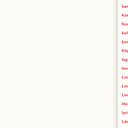
ka
Ki
Ko
kul
ku
Kö
lag
lev
Li
Li
Li
lit
lyc
Lä