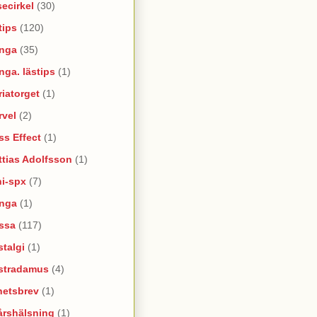
ecirkel
(30)
tips
(120)
nga
(35)
ga. lästips
(1)
iatorget
(1)
rvel
(2)
s Effect
(1)
tias Adolfsson
(1)
ni-spx
(7)
nga
(1)
ssa
(117)
talgi
(1)
stradamus
(4)
hetsbrev
(1)
årshälsning
(1)