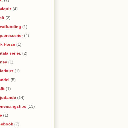
miquiz
(4)
olt
(2)
owdfunding
(1)
spresserier
(4)
rk Horse
(1)
itala serier.
(2)
sney
(1)
larkurs
(1)
andel
(5)
kät
(1)
bjudande
(14)
enemangstips
(13)
e
(1)
cebook
(7)