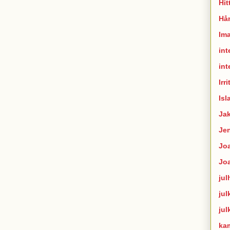
Hit
Hån
Im
int
int
Irr
Isl
Ja
Je
Joa
Jo
jul
jul
jul
ka