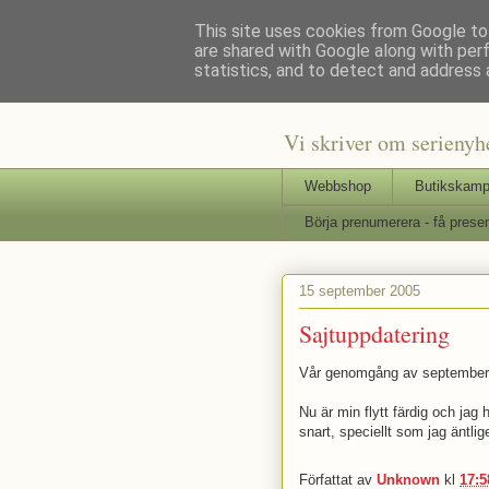
This site uses cookies from Google to 
are shared with Google along with per
Staffars 
statistics, and to detect and address 
Vi skriver om serienyh
Webbshop
Butikskamp
Börja prenumerera - få presen
15 september 2005
Sajtuppdatering
Vår genomgång av septembe
Nu är min flytt färdig och jag
snart, speciellt som jag äntl
Författat av
Unknown
kl
17:5