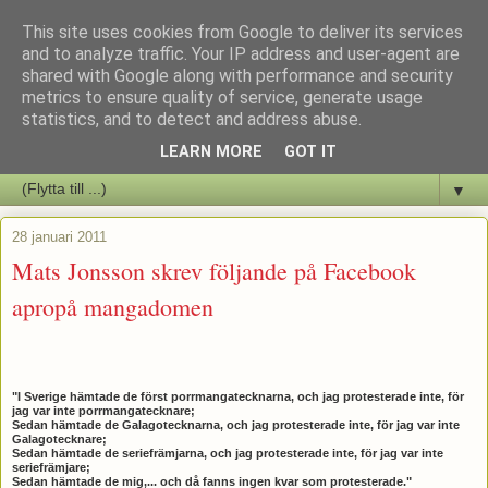
This site uses cookies from Google to deliver its services
Staffars Seriers Blog
and to analyze traffic. Your IP address and user-agent are
shared with Google along with performance and security
metrics to ensure quality of service, generate usage
Vi skriver om serienyheter av alla de slag samt om vad som sker i
statistics, and to detect and address abuse.
butiken.
LEARN MORE
GOT IT
▼
28 januari 2011
Mats Jonsson skrev följande på Facebook
apropå mangadomen
"I Sverige hämtade de först porrmangatecknarna, och jag protesterade inte, för
jag var inte porrmangatecknare;
Sedan hämtade de Galagotecknarna, och jag protesterade inte, för jag var inte
Galagotecknare;
Sedan hämtade de seriefrämjarna, och jag protesterade inte, för jag var inte
seriefrämjare;
Sedan hämtade de mig,
...
och då fanns ingen kvar som protesterade."