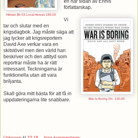
en här sidan av Ennis
författarskap.
Hitman Bk 03 Local Heroes 180,00
Vi
tar och slutar med en
krigsdagbok. Jag måste säga att
jag tycker att krigsreportern
David Axe verkar vara en
skitstövel men den värld han
beskriver och den attityd som
reportrar måste ha är rätt
intressant. Teckningarna är
funktionella utan att vara
briljanta.
Skall göra mitt bästa för att få in
uppdateringarna lite snabbare.
War Is Boring Gn
130,00.
Unknown
kl
23:18
Inga kommentarer: