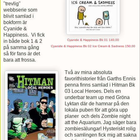
"trevlig"
webbserie som
blivit samlad i
bokform är
Cyanide &
Happiness. Vi fick
Cyanide & Happiness Bk 01
140,00
in både bok 1 & 2
Cyanide & Happiness Bk 02 Ice Cream & Sadness
150,00
på samma gång
så för fans är det
bara att frossa.
Två av mina absoluta
favorithistorier från Garths Ennis
penna finns samlad i Hitman Bk
03 Local Heroes. Dels en
underbar team up med Gröna
Lyktan där de hamnar på den
lokala puben för att göra upp
planer och dels Zombie night
att the Aquarium. Jag säger bara
zombiesälungar! Hysteriskt rolig
och samlingen fick mig att sakna