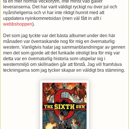
få en mer normal veckorytm, inte minst vad gäller
leveranserna. Det har varit väldigt ryckigt nu över jul och
nyårshelgerna och vi har inte riktigt hunnit med att
uppdatera nyinkommetsidan (men väl fått in allt i
webbshoppen
).
Det som jag tyckte var det bästa albumet under den här
månaden var överraskande nog för mig en övernaturlig
western. Vanligtvis hatar jag sammanblandningar av genren
men det som gjorde att det funkade otroligt bra för mig var
detta var en övernaturlig historia som utspelar sig i
westernmiljö om skillnaden går att förstå. Jag vill framhäva
teckningarna som jag tycker skapar en väldigt bra stämning.