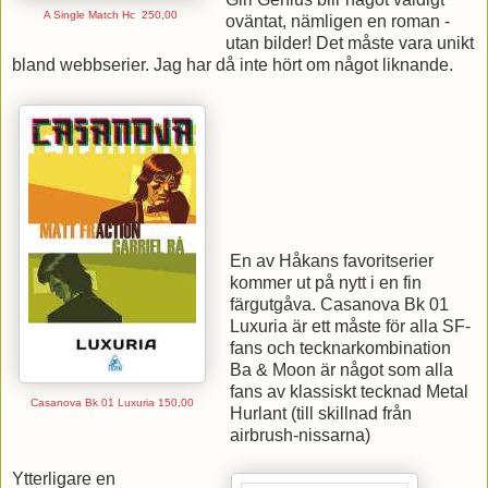
A Single Match Hc
250,00
oväntat, nämligen en roman -
utan bilder! Det måste vara unikt
bland webbserier. Jag har då inte hört om något liknande.
En av Håkans favoritserier
kommer ut på nytt i en fin
färgutgåva. Casanova Bk 01
Luxuria är ett måste för alla SF-
fans och tecknarkombination
Ba & Moon är något som alla
fans av klassiskt tecknad Metal
Casanova Bk 01 Luxuria
150,00
Hurlant (till skillnad från
airbrush-nissarna)
Ytterligare en