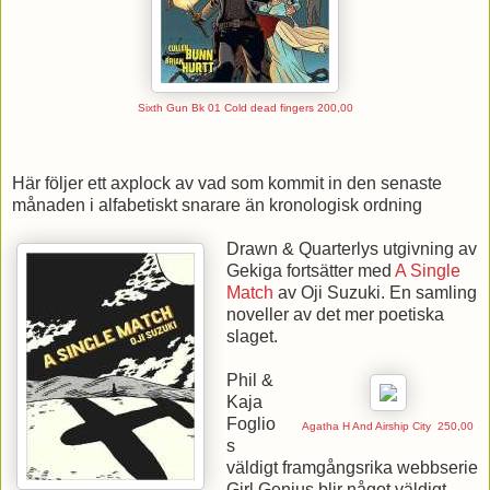
Sixth Gun Bk 01 Cold dead fingers
200,00
Här följer ett axplock av vad som kommit in den senaste
månaden i alfabetiskt snarare än kronologisk ordning
Drawn & Quarterlys utgivning av
Gekiga fortsätter med
A Single
Match
av Oji Suzuki. En samling
noveller av det mer poetiska
slaget.
Phil &
Kaja
Foglio
Agatha H And Airship City
250,00
s
väldigt framgångsrika webbserie
Girl Genius blir något väldigt