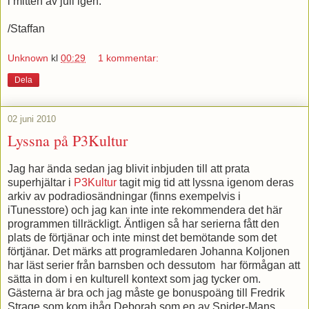
i mitten av juli igen.
/Staffan
Unknown
kl
00:29
1 kommentar:
Dela
02 juni 2010
Lyssna på P3Kultur
Jag har ända sedan jag blivit inbjuden till att prata
superhjältar i
P3Kultur
tagit mig tid att lyssna igenom deras
arkiv av podradiosändningar (finns exempelvis i
iTunesstore) och jag kan inte inte rekommendera det här
programmen tillräckligt. Äntligen så har serierna fått den
plats de förtjänar och inte minst det bemötande som det
förtjänar. Det märks att programledaren Johanna Koljonen
har läst serier från barnsben och dessutom har förmågan att
sätta in dom i en kulturell kontext som jag tycker om.
Gästerna är bra och jag måste ge bonuspoäng till Fredrik
Strage som kom ihåg Deborah som en av Spider-Mans