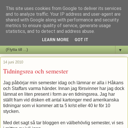
This site uses cookies from Google to deliver its services
Staffars Seriers Blog
and to analyze traffic. Your IP address and user-agent are
shared with Google along with performance and security
metrics to ensure quality of service, generate usage
Vi skriver om serienyheter av alla de slag samt om vad som sker i
statistics, and to detect and address abuse.
butiken.
LEARN MORE
GOT IT
▼
14 juni 2010
Tidningsrea och semester
Jag påbörjar min semester idag och lämnar er alla i Håkans
och Staffars varma händer. Innan jag försvinner har jag dock
lämnat en liten present i form av en tidningsrea. Jag har
ställt fram vid disken ett antal kartonger med amerikanska
tidningar som vi kommer att ta 5 kr/st eller 40 kr för 10
stycken.
Med det sagt så tar bloggen en välbehövlig semester, vi ses