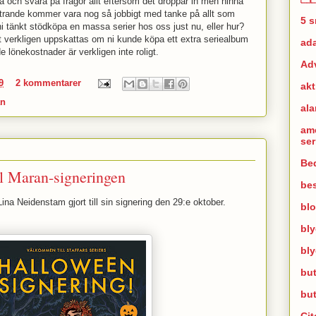
å och svara på frågor allt eftersom det droppar in men hinna
ttrande kommer vara nog så jobbigt med tanke på allt som
5 
i tänkt stödköpa en massa serier hos oss just nu, eller hur?
t verkligen uppskattas om ni kunde köpa ett extra seriealbum
ad
e lönekostnader är verkligen inte roligt.
Ad
9
2 kommentarer
akt
an
al
am
se
Bed
ill Maran-signeringen
bes
Lina Neidenstam gjort till sin signering den 29:e oktober.
bl
bl
bl
but
bu
Cit