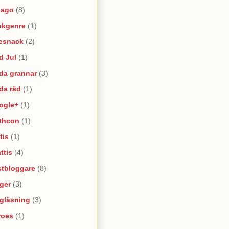
lago
(8)
ekgenre
(1)
esnack
(2)
d Jul
(1)
da grannar
(3)
da råd
(1)
ogle+
(1)
thcon
(1)
tis
(1)
ttis
(4)
stbloggare
(8)
ger
(3)
lgläsning
(3)
roes
(1)