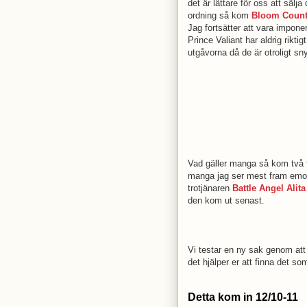
det är lättare för oss att sälj
ordning så kom
Bloom Count
Jag fortsätter att vara impon
Prince Valiant har aldrig rikti
utgåvorna då de är otroligt sn
Vad gäller manga så kom två f
manga jag ser mest fram emot
trotjänaren
Battle Angel Alita
den kom ut senast.
Vi testar en ny sak genom att
det hjälper er att finna det s
Detta kom in 12/10-11