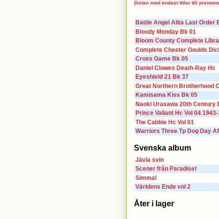
(listan med endast titlar till prenum
Battle Angel Alita Last Order 
Bloody Monday Bk 01
Bloom County Complete Libra
Complete Chester Goulds Dick
Cross Game Bk 05
Daniel Clowes Death-Ray Hc
Eyeshield 21 Bk 37
Great Northern Brotherhood 
Kamisama Kiss Bk 05
Naoki Urasawa 20th Century 
Prince Valiant Hc Vol 04 1943
The Cabbie Hc Vol 01
Warriors Three Tp Dog Day A
Svenska album
Jävla svin
Scener från Paradiset
Simma!
Världens Ende vol 2
Åter i lager