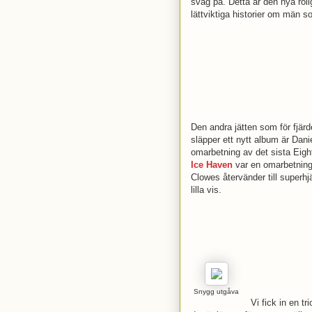
svag på. Detta är den nya rol
lättviktiga historier om män s
Den andra jätten som för fjärd
släpper ett nytt album är Dan
omarbetning av det sista Eigh
Ice Haven
var en omarbetning
Clowes återvänder till superhjä
lilla vis.
Snygg utgåva
Vi fick in en tr