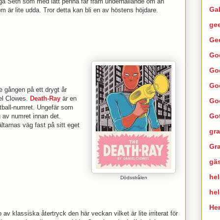
iga Seth som med lätt penna får fram underhållande om än
Ga
om är lite udda. Tror detta kan bli en av höstens höjdare.
ge
Ge
Go
Go
Go
e gången på ett drygt år
iel Clowes.
Death-Ray
är en
Go
tball-numret. Ungefär som
Go
 av numret innan det.
ltarnas väg fast på sitt eget
gra
Gra
gä
hel
Dödsstrålen
he
He
io av klassiska återtryck den här veckan vilket är lite irriterat för