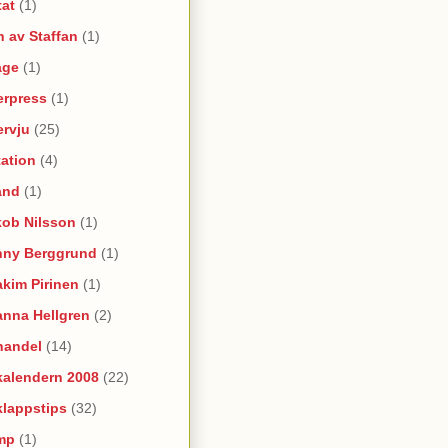
tat
(1)
 av Staffan
(1)
age
(1)
erpress
(1)
ervju
(25)
itation
(4)
and
(1)
kob Nilsson
(1)
nny Berggrund
(1)
kim Pirinen
(1)
anna Hellgren
(2)
handel
(14)
kalendern 2008
(22)
klappstips
(32)
mp
(1)