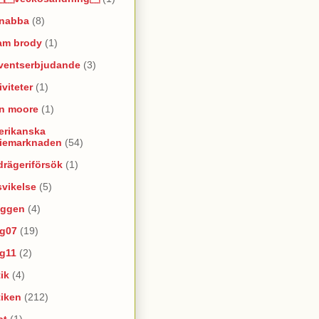
snabba
(8)
am brody
(1)
ventserbjudande
(3)
iviteter
(1)
an moore
(1)
erikanska
riemarknaden
(54)
rägeriförsök
(1)
vikelse
(5)
oggen
(4)
yg07
(19)
yg11
(2)
ik
(4)
tiken
(212)
at
(1)