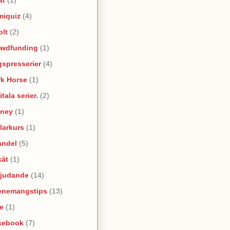
miquiz
(4)
olt
(2)
owdfunding
(1)
spresserier
(4)
rk Horse
(1)
itala serier.
(2)
sney
(1)
larkurs
(1)
andel
(5)
kät
(1)
bjudande
(14)
enemangstips
(13)
e
(1)
cebook
(7)