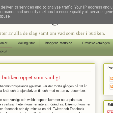
deliver its services and to analyze traffic. Your IP address and 
formance and security metrics to ensure quality of service, gen
Seriers Blog
abuse.
eter av alla de slag samt om vad som sker i butiken.
anjer
Mailinglistor
Bloggens startsida
Previewskatalogen
tkort
Pr
d, butiken öppet som vanligt
t badmintonspelande (givetvis var det första gången på 10 år
a knät och är sjukskriven till och med mitten av december.
en som vanligt och webbshoppen kommer att uppdateras
na i verksamheten kommer inte att förändras. Däremot kommer
Eti
ter, facebook och dyl minska en del. Twitter och Facebook
