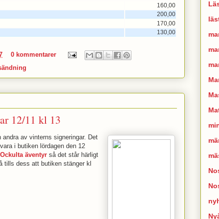
Läs
160,00
200,00
läs
170,00
130,00
ma
man
7
0 kommentarer
mar
sändning
Ma
Mas
Mat
ar 12/11 kl 13
mi
 andra av vinterns signeringar. Det
mä
ra i butiken lördagen den 12
Ockulta äventyr
så det står härligt
mä
på tills dess att butiken stänger kl
Nos
No
ny
Ny