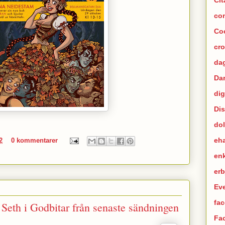
co
Co
cr
dag
Da
dig
Di
dol
eh
2
0 kommentarer
en
er
Ev
fac
Seth i Godbitar från senaste sändningen
Fa