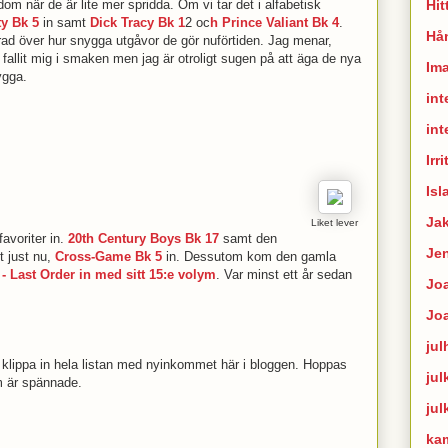
Hit
a dom när de är lite mer spridda. Om vi tar det i alfabetisk
y Bk 5
in samt
Dick Tracy Bk 1
2 oc
h Prince Valiant Bk 4
.
Hån
erad över hur snygga utgåvor de gör nuförtiden. Jag menar,
gt fallit mig i smaken men jag är otroligt sugen på att äga de nya
Im
ygga.
int
int
Irr
Isl
Ja
Liket lever
avoriter in.
20th Century Boys Bk 17
samt den
Je
 just nu,
Cross-Game Bk 5
in. Dessutom kom den gamla
 - Last Order in med sitt 15:e volym
. Var minst ett år sedan
Joa
Jo
jul
 klippa in hela listan med nyinkommet här i bloggen. Hoppas
jul
om är spännade.
jul
ka