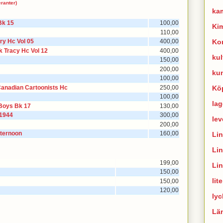
eranter)
ka
Bk 15
100,00
Ki
110,00
Ko
ry Hc Vol 05
400,00
 Tracy Hc Vol 12
400,00
kul
150,00
200,00
ku
100,00
Kö
Canadian Cartoonists Hc
250,00
100,00
lag
Boys Bk 17
130,00
-1944
300,00
lev
200,00
fternoon
160,00
Li
Li
199,00
Li
150,00
lit
150,00
120,00
lyc
Lä