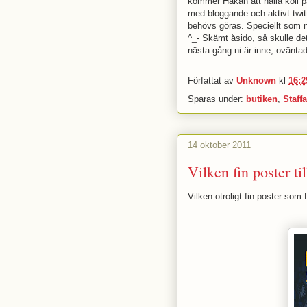
kommer Håkan att hålla koll p
med bloggande och aktivt twi
behövs göras. Speciellt som n
^_- Skämt åsido, så skulle de
nästa gång ni är inne, oväntad
Författat av
Unknown
kl
16:2
Sparas under:
butiken
,
Staff
14 oktober 2011
Vilken fin poster t
Vilken otroligt fin poster som 