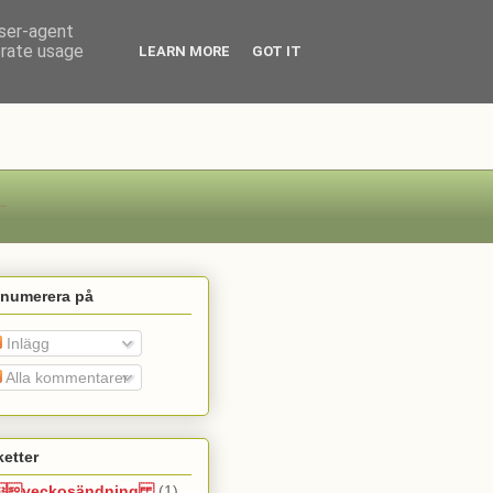
user-agent
erate usage
LEARN MORE
GOT IT
enumerera på
Inlägg
Alla kommentarer
ketter
veckosändning
(1)