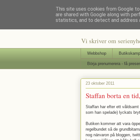
This site uses cookies from Google to 
are shared with Google along with per
Staffars 
statistics, and to detect and address 
Vi skriver om serienyh
Webbshop
Butikskamp
Börja prenumerera - få presen
23 oktober 2011
Staffan borta en ti
Staffan har efter ett våldsam
som han spelade) lyckats bryt
Butiken kommer att vara öpp
regelbundet så de grundbitar
nog närvaron på bloggen, twit