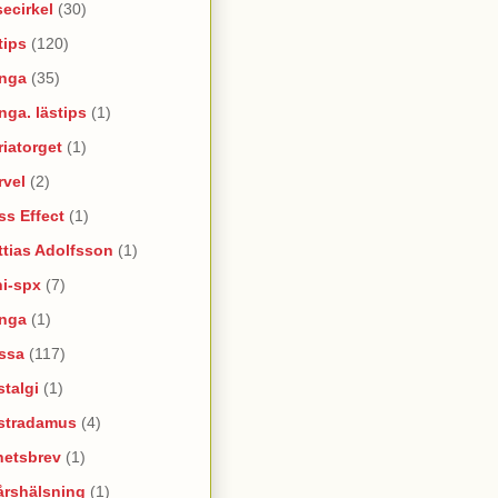
ecirkel
(30)
tips
(120)
nga
(35)
ga. lästips
(1)
iatorget
(1)
rvel
(2)
s Effect
(1)
tias Adolfsson
(1)
ni-spx
(7)
nga
(1)
ssa
(117)
talgi
(1)
stradamus
(4)
hetsbrev
(1)
årshälsning
(1)