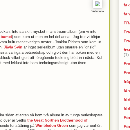
fak
Jävla svin
fan
FR
eckan. Inte särskilt mycket mainstream-album (om vi inte
Fr
albumet
) som kom ut men en hel del annat. Jag tror vi börjar
Fra
ra kulturseriesveriges nestor - Joakim Pirinen som kom ut
an.
Jävla Svin
är inget seriealbum utan snarare en "grisig"
fra
t sina vanliga arbetsredskap och gjort den här boken med en
(1)
sblock vilket gjort att föregående teckning blött in i nästa. Kul
lt med leklust inte bara teckningsmässigt utan även
Fr
Fr
frå
fån
för
fö
andra sidan atlanten så kom två album in av tunga serieskapare.
Fö
ad över är Seths
the Great Northen Brotherhood of
ående fortsättning på
Wimbledon Green
som jag var oerhört
För