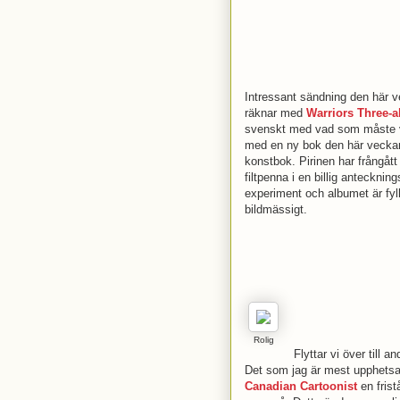
Intressant sändning den här v
räknar med
Warriors Three-
svenskt med vad som måste va
med en ny bok den här veck
konstbok. Pirinen har frångåt
filtpenna i en billig anteckning
experiment och albumet är fyl
bildmässigt.
Rolig
Flyttar vi över till 
Det som jag är mest upphets
Canadian Cartoonist
en frist