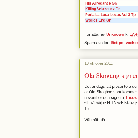
His Arrogance Gn
Killing Velazquez Gn
Perla La Loca Locas Vol 3 Tp
Worlds End Gn
Författat av
Unknown
kl
17:4
Sparas under:
lästips
,
vecko
10 oktober 2011
Ola Skogäng signer
Det är dags att presentera den
är Ola Skogäng som kommer va
november och signera
Theos 
till. Vi börjar kl 13 och håller 
15.
Väl mött då.