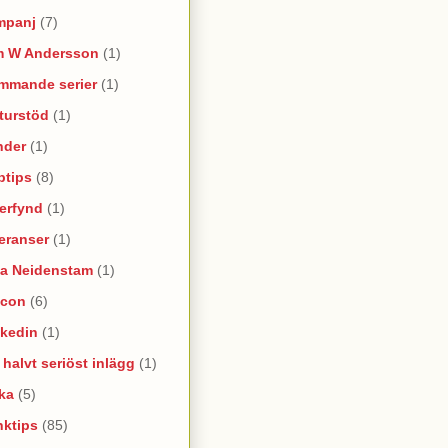
mpanj
(7)
m W Andersson
(1)
mmande serier
(1)
turstöd
(1)
nder
(1)
ptips
(8)
erfynd
(1)
eranser
(1)
na Neidenstam
(1)
ncon
(6)
nkedin
(1)
e halvt seriöst inlägg
(1)
ka
(5)
nktips
(85)