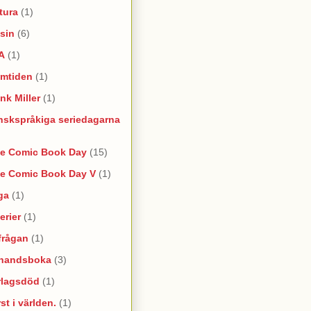
tura
(1)
sin
(6)
A
(1)
amtiden
(1)
nk Miller
(1)
nskspråkiga seriedagarna
ee Comic Book Day
(15)
ee Comic Book Day V
(1)
ga
(1)
erier
(1)
frågan
(1)
rhandsboka
(3)
rlagsdöd
(1)
st i världen.
(1)