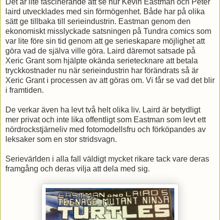
Det är lite fascinerande att se hur Kevin Eastman och Peter
laird utvecklades med sin förmögenhet. Både har på olika
sätt ge tillbaka till serieindustrin. Eastman genom den
ekonomiskt misslyckade satsningen på Tundra comics som
var lite före sin tid genom att ge serieskapare möjlighet att
göra vad de själva ville göra. Laird däremot satsade på
Xeric Grant som hjälpte okända serietecknare att betala
tryckkostnader nu när serieindustrin har förändrats så är
Xeric Grant i processen av att göras om. Vi får se vad det blir
i framtiden.
De verkar även ha levt två helt olika liv. Laird är betydligt
mer privat och inte lika offentligt som Eastman som levt ett
nördrockstjärneliv med fotomodellsfru och förköpandes av
leksaker som en stor stridsvagn.
Serievärlden i alla fall väldigt mycket rikare tack vare deras
framgång och deras vilja att dela med sig.