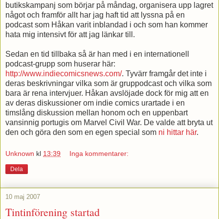
butikskampanj som börjar på måndag, organisera upp lagret
något och framför allt har jag haft tid att lyssna på en
podcast som Håkan varit inblandad i och som han kommer
hata mig intensivt för att jag länkar till.
Sedan en tid tillbaka så är han med i en internationell
podcast-grupp som huserar här:
http://www.indiecomicsnews.com/
. Tyvärr framgår det inte i
deras beskrivningar vilka som är gruppodcast och vilka som
bara är rena intervjuer. Håkan avslöjade dock för mig att en
av deras diskussioner om indie comics urartade i en
timslång diskussion mellan honom och en uppenbart
vansinnig portugis om Marvel Civil War. De valde att bryta ut
den och göra den som en egen special som
ni hittar här
.
Unknown
kl
13:39
Inga kommentarer:
Dela
10 maj 2007
Tintinförening startad