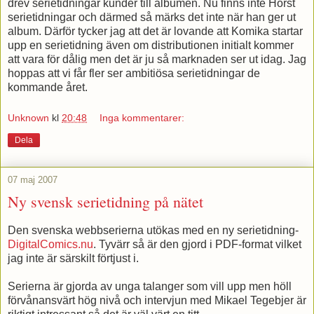
drev serietidningar kunder till albumen. Nu finns inte Horst
serietidningar och därmed så märks det inte när han ger ut
album. Därför tycker jag att det är lovande att Komika startar
upp en serietidning även om distributionen initialt kommer
att vara för dålig men det är ju så marknaden ser ut idag. Jag
hoppas att vi får fler ser ambitiösa serietidningar de
kommande året.
Unknown
kl
20:48
Inga kommentarer:
Dela
07 maj 2007
Ny svensk serietidning på nätet
Den svenska webbserierna utökas med en ny serietidning-
DigitalComics.nu
. Tyvärr så är den gjord i PDF-format vilket
jag inte är särskilt förtjust i.
Serierna är gjorda av unga talanger som vill upp men höll
förvånansvärt hög nivå och intervjun med Mikael Tegebjer är