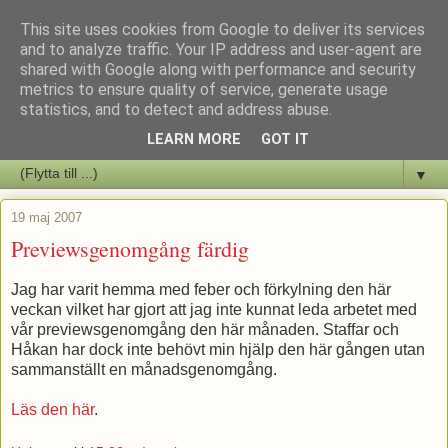
This site uses cookies from Google to deliver its services
Staffars Seriers Blog
and to analyze traffic. Your IP address and user-agent are
shared with Google along with performance and security
metrics to ensure quality of service, generate usage
Vi skriver om serienyheter av alla de slag samt om vad som sker i
statistics, and to detect and address abuse.
butiken.
LEARN MORE
GOT IT
▼
19 maj 2007
Previewsgenomgång färdig
Jag har varit hemma med feber och förkylning den här
veckan vilket har gjort att jag inte kunnat leda arbetet med
vår previewsgenomgång den här månaden. Staffar och
Håkan har dock inte behövt min hjälp den här gången utan
sammanställt en månadsgenomgång.
Läs den här
.