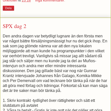
Unknown
kl
23:18
Inga kommentarer:
Dela
SPX dag 2
Den andra dagen var betydligt lugnare än den första men
var något bättre försäljningsmässigt hur nu det gick ihop. En
sak som jag glömde nämna var att den nya lokalen
möjliggjorde att man kunde ha programpunkter i den vilket
var oerhört trevligt. Vanligtvis så missar jag allt sådant då
jag står och säljer men nu kunde jag ta del av Muños-
intervjun och andra mer eller mindre intressanta
diskussioner. Den jag gillade bäst var nog när Gunnar
Krantz intervjuade Johannes från Galago, Komika-Mikke
och Per Demervall om vad tecknare bör tänka på när de har
att göra med förlag och tidningar. Förkortat så kan man säga
det är tre saker man bör tänka på.
1. Skriv kontrakt -tydlighet över rättigheter och sätt ett
slutdatum på avtalet
2. Våga ta betalt - Gratis är inte gott när det gäller att göra