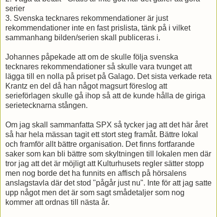
serier
3. Svenska tecknares rekommendationer är just
rekommendationer inte en fast prislista, tänk på i vilket
sammanhang bilden/serien skall publiceras i.
Johannes påpekade att om de skulle följa svenska
tecknares rekommendationer så skulle vara tvunget att
lägga till en nolla på priset på Galago. Det sista verkade reta
Krantz en del då han något magsurt föreslog att
serieförlagen skulle gå ihop så att de kunde hålla de giriga
serietecknarna stången.
Om jag skall sammanfatta SPX så tycker jag att det här året
så har hela mässan tagit ett stort steg framåt. Bättre lokal
och framför allt bättre organisation. Det finns fortfarande
saker som kan bli bättre som skyltningen till lokalen men där
tror jag att det är möjligt att Kulturhusets regler sätter stopp
men nog borde det ha funnits en affisch på hörsalens
anslagstavla där det stod "pågår just nu". Inte för att jag satte
upp något men det är som sagt smådetaljer som nog
kommer att ordnas till nästa år.