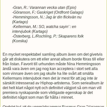
-Gran, R.: Varannan vecka utan (Epix)
-Göranson, F.: Gaskriget (Ordfront Galago)
-Hemmingsson, N.: Jag är din flickvän nu
(Kartago)
-Kellerman, M.: SO, watcha sayin’ : en
intervjubok (Kartago)
-Österberg, L./Rochling, P.: Skaparens folk
(Komika)
En mycket respektabel samling album även om det givetvis
går att diskutera om ett eller annat album borde föras till eller
från listan. Favorit till urhunden måste Nina Hemmingsson
ändå vara även om jag nog kan acceptera i stort sett alla
som vinnare även om jag skulle ha lite svårt att smälta
Kellermans intervjubok men det är mest för att jag inte är
särskilt intresserad av Hiphop-artisterna. Som seriealbum är
det helt klart något nytt och definitivt välgjort så om man vill
premiera nyskapande som viktigaste egenskap är det
definitivt något som man får hålla i minnet.
Oerhört kul att de uppmärksammar Rasmus Gran "Varannan