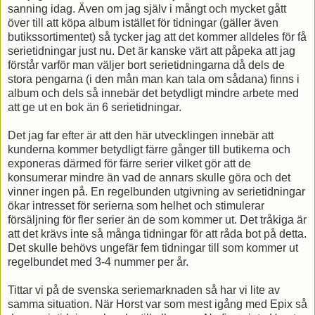
sanning idag. Även om jag själv i mångt och mycket gått
över till att köpa album istället för tidningar (gäller även
butikssortimentet) så tycker jag att det kommer alldeles för få
serietidningar just nu. Det är kanske värt att påpeka att jag
förstår varför man väljer bort serietidningarna då dels de
stora pengarna (i den mån man kan tala om sådana) finns i
album och dels så innebär det betydligt mindre arbete med
att ge ut en bok än 6 serietidningar.
Det jag far efter är att den här utvecklingen innebär att
kunderna kommer betydligt färre gånger till butikerna och
exponeras därmed för färre serier vilket gör att de
konsumerar mindre än vad de annars skulle göra och det
vinner ingen på. En regelbunden utgivning av serietidningar
ökar intresset för serierna som helhet och stimulerar
försäljning för fler serier än de som kommer ut. Det tråkiga är
att det krävs inte så många tidningar för att råda bot på detta.
Det skulle behövs ungefär fem tidningar till som kommer ut
regelbundet med 3-4 nummer per år.
Tittar vi på de svenska seriemarknaden så har vi lite av
samma situation. När Horst var som mest igång med Epix så