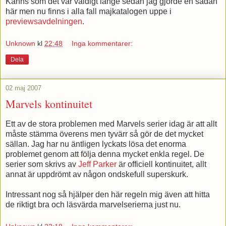
Känns som det var väldigt länge sedan jag gjorde en sådan
här men nu finns i alla fall majkatalogen uppe i
previewsavdelningen
.
Unknown
kl
22:48
Inga kommentarer:
Dela
02 maj 2007
Marvels kontinuitet
Ett av de stora problemen med Marvels serier idag är att allt
måste stämma överens men tyvärr så gör de det mycket
sällan. Jag har nu äntligen lyckats lösa det enorma
problemet genom att följa denna mycket enkla regel. De
serier som skrivs av
Jeff Parker
är officiell kontinuitet, allt
annat är uppdrömt av någon ondskefull superskurk.
Intressant nog så hjälper den här regeln mig även att hitta
de riktigt bra och läsvärda marvelserierna just nu.