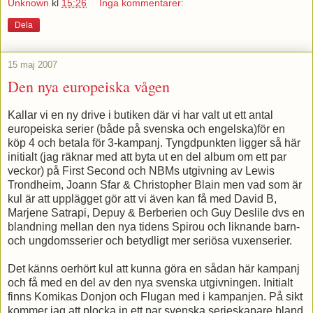
Unknown
kl
15:26
Inga kommentarer:
Dela
15 maj 2007
Den nya europeiska vågen
Kallar vi en ny drive i butiken där vi har valt ut ett antal
europeiska serier (både på svenska och engelska)för en
köp 4 och betala för 3-kampanj. Tyngdpunkten ligger så här
initialt (jag räknar med att byta ut en del album om ett par
veckor) på First Second och NBMs utgivning av Lewis
Trondheim, Joann Sfar & Christopher Blain men vad som är
kul är att upplägget gör att vi även kan få med David B,
Marjene Satrapi, Depuy & Berberien och Guy Deslile dvs en
blandning mellan den nya tidens Spirou och liknande barn-
och ungdomsserier och betydligt mer seriösa vuxenserier.
Det känns oerhört kul att kunna göra en sådan här kampanj
och få med en del av den nya svenska utgivningen. Initialt
finns Komikas Donjon och Flugan med i kampanjen. På sikt
kommer jag att plocka in ett par svenska serieskapare bland