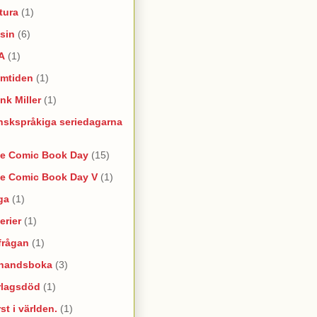
tura
(1)
sin
(6)
A
(1)
amtiden
(1)
nk Miller
(1)
nskspråkiga seriedagarna
ee Comic Book Day
(15)
ee Comic Book Day V
(1)
ga
(1)
erier
(1)
frågan
(1)
rhandsboka
(3)
rlagsdöd
(1)
st i världen.
(1)