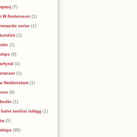
mpanj
(7)
m W Andersson
(1)
mmande serier
(1)
turstöd
(1)
nder
(1)
ptips
(8)
erfynd
(1)
eranser
(1)
na Neidenstam
(1)
ncon
(6)
nkedin
(1)
e halvt seriöst inlägg
(1)
ka
(5)
nktips
(85)