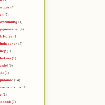
miquiz
(4)
olt
(2)
owdfunding
(1)
spresserier
(4)
rk Horse
(1)
itala serier.
(2)
sney
(1)
larkurs
(1)
andel
(5)
kät
(1)
bjudande
(14)
enemangstips
(13)
e
(1)
cebook
(7)