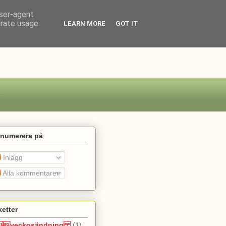
user-agent
erate usage
LEARN MORE
GOT IT
enumerera på
Inlägg
Alla kommentarer
ketter
veckosändning
(1)