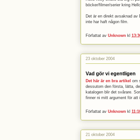
böcker/filmer/serier kring Hell
Det är en direkt avsaknad av D
inte har haft någon film.
Författat av
Unknown
kl
13:3
23 oktober 2004
Vad gör vi egentligen
Det här är en bra artikel
om s
dessutom den första, lätta, de
katalogen blir det svårare. S
finner ni mitt argument för att
Författat av
Unknown
kl
11:1
21 oktober 2004