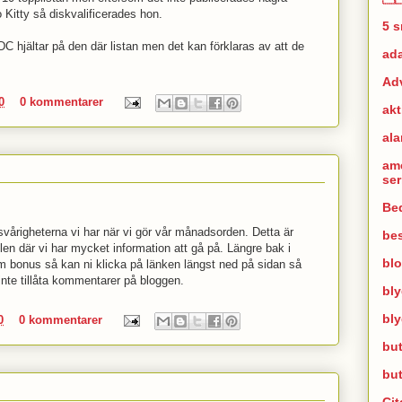
o Kitty så diskvalificerades hon.
5 
C hjältar på den där listan men det kan förklaras av att de
ad
Ad
0
0 kommentarer
akt
al
am
se
Bed
vårigheterna vi har när vi gör vår månadsorden. Detta är
bes
len där vi har mycket information att gå på. Längre bak i
bl
om bonus så kan ni klicka på länken längst ned på sidan så
 inte tillåta kommentarer på bloggen.
bl
bl
0
0 kommentarer
but
bu
Cit