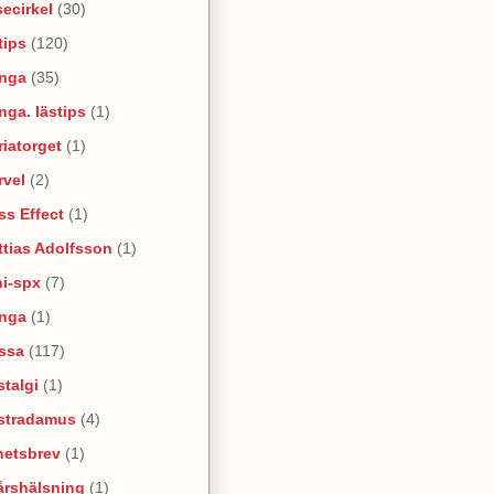
ecirkel
(30)
tips
(120)
nga
(35)
ga. lästips
(1)
iatorget
(1)
rvel
(2)
s Effect
(1)
tias Adolfsson
(1)
ni-spx
(7)
nga
(1)
ssa
(117)
talgi
(1)
stradamus
(4)
hetsbrev
(1)
årshälsning
(1)