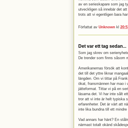
av en serieskapare som jag t
utveckligen så innebär det att
trots att vi egentligen bara har
Författat av
Unknown
kl
20:5
Det var ett tag sedan...
Som jag skrev om serienyheter.
De trender som finns såsom m
Amerikanernas försök att kont
det till det yttre liknar mang
längden. Om vi tittar på Frank
ökat, fransmännen har mao i u
jätteformat. Tittar vi på en s
läsarna det. Vi har inte sålt 
tror att vi inte är helt typisk
erfarenheter. Det är värt att
inte lika bundna till ett mindr
Vad annars har hänt? En stålm
närmast totalt okänd skådespe