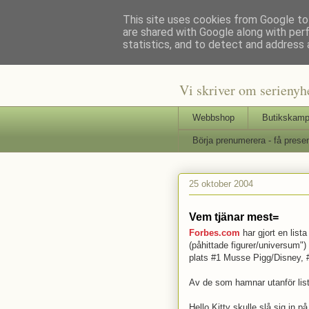
This site uses cookies from Google to 
are shared with Google along with per
Staffars 
statistics, and to detect and address 
Vi skriver om serienyh
Webbshop
Butikskamp
Börja prenumerera - få presen
25 oktober 2004
Vem tjänar mest=
Forbes.com
har gjort en list
(påhittade figurer/universum")
plats #1 Musse Pigg/Disney,
Av de som hamnar utanför lis
Hello Kitty skulle slå sig in 