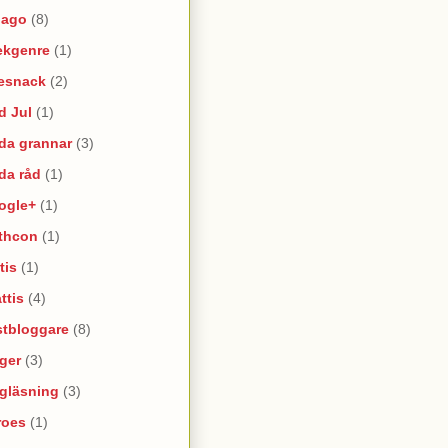
lago
(8)
ekgenre
(1)
esnack
(2)
d Jul
(1)
da grannar
(3)
da råd
(1)
ogle+
(1)
thcon
(1)
tis
(1)
ttis
(4)
stbloggare
(8)
ger
(3)
lgläsning
(3)
roes
(1)