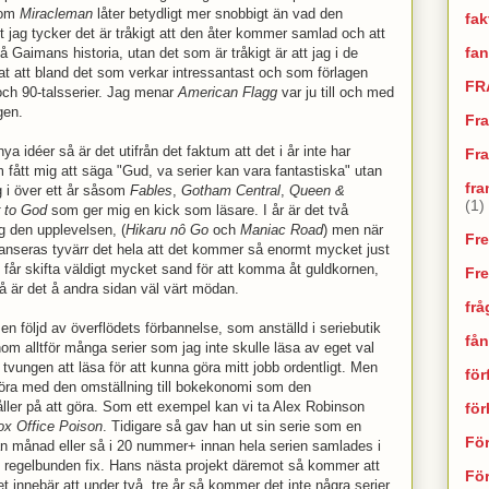
 om
Miracleman
låter betydligt mer snobbigt än vad den
fak
tt jag tycker det är tråkigt att den åter kommer samlad och att
fan
på Gaimans historia, utan det som är tråkigt är att jag i de
at att bland det som verkar intressantast och som förlagen
FR
 och 90-talsserier. Jag menar
American Flagg
var ju till och med
gen.
Fr
nya idéer så är det utifrån det faktum att det i år inte har
Fra
 fått mig att säga "Gud, va serier kan vara fantastiska" utan
fra
g i över ett år såsom
Fables
,
Gotham Central
,
Queen &
(1)
 to God
som ger mig en kick som läsare. I år är det två
g den upplevelsen, (
Hikaru nô Go
och
Maniac Road
) men när
Fr
lanseras tyvärr det hela att det kommer så enormt mycket just
år skifta väldigt mycket sand för att komma åt guldkornen,
Fr
 är det å andra sidan väl värt mödan.
frå
 en följd av överflödets förbannelse, som anställd i seriebutik
fån
nom alltför många serier som jag inte skulle läsa av eget val
tvungen att läsa för att kunna göra mitt jobb ordentligt. Men
för
t göra med den omställning till bokekonomi som den
ler på att göra. Som ett exempel kan vi ta Alex Robinson
fö
ox Office Poison
. Tidigare så gav han ut sin serie som en
Fö
n månad eller så i 20 nummer+ innan hela serien samlades i
en regelbunden fix. Hans nästa projekt däremot så kommer att
För
 innebär att under två, tre år så kommer det inte några serier