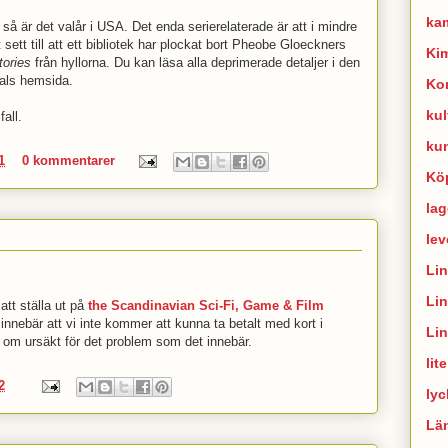
ka
så är det valår i USA. Det enda serierelaterade är att i mindre
t sett till att ett bibliotek har plockat bort Pheobe Gloeckners
Ki
tories
från hyllorna. Du kan läsa alla deprimerade detaljer i den
als hemsida.
Ko
kul
fall.
ku
1
0 kommentarer
Kö
lag
lev
Li
Li
tt ställa ut på
the Scandinavian Sci-Fi, Game & Film
innebär att vi inte kommer att kunna ta betalt med kort i
Li
r om ursäkt för det problem som det innebär.
lit
2
lyc
Lä