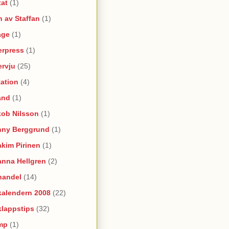
tat
(1)
 av Staffan
(1)
age
(1)
erpress
(1)
ervju
(25)
itation
(4)
and
(1)
kob Nilsson
(1)
nny Berggrund
(1)
kim Pirinen
(1)
anna Hellgren
(2)
handel
(14)
kalendern 2008
(22)
klappstips
(32)
mp
(1)