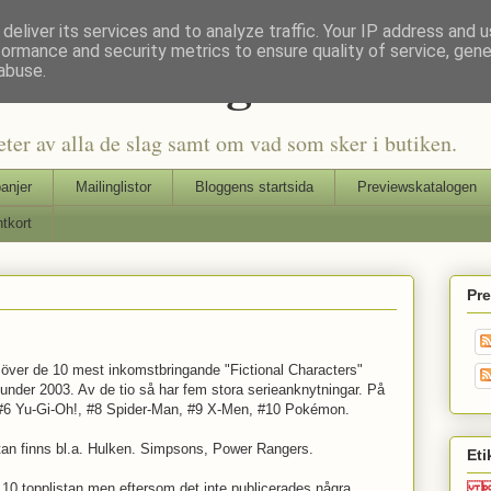
deliver its services and to analyze traffic. Your IP address and 
formance and security metrics to ensure quality of service, gen
Seriers Blog
abuse.
eter av alla de slag samt om vad som sker i butiken.
anjer
Mailinglistor
Bloggens startsida
Previewskatalogen
tkort
Pr
a över de 10 mest inkomstbringande "Fictional Characters"
 under 2003. Av de tio så har fem stora serieanknytningar. På
 #6 Yu-Gi-Oh!, #8 Spider-Man, #9 X-Men, #10 Pokémon.
tan finns bl.a. Hulken. Simpsons, Power Rangers.
Eti

på 10 topplistan men eftersom det inte publicerades några