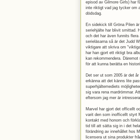
episod av Gilmore Girls) har f
inte riktigt vad jag tycker 
dödsdag.
En sidekick till Gröna Pilen ä
seriehjälte har blivit smittad
och det har även funnits fler
serieläsarna så är det Judd W
viktigare att skriva om "vikt
har han gjort ett riktigt bra 
kan rekommendera. Däremot som
för att kunna berätta en histor
Det ser ut som 2005 är det år
erkänna att det känns lite pa
superhjältemediets möjlighete
sig vara rena mardrömmar. Att 
eftersom jag mer är intressera
Marvel har gjort det officellt
varit den som inofficellt styr
kontakt med honom och förklar
tid till att sätta sig in i det 
förändring av innehållet hos M
licensera ut sina produkter från