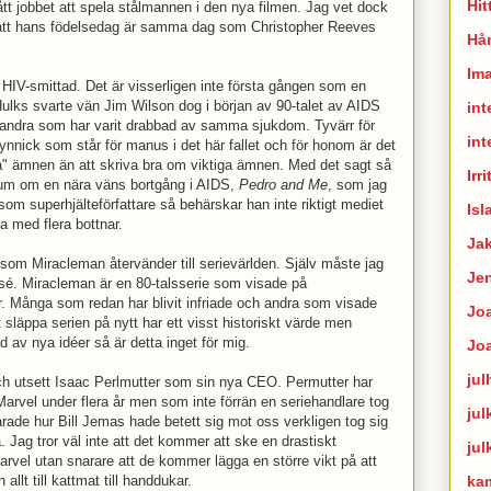
Hit
ått jobbet att spela stålmannen i den nya filmen. Jag vet dock
om att hans födelsedag är samma dag som Christopher Reeves
Hån
Im
r HIV-smittad. Det är visserligen inte första gången som en
. Hulks svarte vän Jim Wilson dog i början av 90-talet av AIDS
int
a andra som har varit drabbad av samma sjukdom. Tyvärr för
int
ynnick som står för manus i det här fallet och för honom är det
iga" ämnen än att skriva bra om viktiga ämnen. Med det sagt så
Irr
album om en nära väns bortgång i AIDS,
Pedro and Me
, som jag
 superhjälteförfattare så behärskar han inte riktigt mediet
Isl
ia med flera bottnar.
Ja
 som Miracleman återvänder till serievärlden. Själv måste jag
Je
ssé. Miracleman är en 80-talsserie som visade på
r. Många som redan har blivit infriade och andra som visade
Joa
släppa serien på nytt har ett visst historiskt värde men
d av nya idéer så är detta inget för mig.
Jo
jul
 och utsett Isaac Perlmutter som sin nya CEO. Permutter har
t Marvel under flera år men som inte förrän en seriehandlare tog
jul
ade hur Bill Jemas hade betett sig mot oss verkligen tog sig
hela. Jag tror väl inte att det kommer att ske en drastiskt
jul
arvel utan snarare att de kommer lägga en större vikt på att
ka
 allt till kattmat till handdukar.