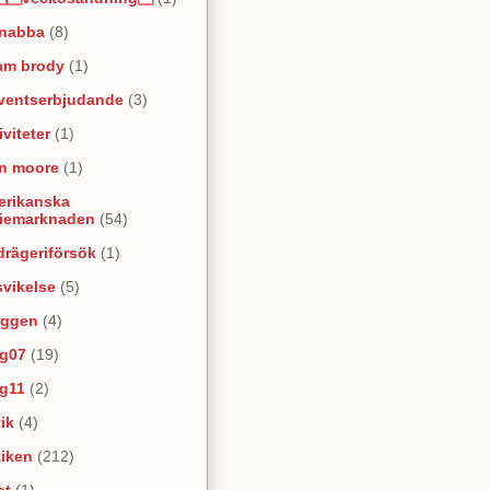
snabba
(8)
am brody
(1)
ventserbjudande
(3)
iviteter
(1)
an moore
(1)
erikanska
riemarknaden
(54)
rägeriförsök
(1)
vikelse
(5)
oggen
(4)
yg07
(19)
yg11
(2)
ik
(4)
tiken
(212)
at
(1)