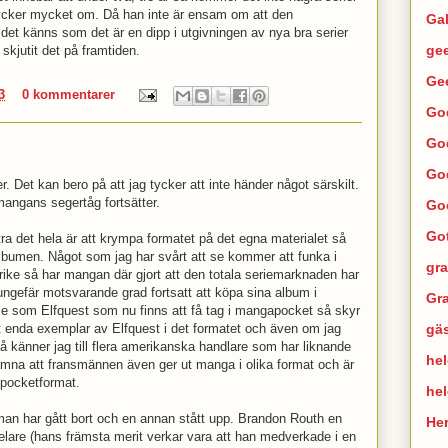
ycker mycket om. Då han inte är ensam om att den
Ga
 det känns som det är en dipp i utgivningen av nya bra serier
ge
 skjutit det på framtiden.
Ge
3
0 kommentarer
Go
Go
Go
 Det kan bero på att jag tycker att inte händer något särskilt.
angans segertåg fortsätter.
Go
Go
ra det hela är att krympa formatet på det egna materialet så
aalbumen. Något som jag har svårt att se kommer att funka i
gra
rike så har mangan där gjort att den totala seriemarknaden har
ngefär motsvarande grad fortsatt att köpa sina album i
Gra
erie som Elfquest som nu finns att få tag i mangapocket så skyr
gä
ett enda exemplar av Elfquest i det formatet och även om jag
a så känner jag till flera amerikanska handlare som har liknande
hel
 nämna att fransmännen även ger ut manga i olika format och är
e pocketformat.
he
an har gått bort och en annan stått upp. Brandon Routh en
He
lare (hans främsta merit verkar vara att han medverkade i en