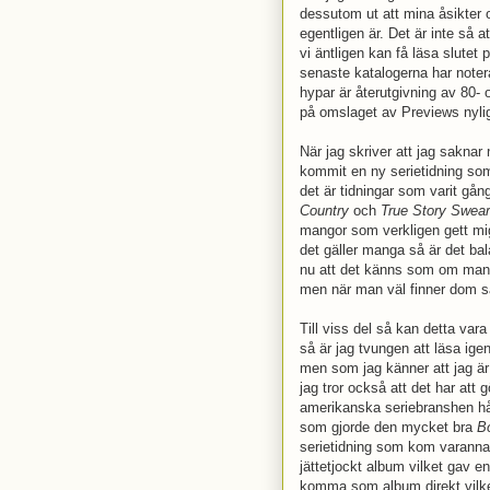
dessutom ut att mina åsikter
egentligen är. Det är inte så a
vi äntligen kan få läsa slutet 
senaste katalogerna har noter
hypar är återutgivning av 80-
på omslaget av Previews nyli
När jag skriver att jag saknar 
kommit en ny serietidning som
det är tidningar som varit gån
Country
och
True Story Swear
mangor som verkligen gett mi
det gäller manga så är det ba
nu att det känns som om man f
men när man väl finner dom så
Till viss del så kan detta vara
så är jag tvungen att läsa ige
men som jag känner att jag är 
jag tror också att det har at
amerikanska seriebranshen hål
som gjorde den mycket bra
B
serietidning som kom varanna
jättetjockt album vilket gav 
komma som album direkt vilket