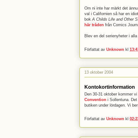
Om ni inte har märkt det ännu 
val i Californien så har en idio
bok
A Childs Life and Other S
här tråden
från Comics Journ
Blev en del serienyheter i alla 
Författat av
Unknown
kl
13:4
13 oktober 2004
Kontokortinformation
Den 30-31 oktober kommer vi a
Convention
i Sollentuna. Det 
butiken under lördagen. Vi be
Författat av
Unknown
kl
02:2