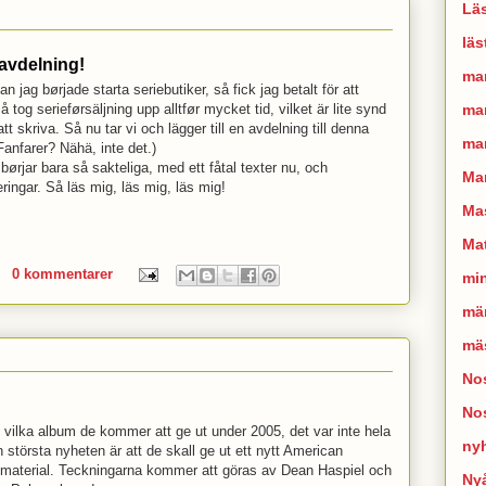
Läs
läs
 avdelning!
ma
n jag børjade starta seriebutiker, så fick jag betalt för att
man
 tog serieførsäljning upp alltfør mycket tid, vilket är lite synd
att skriva. Så nu tar vi och lägger till en avdelning till denna
mar
anfarer? Nähä, inte det.)
børjar bara så sakteliga, med ett fåtal texter nu, och
Ma
ingar. Så läs mig, läs mig, läs mig!
Mas
Mat
0 kommentarer
mi
mä
mä
Nos
No
 vilka album de kommer att ge ut under 2005, det var inte hela
ny
största nyheten är att de skall ge ut ett nytt American
 material. Teckningarna kommer att göras av Dean Haspiel och
Ny