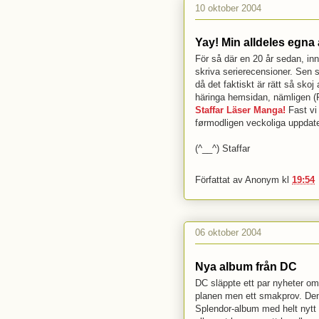
10 oktober 2004
Yay! Min alldeles egna
För så där en 20 år sedan, inna
skriva serierecensioner. Sen så
då det faktiskt är rätt så skoj 
häringa hemsidan, nämligen (F
Staffar Läser Manga!
Fast vi 
førmodligen veckoliga uppdater
(^__^) Staffar
Författat av
Anonym
kl
19:54
06 oktober 2004
Nya album från DC
DC släppte ett par nyheter om
planen men ett smakprov. Den 
Splendor-album med helt nytt