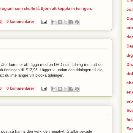
rogram som skulle få Björn att koppla in tvn igen.
co
Co
8
0 kommentarer
cr
dag
Da
dig
Di
åter kommer att lägga med en DVD i sin tidning men att de
 tidningen till $12,98. Lägger vi undan den tidningen till dig
dol
tt du inte längre vill plocka tidningen.
eh
8
0 kommentarer
en
er
Ev
fac
Fa
a post så känns den verkligen negativt. Staffar pekade