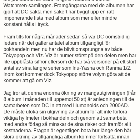
Watchmen-samlingen. Framgångarna med de albumen har
gjort att DC sakta men säkert har byggt upp en rätt
imponerande lista med album som mer eller mindre
konstant hålls i tryck.
Fram tills för några månader sedan så var DC oomstridlig
ledare när det gäller antalet album tillgängligt för
bokhandeln men nu har de blivit omsprungna av både
Tokyopop och Viz. Viz är numer störst på den delen men har
lite uppblåsta siffror eftersom de har två versioner på ett stort
antal av sina längre serier som Inu-Yasha och Ranma 1/2.
Inom kort kommer dock Tokyopop större volym göra att de
kommer att gå om Viz.
Jag tror att denna enorma ökning av mangautgivningen (från
8 album i månaden till uppemot 50 st) är anledningen till de
samarbeten som DC inlett med Humanoids och 2000AD.
De måste utöka sin utgivning av album för att inte förlora
viktiga hyllmeter i bokhandeln och genom att samarbeta
med andra förlag så minskar de sina risker och framför allt
kostnaderna. Frågan är egentligen bara hur länge den här
stora ökning av tillgängliga album kommer fortsätta innan