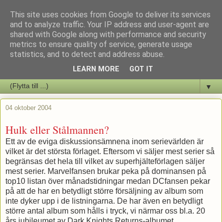
This site uses cookies from Google to deliver its services
Staffars Seriers Blog
and to analyze traffic. Your IP address and user-agent are
shared with Google along with performance and security
metrics to ensure quality of service, generate usage
Vi skriver om serienyheter av alla de slag samt om vad som sker i
statistics, and to detect and address abuse.
butiken.
LEARN MORE
GOT IT
▼
04 oktober 2004
Hulk eller Stålmannen?
Ett av de eviga diskussionsämnena inom serievärlden är
vilket är det största förlaget. Eftersom vi säljer mest serier så
begränsas det hela till vilket av superhjälteförlagen säljer
mest serier. Marvelfansen brukar peka på dominansen på
top10 listan över månadstidningar medan DCfansen pekar
på att de har en betydligt större försäljning av album som
inte dyker upp i de listningarna. De har även en betydligt
större antal album som hålls i tryck, vi närmar oss bl.a. 20
års jubileumet av Dark Knights Returns-albumet,