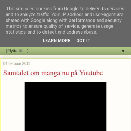
This site uses cookies from Google to deliver its services
Staffars Seriers Blog
and to analyze traffic. Your IP address and user-agent are
shared with Google along with performance and security
metrics to ensure quality of service, generate usage
Vi skriver om serienyheter av alla de slag samt om vad som sker i
statistics, and to detect and address abuse.
butiken.
LEARN MORE
GOT IT
▼
04 oktober 2011
Samtalet om manga nu på Youtube