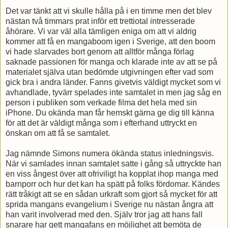
Det var tänkt att vi skulle hålla på i en timme men det blev
nästan två timmars prat inför ett trettiotal intresserade
åhörare. Vi var väl alla tämligen eniga om att vi aldrig
kommer att få en mangaboom igen i Sverige, att den boom
vi hade slarvades bort genom att alltför många förlag
saknade passionen för manga och klarade inte av att se på
materialet själva utan bedömde utgivningen efter vad som
gick bra i andra länder. Fanns givetvis väldigt mycket som vi
avhandlade, tyvärr spelades inte samtalet in men jag såg en
person i publiken som verkade filma det hela med sin
iPhone. Du okända man får hemskt gärna ge dig till känna
för att det är väldigt många som i efterhand uttryckt en
önskan om att få se samtalet.
Jag nämnde Simons numera ökända status inledningsvis.
När vi samlades innan samtalet satte i gång så uttryckte han
en viss ångest över att ofriviligt ha kopplat ihop manga med
barnporr och hur det kan ha spätt på folks fördomar. Kändes
rätt tråkigt att se en sådan urkraft som gjort så mycket för att
sprida mangans evangelium i Sverige nu nästan ångra att
han varit involverad med den. Själv tror jag att hans fall
snarare har gett mangafans en möjlighet att bemöta de