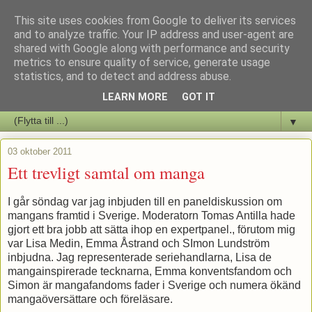
This site uses cookies from Google to deliver its services
Staffars Seriers Blog
and to analyze traffic. Your IP address and user-agent are
shared with Google along with performance and security
metrics to ensure quality of service, generate usage
Vi skriver om serienyheter av alla de slag samt om vad som sker i
statistics, and to detect and address abuse.
butiken.
LEARN MORE
GOT IT
▼
03 oktober 2011
Ett trevligt samtal om manga
I går söndag var jag inbjuden till en paneldiskussion om
mangans framtid i Sverige. Moderatorn Tomas Antilla hade
gjort ett bra jobb att sätta ihop en expertpanel., förutom mig
var Lisa Medin, Emma Åstrand och SImon Lundström
inbjudna. Jag representerade seriehandlarna, Lisa de
mangainspirerade tecknarna, Emma konventsfandom och
Simon är mangafandoms fader i Sverige och numera ökänd
mangaöversättare och föreläsare.