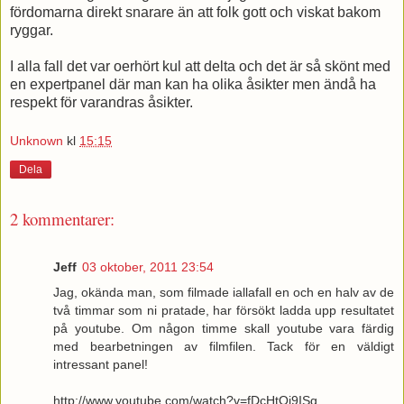
fördomarna direkt snarare än att folk gott och viskat bakom
ryggar.
I alla fall det var oerhört kul att delta och det är så skönt med
en expertpanel där man kan ha olika åsikter men ändå ha
respekt för varandras åsikter.
Unknown
kl
15:15
Dela
2 kommentarer:
Jeff
03 oktober, 2011 23:54
Jag, okända man, som filmade iallafall en och en halv av de
två timmar som ni pratade, har försökt ladda upp resultatet
på youtube. Om någon timme skall youtube vara färdig
med bearbetningen av filmfilen. Tack för en väldigt
intressant panel!
http://www.youtube.com/watch?v=fDcHtOi9ISg