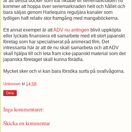
är att dessa böcker som var riktade till seriemarknaden nu
kommer att hoppa över seriemarknaden helt och hållet och
bara säljas genom Harlequins reguljära kanaler som
tydligen haft relativ stor framgång med mangaböckerna.
Ett annat exempel är att
ADV nu antingen
blivit uppköpta
eller lyckats finansiera ett samarbete med ett stort japanskt
företag som har specialiserat på animerad film. Det
intressanta här är att de nu skall samarbeta och att ADV
skall hjälpa till och leta fram icke-japanskt material som det
japanska företaget skall kunna förädla.
Mycket sker och vi kan bara försöka surfa på svallvågorna.
Unknown
kl
14:58
Dela
Inga kommentarer:
Skicka en kommentar