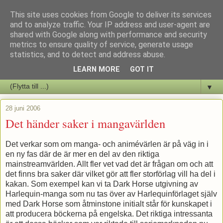
This site uses cookies from Google to deliver its services
Staffars Seriers Blog
and to analyze traffic. Your IP address and user-agent are
shared with Google along with performance and security
metrics to ensure quality of service, generate usage
Vi skriver om serienyheter av alla de slag samt om vad som sker i
statistics, and to detect and address abuse.
butiken.
LEARN MORE
GOT IT
▼
28 juni 2006
Det händer saker i mangavärlden
Det verkar som om manga- och animévärlen är på väg in i
en ny fas där de är mer en del av den riktiga
mainstreamvärlden. Allt fler vet vad det är frågan om och att
det finns bra saker där vilket gör att fler storförlag vill ha del i
kakan. Som exempel kan vi ta Dark Horse utgivning av
Harlequin-manga som nu tas över av Harlequinförlaget själv
med Dark Horse som åtminstone initialt står för kunskapet i
att producera böckerna på engelska. Det riktiga intressanta