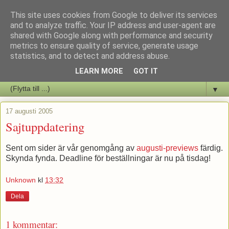
This site uses cookies from Google to deliver its services
Staffars Seriers Blog
and to analyze traffic. Your IP address and user-agent are
shared with Google along with performance and security
metrics to ensure quality of service, generate usage
Vi skriver om serienyheter av alla de slag samt om vad som sker i
statistics, and to detect and address abuse.
butiken.
LEARN MORE
GOT IT
▼
17 augusti 2005
Sajtuppdatering
Sent om sider är vår genomgång av
augusti-previews
färdig.
Skynda fynda. Deadline för beställningar är nu på tisdag!
Unknown
kl
13:32
Dela
1 kommentar: