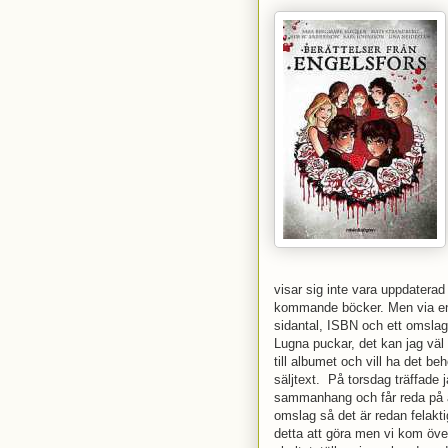
visar sig inte vara uppdatera
kommande böcker. Men via en d
sidantal, ISBN och ett omsla
Lugna puckar, det kan jag väl
till albumet och vill ha det be
säljtext. På torsdag träffade j
sammanhang och får reda på a
omslag så det är redan felaktig
detta att göra men vi kom öve