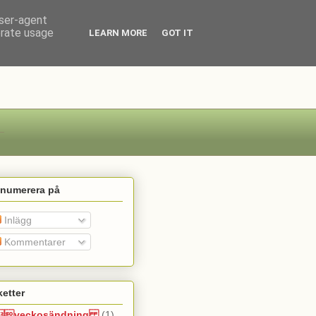
user-agent
erate usage
LEARN MORE
GOT IT
enumerera på
Inlägg
Kommentarer
ketter
veckosändning
(1)