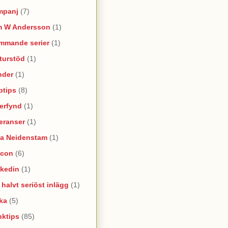
mpanj
(7)
m W Andersson
(1)
mmande serier
(1)
turstöd
(1)
nder
(1)
ptips
(8)
erfynd
(1)
eranser
(1)
na Neidenstam
(1)
ncon
(6)
nkedin
(1)
e halvt seriöst inlägg
(1)
ka
(5)
nktips
(85)