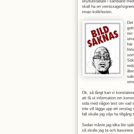
skyltutställare i samband me
skall ha en vernissage/signer
innan kolikfesten.
Det
got
om 
utv
här
förl
som
Söke
reda
åter
sak
omsl
Ok, så långt kan vi konstatera
att få ut information om kom
sida med någon text om vad so
inte vill lägga upp ett omsla
fall skulle jag vilja ha tillgå
Sedan måste jag idka lite själv
så skulle jag ta och basunera 