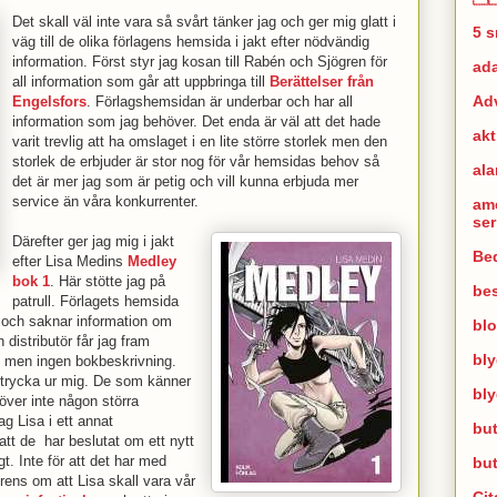
Det skall väl inte vara så svårt tänker jag och ger mig glatt i
5 
väg till de olika förlagens hemsida i jakt efter nödvändig
information. Först styr jag kosan till Rabén och Sjögren för
ad
all information som går att uppbringa till
Berättelser från
Ad
Engelsfors
. Förlagshemsidan är underbar och har all
information som jag behöver. Det enda är väl att det hade
akt
varit trevlig att ha omslaget i en lite större storlek men den
storlek de erbjuder är stor nog för vår hemsidas behov så
al
det är mer jag som är petig och vill kunna erbjuda mer
service än våra konkurrenter.
am
se
Därefter ger jag mig i jakt
Bed
efter Lisa Medins
Medley
bok 1
. Här stötte jag på
bes
patrull. Förlagets hemsida
d och saknar information om
bl
istributör får jag fram
bl
g men ingen bokbeskrivning.
 trycka ur mig. De som känner
bl
höver inte någon störra
ag Lisa i ett annat
but
tt de har beslutat om ett nytt
t. Inte för att det har med
bu
rens om att Lisa skall vara vår
Cit