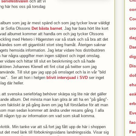
d
seriefestivalen
och att vi
ing här hos oss på torsdag
co
Co
 album som jag är mest spänd och som jag tycker lovar väldigt
cr
t är Sofia Olssons
Det bästa barnet
. Jag har bara hört lite kort
vad albumet kommer att handla om och jag tycker Olssons
dag
eckling med Hetero i Hägersten var så stark och så bra att det
 kändes som ett gigantiskt stort steg framåt. Återigen saknar
Da
agets hemsida information. Jag letar vidare hos distributören
 har några uppgifter men ingen säljtext och inget omslag.
dig
r vidare och hittar till slut en beskrivning och så hade
Di
ktören Johannes Klenell ett fint citat på twitter som jag
använde. Till slut gav jag upp på omslaget och la in vår "bild
dol
nas". Ser att hon i helgen
blivit intervjuad i SVD
ser inget
ag där heller.
eh
en
 att svenska serieförlag behöver skärpa sig lite när det gäller
mande album. Det minsta man kan göra är att ha en "på gång"-
er
m faktiskt är på gång även om jag full förståelse för att man
g som man sedan kommer att ändra under resans gång. I alla
Ev
ng till någon typ av information om vad som skall komma.
fac
kritik. Min tanke var att så fort jag fått upp de här i shoppen
Fa
ut det med länk till förbokningssidans landningssida. Visar sig