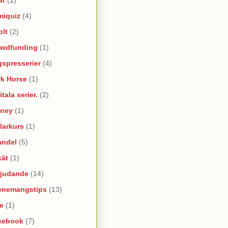
miquiz
(4)
olt
(2)
owdfunding
(1)
spresserier
(4)
rk Horse
(1)
itala serier.
(2)
sney
(1)
larkurs
(1)
andel
(5)
kät
(1)
bjudande
(14)
enemangstips
(13)
e
(1)
cebook
(7)