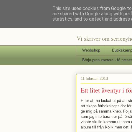
This site uses cookies from Google to 
are shared with Google along with per
Staffars 
statistics, and to detect and address 
Vi skriver om serienyh
Webbshop
Butikskamp
Börja prenumerera - få presen
11 februari 2013
Ett litet äventyr i
Efter att ha lackat ut på att 
att skapa förbokningssidor fö
ge mig på samma knep. Följakt
som jag inte bara tror på för
visste skulle komma ut inom e
album till från Kolik men det lå