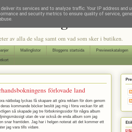
deliver its services and to analyze traffic. Your IP address and 
formance and security metrics to ensure quality of service, gen
Seriers Blog
abuse.
eter av alla de slag samt om vad som sker i butiken.
anjer
Mailinglistor
Bloggens startsida
Previewskatalogen
tkort
Pr
 förhandsbokningens förlovade land
stora nätbolag lyckas få skapare att göra reklam för dom genom
r deras kommande böcker beslöt jag mig i förra veckan för att
ligen så skapade jag tre förbokningssidor för några album
säljningsmässigt utan de var också de enda album som jag
n snar framtiden. Jag har i helgen noterat att det kommer ett
Eti
ter jag vara tills vidare.
