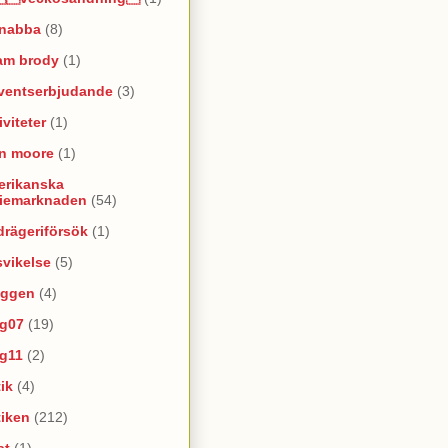
snabba
(8)
am brody
(1)
ventserbjudande
(3)
iviteter
(1)
an moore
(1)
erikanska
riemarknaden
(54)
rägeriförsök
(1)
vikelse
(5)
oggen
(4)
yg07
(19)
yg11
(2)
ik
(4)
tiken
(212)
at
(1)