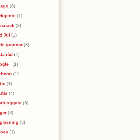
lago
(8)
ekgenre
(1)
esnack
(2)
d Jul
(1)
da grannar
(3)
da råd
(1)
ogle+
(1)
thcon
(1)
tis
(1)
ttis
(4)
stbloggare
(8)
ger
(3)
lgläsning
(3)
roes
(1)