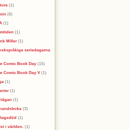
tura
(1)
sin
(6)
A
(1)
amtiden
(1)
nk Miller
(1)
nskspråkiga seriedagarna
ee Comic Book Day
(15)
ee Comic Book Day V
(1)
ga
(1)
erier
(1)
frågan
(1)
rhandsboka
(3)
rlagsdöd
(1)
st i världen.
(1)