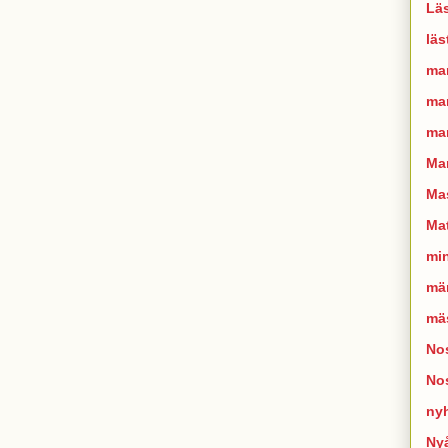
Läs
läs
ma
man
mar
Ma
Mas
Mat
mi
mä
mä
Nos
No
ny
Ny