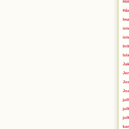
Hit
Hån
Im
int
int
Irr
Isl
Ja
Je
Joa
Jo
jul
jul
jul
ka