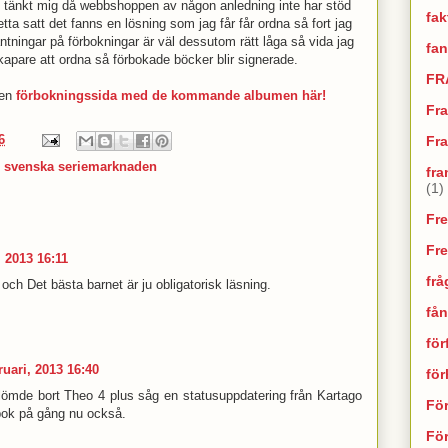
jag tänkt mig då webbshoppen av någon anledning inte har stöd
fak
detta satt det fanns en lösning som jag får får ordna så fort jag
ntningar på förbokningar är väl dessutom rätt låga så vida jag
fan
kapare att ordna så förbokade böcker blir signerade.
FR
 en
förbokningssida med de kommande albumen här!
Fr
6
Fra
,
svenska seriemarknaden
fra
(1)
Fr
Fr
, 2013 16:11
frå
och Det bästa barnet är ju obligatorisk läsning.
fån
för
ruari, 2013 16:40
fö
mde bort Theo 4 plus såg en statusuppdatering från Kartago
Fö
bok på gång nu också.
För