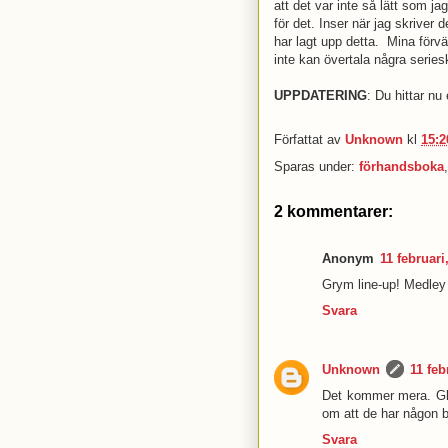
att det var inte så lätt som 
för det. Inser när jag skriver 
har lagt upp detta. Mina förvä
inte kan övertala några series
UPPDATERING
: Du hittar nu
Författat av
Unknown
kl
15:2
Sparas under:
förhandsboka
2 kommentarer:
Anonym
11 februari
Grym line-up! Medley 
Svara
Unknown
11 feb
Det kommer mera. Glö
om att de har någon 
Svara