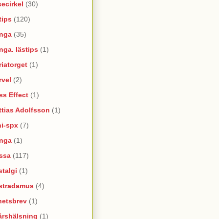
ecirkel
(30)
tips
(120)
nga
(35)
ga. lästips
(1)
iatorget
(1)
rvel
(2)
s Effect
(1)
tias Adolfsson
(1)
ni-spx
(7)
nga
(1)
ssa
(117)
talgi
(1)
stradamus
(4)
hetsbrev
(1)
årshälsning
(1)