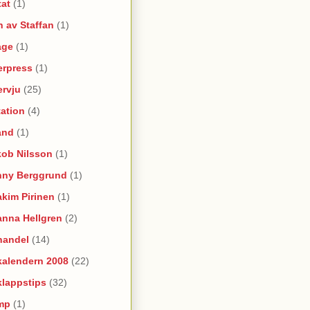
tat
(1)
 av Staffan
(1)
age
(1)
erpress
(1)
ervju
(25)
itation
(4)
and
(1)
kob Nilsson
(1)
nny Berggrund
(1)
kim Pirinen
(1)
anna Hellgren
(2)
handel
(14)
kalendern 2008
(22)
klappstips
(32)
mp
(1)