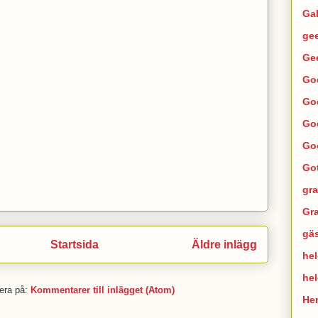
Ga
ge
Ge
Go
Go
Go
Go
Go
gra
Gra
gä
Startsida
Äldre inlägg
hel
he
era på:
Kommentarer till inlägget (Atom)
He