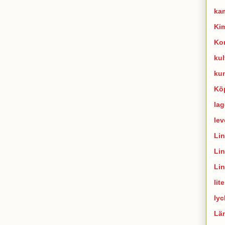
ka
Ki
Ko
kul
ku
Kö
lag
lev
Li
Li
Li
lit
lyc
Lä