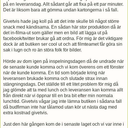
på en leveransdag. Allt sådant går att fixa på ett par minuter.
Det är liksom bara att gömma undan kartongerna i så fall.
Givetvis hade jag koll på att det inte skulle bli något större
snack med kändisarna. En sådan här stor produktion då är
det in-filma-ut som gäller men en bild att lägga ut på
facebook/twitter brukar gå att ordna. För mig är det viktigare
dock är att butiken ser cool ut och att filmteamet får göra sin
sak i lugn och ro än störa folk för bilder.
Hörde av dom igen på inspelningsdagen då de undrade när
de senaste kunde komma och vi kom överens om ett fönster
när de kunde komma. En tid som började kring när
leveransen brukade komma och slutade strax innan
stängningsdags. Det ställde till ett litet problem för mig då
jag glömde att ta med lunch och leveransen kan komma allt
från direkt när vi öppnar till en bra bit efter min normala
lunchtid. Givetvis vågar jag inte lämna butiken i sådana fall
då budfirman inte har tålamod utan kör ut nästa dag med
extra kostnad givetvis.
Just den här gången kom de i senaste laget och vi var inne i