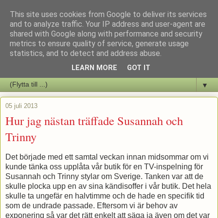
This site uses cookies from Google to deliver its services
Staffars Seriers Blog
and to analyze traffic. Your IP address and user-agent are
shared with Google along with performance and security
metrics to ensure quality of service, generate usage
Vi skriver om serienyheter av alla de slag samt om vad som sker i
statistics, and to detect and address abuse.
butiken.
LEARN MORE
GOT IT
▼
05 juli 2013
Hur jag nästan träffade Susannah och
Trinny
Det började med ett samtal veckan innan midsommar om vi
kunde tänka oss upplåta vår butik för en TV-inspelning för
Susannah och Trinny stylar om Sverige. Tanken var att de
skulle plocka upp en av sina kändisoffer i vår butik. Det hela
skulle ta ungefär en halvtimme och de hade en specifik tid
som de undrade passade. Eftersom vi är behov av
exponering så var det rätt enkelt att säga ja även om det var