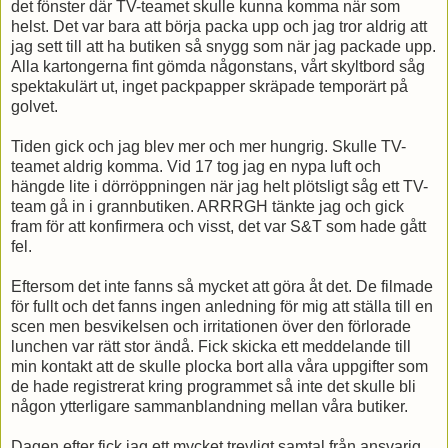
det fönster där TV-teamet skulle kunna komma när som
helst. Det var bara att börja packa upp och jag tror aldrig att
jag sett till att ha butiken så snygg som när jag packade upp.
Alla kartongerna fint gömda någonstans, vårt skyltbord såg
spektakulärt ut, inget packpapper skräpade temporärt på
golvet.
Tiden gick och jag blev mer och mer hungrig. Skulle TV-
teamet aldrig komma. Vid 17 tog jag en nypa luft och
hängde lite i dörröppningen när jag helt plötsligt såg ett TV-
team gå in i grannbutiken. ARRRGH tänkte jag och gick
fram för att konfirmera och visst, det var S&T som hade gått
fel.
Eftersom det inte fanns så mycket att göra åt det. De filmade
för fullt och det fanns ingen anledning för mig att ställa till en
scen men besvikelsen och irritationen över den förlorade
lunchen var rätt stor ändå. Fick skicka ett meddelande till
min kontakt att de skulle plocka bort alla våra uppgifter som
de hade registrerat kring programmet så inte det skulle bli
någon ytterligare sammanblandning mellan våra butiker.
Dagen efter fick jag ett mycket trevligt samtal från ansvarig