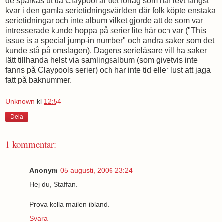
de sparkas ut då Claypool är det förlag som har levt längst
kvar i den gamla serietidningsvärlden där folk köpte enstaka
serietidningar och inte album vilket gjorde att de som var
intresserade kunde hoppa på serier lite här och var ("This
issue is a special jump-in number" och andra saker som det
kunde stå på omslagen). Dagens serieläsare vill ha saker
lätt tillhanda helst via samlingsalbum (som givetvis inte
fanns på Claypools serier) och har inte tid eller lust att jaga
fatt på baknummer.
Unknown
kl
12:54
Dela
1 kommentar:
Anonym
05 augusti, 2006 23:24
Hej du, Staffan.
Prova kolla mailen ibland.
Svara