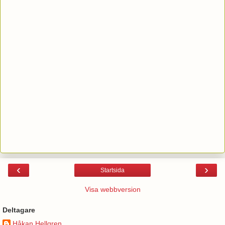
‹
›
Startsida
Visa webbversion
Deltagare
Håkan Hellgren