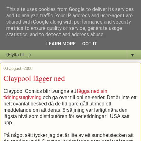
This site uses cookies from Google to deliver its services
Staffars Seriers Blog
and to analyze traffic. Your IP address and user-agent are
shared with Google along with performance and security
metrics to ensure quality of service, generate usage
Vi skriver om serienyheter av alla de slag samt om vad som sker i
statistics, and to detect and address abuse.
butiken.
LEARN MORE
GOT IT
▼
03 augusti 2006
Claypool lägger ned
Claypool Comics blir tvungna att
lägga ned sin
tidningsutgivning
och gå över till online-serier. Det är inte ett
helt oväntat besked då de tidigare gått ut med ett
meddelande om att deras försäljning var farligt nära den
lägsta nivå som distributören för serietidningar i USA satt
upp.
På något sätt tycker jag det är lite av ett sundhetstecken att