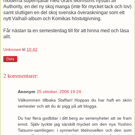
moderna superhjältar med Grant Morrisons nystart av
Authority, en del ny skoj manga (inte för mycket tack och lov)
samt slutligen en del skoj svenska överaskningar som ett
nytt Valhall-album och Komikas höstutgivning.
Får nästan ta en semesterdag till för att hinna med och läsa
allt.
Unknown
kl
10:42
Dela
2 kommentarer:
Anonym
25 oktober, 2006 19:24
Välkommen tillbaka Staffan! Hoppas du har haft en skön
semester och att du är pigg på att blogga.
Du har flera godbitar i ditt berg av serienyheter att se fram
emot. Själv tyckte jag särskilt mycket om den nya Yoshiro
Tatsumi-samlingen: i synnerhet titelnovellen och den som