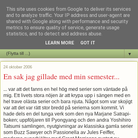
This site uses cookies from Google to deliver its services
Staffars Seriers Blog
and to analyze traffic. Your IP address and user-agent are
shared with Google along with performance and security
metrics to ensure quality of service, generate usage
Vi skriver om serienyheter av alla de slag samt om vad som sker i
statistics, and to detect and address abuse.
butiken.
LEARN MORE
GOT IT
▼
24 oktober 2006
En sak jag gillade med min semester...
... var att det fanns en hel hög med serier som väntade på
mig. Ett livets stora nöjen är att krypa upp i sängen med en
hel trave olästa serier och bara njuta. Något som var skojigt
var att det var rätt stor bredd på serierna som kommit. Vi
hade dels en del tunga verk som den nya Marjane Satrapi-
boken; uppföljaren till Pyongyang och den andra Yoshihiro
Tatsumi samlingen, nyutgivningar av klassiska gamla serier
som Buzz Sawyer och Passionella av Jules Feiffer,