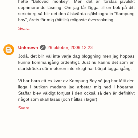
hette "Beloved monkey". Men det är förstås jävulskt
deprimerande läsning. Om jag får lägga till en bok på ditt
serieberg så blir det den älskvärda självbiografin "Kampung
boy", årets för mig (hittills) roligaste överraskning.
Svara
Unknown
26 oktober, 2006 12:23
Jodå, det blir väl inte varje dag bloggning men jag hoppas
kunna komma igång ordentligt. Just nu känns det som en
startsträcka där motoren inte riktigt har börjat tugga igång.
Vi har bara ett ex kvar av Kampung Boy så jag har låtit den
ligga i butiken medans jag arbetar mig ned i högarna.
Staffar blev väldigt förtjust i den också så den är definitivt
något som skall läsas (och hållas i lager)
Svara