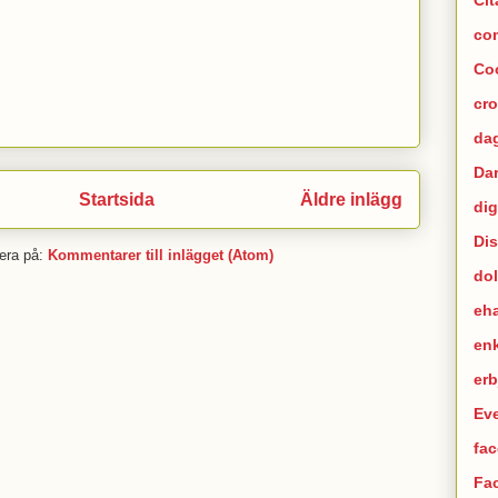
co
Co
cr
dag
Da
Startsida
Äldre inlägg
dig
Di
era på:
Kommentarer till inlägget (Atom)
dol
eh
en
er
Ev
fac
Fa