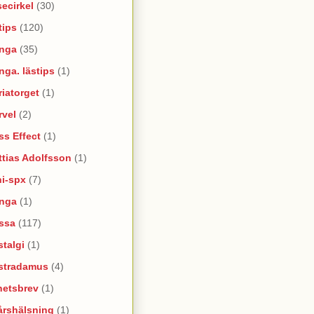
ecirkel
(30)
tips
(120)
nga
(35)
ga. lästips
(1)
iatorget
(1)
rvel
(2)
s Effect
(1)
tias Adolfsson
(1)
ni-spx
(7)
nga
(1)
ssa
(117)
talgi
(1)
stradamus
(4)
hetsbrev
(1)
årshälsning
(1)