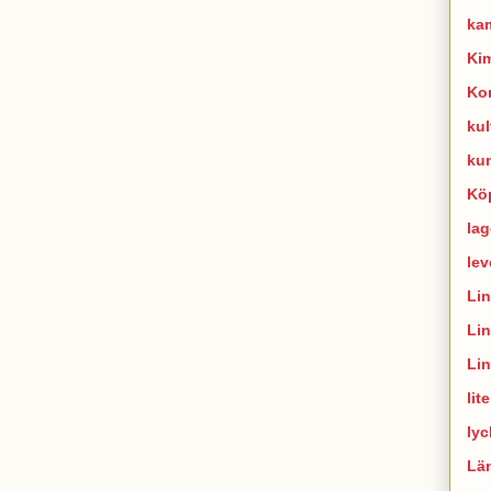
ka
Ki
Ko
kul
ku
Kö
lag
lev
Li
Li
Li
lit
lyc
Lä