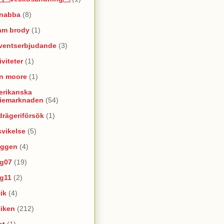
snabba
(8)
am brody
(1)
ventserbjudande
(3)
iviteter
(1)
an moore
(1)
erikanska
riemarknaden
(54)
rägeriförsök
(1)
vikelse
(5)
oggen
(4)
yg07
(19)
yg11
(2)
ik
(4)
tiken
(212)
at
(1)