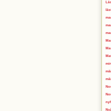
Läs
läs
ma
man
mar
Ma
Mas
Mat
mi
mä
mä
Nos
No
ny
Ny