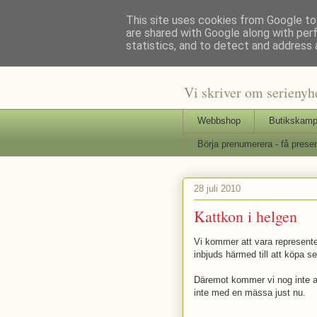
This site uses cookies from Google to 
are shared with Google along with per
Staffars 
statistics, and to detect and address 
Vi skriver om serienyh
Webbshop
Butikskamp
Börja prenumerera - få presen
28 juli 2010
Kattkon i helgen
Vi kommer att vara represent
inbjuds härmed till att köpa seri
Däremot kommer vi nog inte a
inte med en mässa just nu.