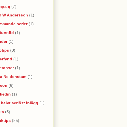
mpanj
(7)
m W Andersson
(1)
mmande serier
(1)
turstöd
(1)
nder
(1)
ptips
(8)
erfynd
(1)
eranser
(1)
na Neidenstam
(1)
ncon
(6)
nkedin
(1)
e halvt seriöst inlägg
(1)
ka
(5)
nktips
(85)