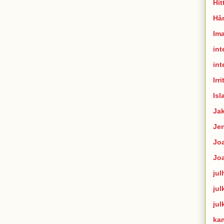
Hit
Hån
Im
int
int
Irr
Isl
Ja
Je
Joa
Jo
jul
jul
jul
ka