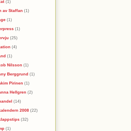
tat
(1)
 av Staffan
(1)
age
(1)
erpress
(1)
ervju
(25)
itation
(4)
and
(1)
kob Nilsson
(1)
nny Berggrund
(1)
kim Pirinen
(1)
anna Hellgren
(2)
handel
(14)
kalendern 2008
(22)
klappstips
(32)
mp
(1)