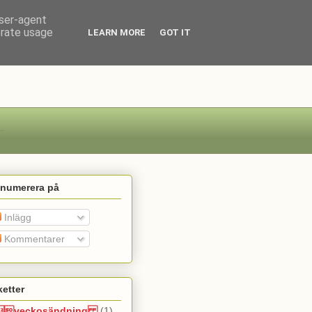
user-agent
erate usage
LEARN MORE
GOT IT
enumerera på
Inlägg
Kommentarer
ketter
veckosändning
(1)