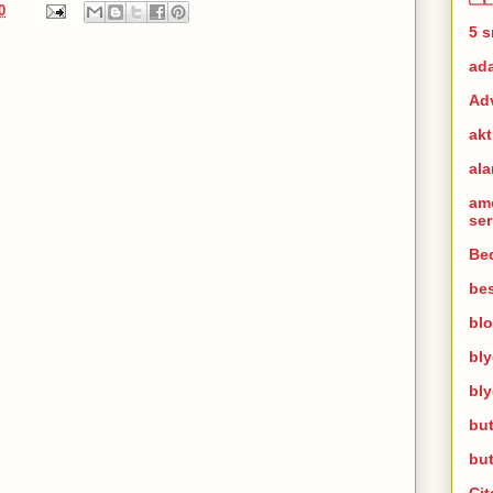
0
5 
ad
Ad
akt
al
am
se
Bed
bes
bl
bl
bl
but
bu
Cit