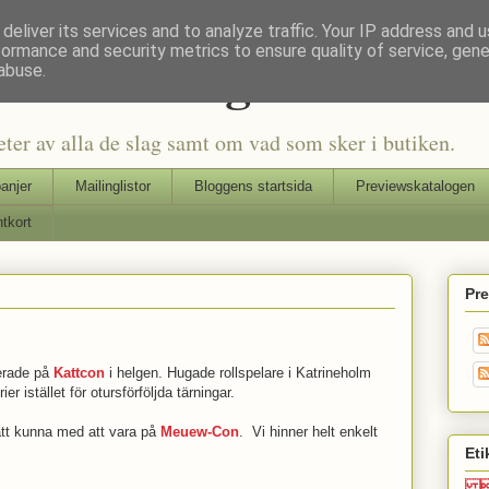
deliver its services and to analyze traffic. Your IP address and 
formance and security metrics to ensure quality of service, gen
Seriers Blog
abuse.
eter av alla de slag samt om vad som sker i butiken.
anjer
Mailinglistor
Bloggens startsida
Previewskatalogen
tkort
Pr
erade på
Kattcon
i helgen. Hugade rollspelare i Katrineholm
er istället för otursförföljda tärningar.
tt kunna med att vara på
Meuew-Con
. Vi hinner helt enkelt
Eti
