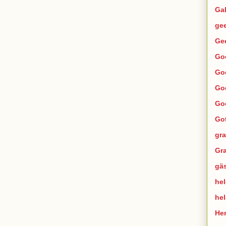
Ga
ge
Ge
Go
Go
Go
Go
Go
gra
Gra
gä
hel
he
He