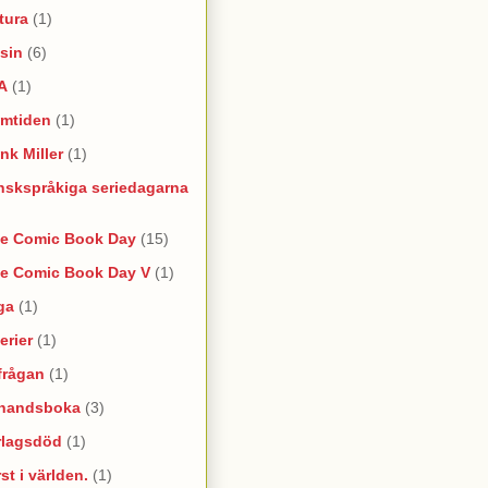
tura
(1)
sin
(6)
A
(1)
amtiden
(1)
nk Miller
(1)
nskspråkiga seriedagarna
ee Comic Book Day
(15)
ee Comic Book Day V
(1)
ga
(1)
erier
(1)
frågan
(1)
rhandsboka
(3)
rlagsdöd
(1)
st i världen.
(1)