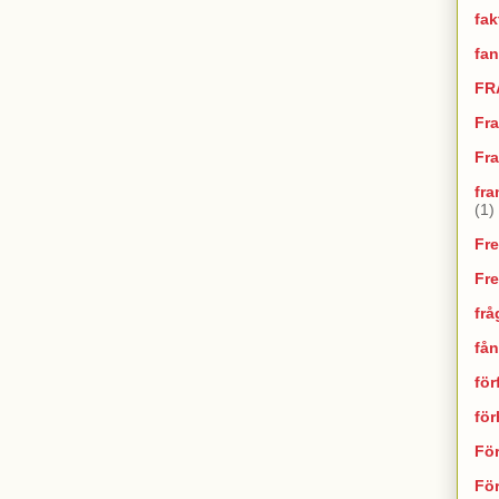
fak
fan
FR
Fr
Fra
fra
(1)
Fr
Fr
frå
fån
för
fö
Fö
För