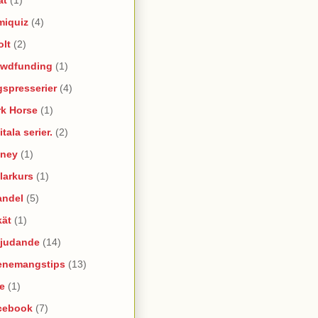
miquiz
(4)
olt
(2)
owdfunding
(1)
spresserier
(4)
rk Horse
(1)
itala serier.
(2)
sney
(1)
larkurs
(1)
andel
(5)
kät
(1)
bjudande
(14)
enemangstips
(13)
e
(1)
cebook
(7)