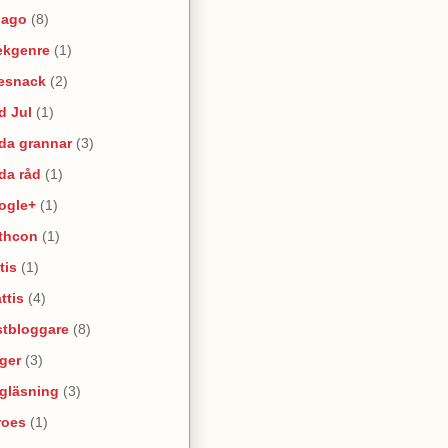
lago
(8)
ekgenre
(1)
esnack
(2)
d Jul
(1)
da grannar
(3)
da råd
(1)
ogle+
(1)
thcon
(1)
tis
(1)
ttis
(4)
stbloggare
(8)
ger
(3)
lgläsning
(3)
roes
(1)