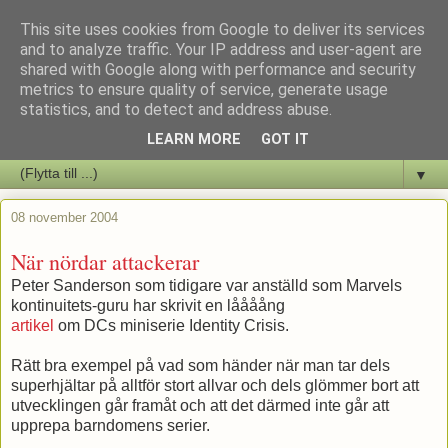
This site uses cookies from Google to deliver its services
Staffars Seriers Blog
and to analyze traffic. Your IP address and user-agent are
shared with Google along with performance and security
metrics to ensure quality of service, generate usage
Vi skriver om serienyheter av alla de slag samt om vad som sker i
statistics, and to detect and address abuse.
butiken.
LEARN MORE
GOT IT
▼
08 november 2004
När nördar attackerar
Peter Sanderson som tidigare var anställd som Marvels
kontinuitets-guru har skrivit en låååång
artikel
om DCs miniserie Identity Crisis.
Rätt bra exempel på vad som händer när man tar dels
superhjältar på alltför stort allvar och dels glömmer bort att
utvecklingen går framåt och att det därmed inte går att
upprepa barndomens serier.