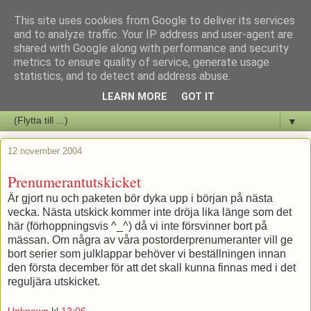
This site uses cookies from Google to deliver its services
Staffars Seriers Blog
and to analyze traffic. Your IP address and user-agent are
shared with Google along with performance and security
metrics to ensure quality of service, generate usage
Vi skriver om serienyheter av alla de slag samt om vad som sker i
statistics, and to detect and address abuse.
butiken.
LEARN MORE
GOT IT
▼
12 november 2004
Prenumerantutskicket
Är gjort nu och paketen bör dyka upp i början på nästa
vecka. Nästa utskick kommer inte dröja lika länge som det
här (förhoppningsvis ^_^) då vi inte försvinner bort på
mässan. Om några av våra postorderprenumeranter vill ge
bort serier som julklappar behöver vi beställningen innan
den första december för att det skall kunna finnas med i det
reguljära utskicket.