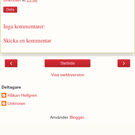
Unknown
kl
13:06
Dela
Inga kommentarer:
Skicka en kommentar
‹
›
Startsida
Visa webbversion
Deltagare
Håkan Hellgren
Unknown
Använder
Blogger
.