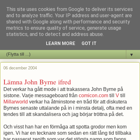
This site uses cookies from Google to deliver its services
Staffars Seriers Blog
and to analyze traffic. Your IP address and user-agent are
shared with Google along with performance and security
metrics to ensure quality of service, generate usage
Vi skriver om serienyheter av alla de slag samt om vad som sker i
statistics, and to detect and address abuse.
butiken.
LEARN MORE
GOT IT
▼
06 december 2004
Lämna John Byrne ifred
Det verkar ha gått mode i att trakassera John Byrne på
sistone. Varje messageboard från
comicon.com
till
V
till
Millarworld
verkar ha åtminstone en tråd för att diskutera
Byrnes senaste uttalande på in i minsta detalj, ofta med en
tendes till att skandalisera och jag börjar tröttna på det.
Och visst han har en förmåga att spotta grodor men kom
igen. Vi har en tecknare som sedan en rätt lång tid tillbaka
har passerat zenith som var det största namn som fanns