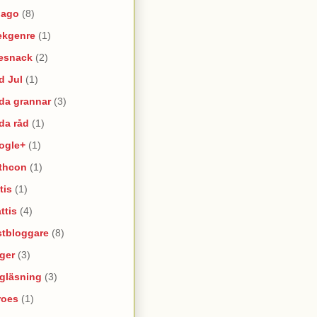
lago
(8)
ekgenre
(1)
esnack
(2)
d Jul
(1)
da grannar
(3)
da råd
(1)
ogle+
(1)
thcon
(1)
tis
(1)
ttis
(4)
stbloggare
(8)
ger
(3)
lgläsning
(3)
roes
(1)