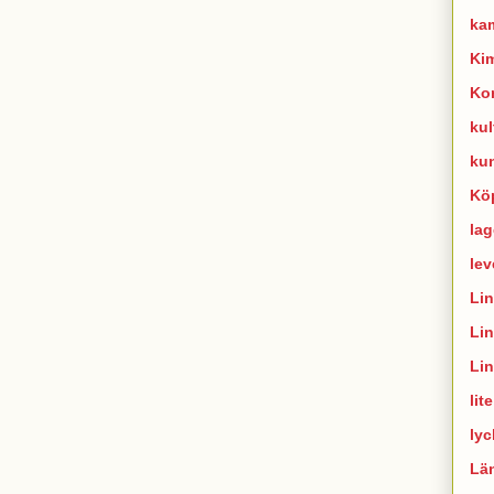
ka
Ki
Ko
kul
ku
Kö
lag
lev
Li
Li
Li
lit
lyc
Lä