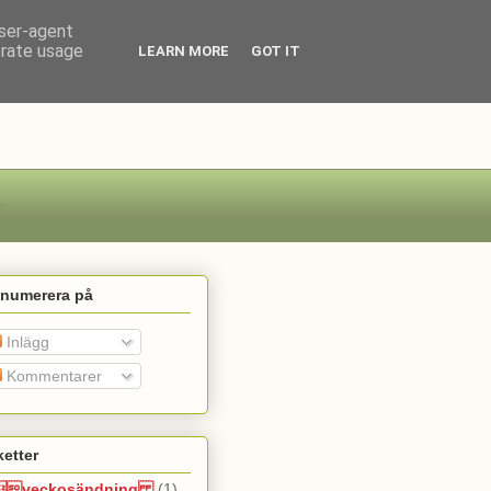
user-agent
erate usage
LEARN MORE
GOT IT
enumerera på
Inlägg
Kommentarer
ketter
veckosändning
(1)