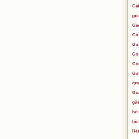
Ga
ge
Ge
Go
Go
Go
Go
Go
gra
Gra
gä
hel
he
He