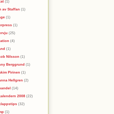
tat
(1)
 av Staffan
(1)
age
(1)
erpress
(1)
ervju
(25)
itation
(4)
and
(1)
kob Nilsson
(1)
nny Berggrund
(1)
kim Pirinen
(1)
anna Hellgren
(2)
handel
(14)
kalendern 2008
(22)
klappstips
(32)
mp
(1)