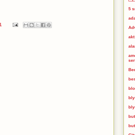
5 
ad
1
Ad
akt
al
am
se
Bed
bes
bl
bl
bl
but
bu
Cit