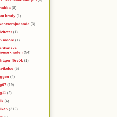
snabba
(8)
am brody
(1)
ventserbjudande
(3)
iviteter
(1)
an moore
(1)
erikanska
riemarknaden
(54)
rägeriförsök
(1)
vikelse
(5)
oggen
(4)
yg07
(19)
yg11
(2)
ik
(4)
tiken
(212)
at
(1)