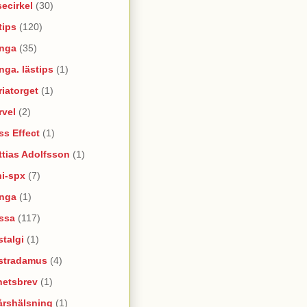
ecirkel
(30)
tips
(120)
nga
(35)
ga. lästips
(1)
iatorget
(1)
rvel
(2)
s Effect
(1)
tias Adolfsson
(1)
ni-spx
(7)
nga
(1)
ssa
(117)
talgi
(1)
stradamus
(4)
hetsbrev
(1)
årshälsning
(1)