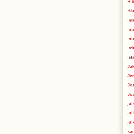
Hit
Hån
Im
int
int
Irr
Isl
Ja
Je
Joa
Jo
jul
jul
jul
ka