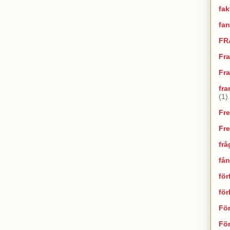
fak
fan
FR
Fr
Fra
fra
(1)
Fr
Fr
frå
fån
för
fö
Fö
För