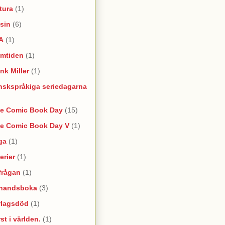
tura
(1)
sin
(6)
A
(1)
amtiden
(1)
nk Miller
(1)
nskspråkiga seriedagarna
ee Comic Book Day
(15)
ee Comic Book Day V
(1)
ga
(1)
erier
(1)
frågan
(1)
rhandsboka
(3)
rlagsdöd
(1)
st i världen.
(1)