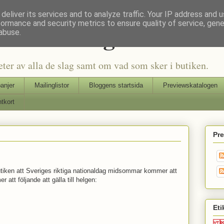
deliver its services and to analyze traffic. Your IP address and 
formance and security metrics to ensure quality of service, gen
Seriers Blog
abuse.
eter av alla de slag samt om vad som sker i butiken.
anjer
Mailinglistor
Bloggens startsida
Previewskatalogen
tkort
Pr
iken att Sveriges riktiga nationaldag midsommar kommer att
r att följande att gälla till helgen:
Eti
