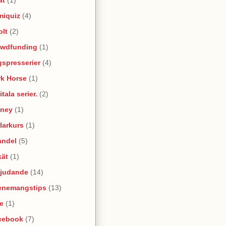
miquiz
(4)
olt
(2)
owdfunding
(1)
spresserier
(4)
rk Horse
(1)
itala serier.
(2)
sney
(1)
larkurs
(1)
andel
(5)
kät
(1)
bjudande
(14)
enemangstips
(13)
e
(1)
cebook
(7)