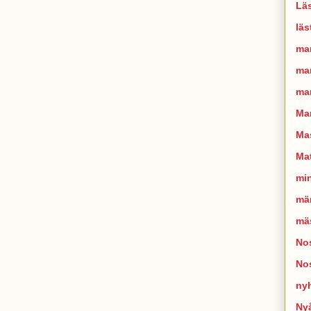
Läs
läs
ma
man
mar
Ma
Mas
Mat
mi
mä
mä
Nos
No
ny
Ny