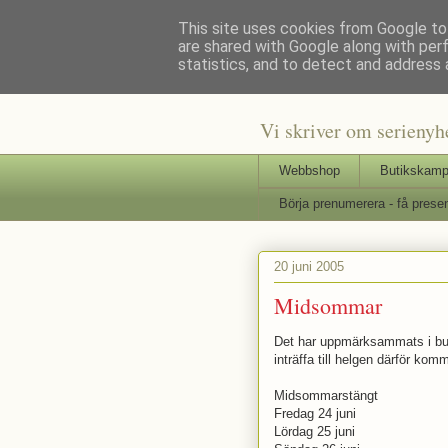
This site uses cookies from Google to 
are shared with Google along with per
Staffars 
statistics, and to detect and address 
Vi skriver om serienyh
Webbshop
Butikskamp
Börja prenumerera - få presen
20 juni 2005
Midsommar
Det har uppmärksammats i but
inträffa till helgen därför komme
Midsommarstängt
Fredag 24 juni
Lördag 25 juni