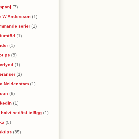
mpanj
(7)
m W Andersson
(1)
mmande serier
(1)
turstöd
(1)
nder
(1)
ptips
(8)
erfynd
(1)
eranser
(1)
na Neidenstam
(1)
ncon
(6)
nkedin
(1)
e halvt seriöst inlägg
(1)
ka
(5)
nktips
(85)