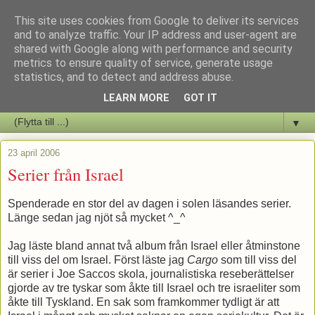
This site uses cookies from Google to deliver its services
Staffars Seriers Blog
and to analyze traffic. Your IP address and user-agent are
shared with Google along with performance and security
metrics to ensure quality of service, generate usage
Vi skriver om serienyheter av alla de slag samt om vad som sker i
statistics, and to detect and address abuse.
butiken.
LEARN MORE
GOT IT
▼
23 april 2006
Serier från Israel
Spenderade en stor del av dagen i solen läsandes serier.
Länge sedan jag njöt så mycket ^_^
Jag läste bland annat två album från Israel eller åtminstone
till viss del om Israel. Först läste jag
Cargo
som till viss del
är serier i Joe Saccos skola, journalistiska reseberättelser
gjorde av tre tyskar som åkte till Israel och tre israeliter som
åkte till Tyskland. En sak som framkommer tydligt är att