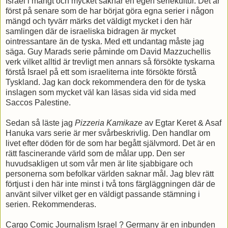
Israel i mångt och mycket saknar en egen seriekultur. Det är
först på senare som de har börjat göra egna serier i någon
mängd och tyvärr märks det väldigt mycket i den här
samlingen där de israeliska bidragen är mycket
ointressantare än de tyska. Med ett undantag måste jag
säga. Guy Marads serie påminde om David Mazzuchellis
verk vilket alltid är trevligt men annars så försökte tyskarna
förstå Israel på ett som israeliterna inte försökte förstå
Tyskland. Jag kan dock rekommendera den för de tyska
inslagen som mycket väl kan läsas sida vid sida med
Saccos Palestine.
Sedan så läste jag
Pizzeria Kamikaze
av Egtar Keret & Asaf
Hanuka vars serie är mer svårbeskrivlig. Den handlar om
livet efter döden för de som har begått självmord. Det är en
rätt fascinerande värld som de målar upp. Den ser
huvudsakligen ut som vår men är lite sjabbigare och
personerna som befolkar världen saknar mål. Jag blev rätt
förtjust i den här inte minst i två tons färgläggningen där de
använt silver vilket ger en väldigt passande stämning i
serien. Rekommenderas.
Cargo Comic Journalism Israel ? Germany är en inbunden