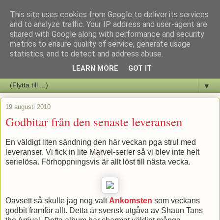
This site uses cookies from Google to deliver its services
Staffars Seriers Blog
and to analyze traffic. Your IP address and user-agent are
shared with Google along with performance and security
metrics to ensure quality of service, generate usage
Vi skriver om serienyheter av alla de slag samt om vad som sker i
statistics, and to detect and address abuse.
butiken.
LEARN MORE
GOT IT
▼
19 augusti 2010
Godbitar från den senaste leveransen
En väldigt liten sändning den här veckan pga strul med
leveranser. Vi fick in lite Marvel-serier så vi blev inte helt
serielösa. Förhoppningsvis är allt löst till nästa vecka.
Oavsett så skulle jag nog valt
Ankomsten
som veckans
godbit framför allt. Detta är svensk utgåva av Shaun Tans