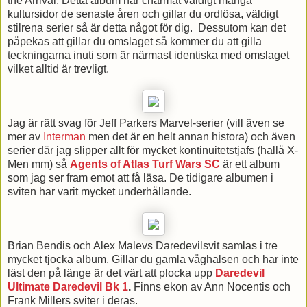
the Arrival. Detta album har charmat väldigt många
kultursidor de senaste åren och gillar du ordlösa, väldigt
stilrena serier så är detta något för dig. Dessutom kan det
påpekas att gillar du omslaget så kommer du att gilla
teckningarna inuti som är närmast identiska med omslaget
vilket alltid är trevligt.
Jag är rätt svag för Jeff Parkers Marvel-serier (vill även se
mer av
Interman
men det är en helt annan histora) och även
serier där jag slipper allt för mycket kontinuitetstjafs (hallå X-
Men mm) så
Agents of Atlas Turf Wars SC
är ett album
som jag ser fram emot att få läsa. De tidigare albumen i
sviten har varit mycket underhållande.
Brian Bendis och Alex Malevs Daredevilsvit samlas i tre
mycket tjocka album. Gillar du gamla våghalsen och har inte
läst den på länge är det värt att plocka upp
Daredevil
Ultimate Daredevil Bk 1
.
Finns ekon av Ann Nocentis och
Frank Millers sviter i deras.