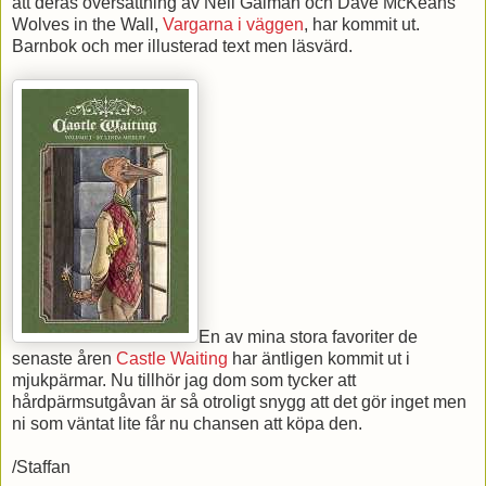
att deras översättning av Neil Gaiman och Dave McKeans
Wolves in the Wall,
Vargarna i väggen
, har kommit ut.
Barnbok och mer illusterad text men läsvärd.
En av mina stora favoriter de
senaste åren
Castle Waiting
har äntligen kommit ut i
mjukpärmar. Nu tillhör jag dom som tycker att
hårdpärmsutgåvan är så otroligt snygg att det gör inget men
ni som väntat lite får nu chansen att köpa den.
/Staffan