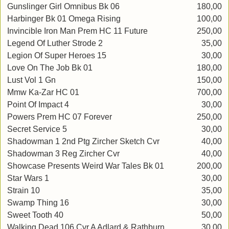
Gunslinger Girl Omnibus Bk 06
180,00
Harbinger Bk 01 Omega Rising
100,00
Invincible Iron Man Prem HC 11 Future
250,00
Legend Of Luther Strode 2
35,00
Legion Of Super Heroes 15
30,00
Love On The Job Bk 01
180,00
Lust Vol 1 Gn
150,00
Mmw Ka-Zar HC 01
700,00
Point Of Impact 4
30,00
Powers Prem HC 07 Forever
250,00
Secret Service 5
30,00
Shadowman 1 2nd Ptg Zircher Sketch Cvr
40,00
Shadowman 3 Reg Zircher Cvr
40,00
Showcase Presents Weird War Tales Bk 01
200,00
Star Wars 1
30,00
Strain 10
35,00
Swamp Thing 16
30,00
Sweet Tooth 40
50,00
Walking Dead 106 Cvr A Adlard & Rathburn
30,00