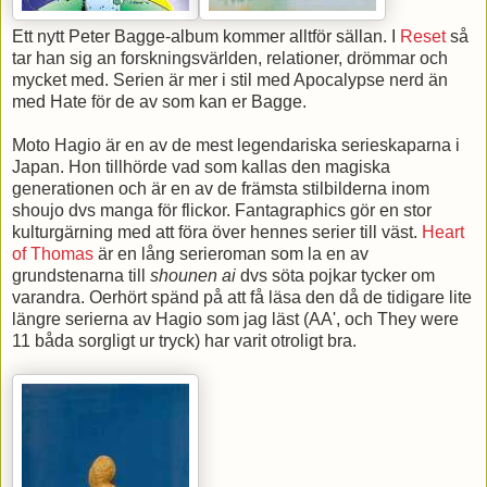
Ett nytt Peter Bagge-album kommer alltför sällan. I
Reset
så
tar han sig an forskningsvärlden, relationer, drömmar och
mycket med. Serien är mer i stil med Apocalypse nerd än
med Hate för de av som kan er Bagge.
Moto Hagio är en av de mest legendariska serieskaparna i
Japan. Hon tillhörde vad som kallas den magiska
generationen och är en av de främsta stilbilderna inom
shoujo dvs manga för flickor. Fantagraphics gör en stor
kulturgärning med att föra över hennes serier till väst.
Heart
of Thomas
är en lång serieroman som la en av
grundstenarna till
shounen ai
dvs söta pojkar tycker om
varandra. Oerhört spänd på att få läsa den då de tidigare lite
längre serierna av Hagio som jag läst (AA', och They were
11 båda sorgligt ur tryck) har varit otroligt bra.