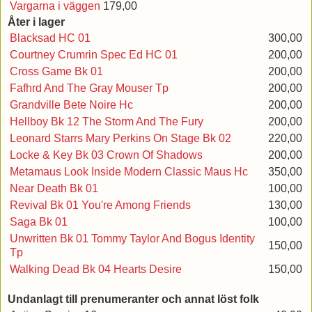
Vargarna i väggen
179,00
Åter i lager
Blacksad HC 01
300,00
Courtney Crumrin Spec Ed HC 01
200,00
Cross Game Bk 01
200,00
Fafhrd And The Gray Mouser Tp
200,00
Grandville Bete Noire Hc
200,00
Hellboy Bk 12 The Storm And The Fury
200,00
Leonard Starrs Mary Perkins On Stage Bk 02
220,00
Locke & Key Bk 03 Crown Of Shadows
200,00
Metamaus Look Inside Modern Classic Maus Hc
350,00
Near Death Bk 01
100,00
Revival Bk 01 You're Among Friends
130,00
Saga Bk 01
100,00
Unwritten Bk 01 Tommy Taylor And Bogus Identity
150,00
Tp
Walking Dead Bk 04 Hearts Desire
150,00
Undanlagt till prenumeranter och annat löst folk