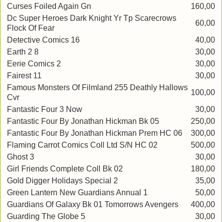
Curses Foiled Again Gn
160,00
Dc Super Heroes Dark Knight Yr Tp Scarecrows
60,00
Flock Of Fear
Detective Comics 16
40,00
Earth 2 8
30,00
Eerie Comics 2
30,00
Fairest 11
30,00
Famous Monsters Of Filmland 255 Deathly Hallows
100,00
Cvr
Fantastic Four 3 Now
30,00
Fantastic Four By Jonathan Hickman Bk 05
250,00
Fantastic Four By Jonathan Hickman Prem HC 06
300,00
Flaming Carrot Comics Coll Ltd S/N HC 02
500,00
Ghost 3
30,00
Girl Friends Complete Coll Bk 02
180,00
Gold Digger Holidays Special 2
35,00
Green Lantern New Guardians Annual 1
50,00
Guardians Of Galaxy Bk 01 Tomorrows Avengers
400,00
Guarding The Globe 5
30,00