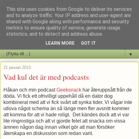
This site uses cookies from Google to deliver its services
Staffars Seriers Blog
and to analyze traffic. Your IP address and user-agent are
shared with Google along with performance and security
metrics to ensure quality of service, generate usage
Vi skriver om serienyheter av alla de slag samt om vad som sker i
statistics, and to detect and address abuse.
butiken.
LEARN MORE
GOT IT
▼
21 januari 2013
Vad kul det är med podcasts
Håkan och min podcast
Geeksnack
har återuppsått från de
döda. Vi fick ett ofrivilligt uppehåll då en dator dog
kombinerat med att vi fick svårt att synka tider. Vi vågar inte
utlova något schema än så länge men fler avsnitt kommer
att komma för att vi hade roligt. Det kändes dock att vi var
lite ringrostiga och att vi gjorde felet att snacka om vissa
ämnen någon dag innan vilket gör att man försöker
återskapa en diskussion som redan varit.