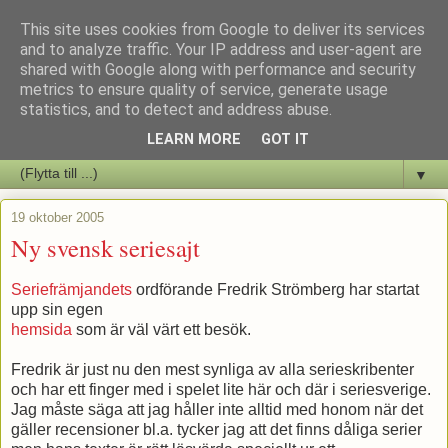
This site uses cookies from Google to deliver its services
Staffars Seriers Blog
and to analyze traffic. Your IP address and user-agent are
shared with Google along with performance and security
metrics to ensure quality of service, generate usage
Vi skriver om serienyheter av alla de slag samt om vad som sker i
statistics, and to detect and address abuse.
butiken.
LEARN MORE
GOT IT
▼
19 oktober 2005
Ny svensk seriesajt
Seriefrämjandets
ordförande Fredrik Strömberg har startat
upp sin egen
hemsida
som är väl värt ett besök.
Fredrik är just nu den mest synliga av alla serieskribenter
och har ett finger med i spelet lite här och där i seriesverige.
Jag måste säga att jag håller inte alltid med honom när det
gäller recensioner bl.a. tycker jag att det finns dåliga serier