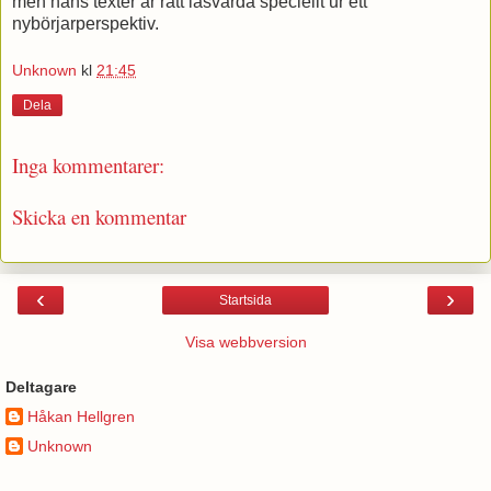
men hans texter är rätt läsvärda speciellt ur ett
nybörjarperspektiv.
Unknown
kl
21:45
Dela
Inga kommentarer:
Skicka en kommentar
‹
›
Startsida
Visa webbversion
Deltagare
Håkan Hellgren
Unknown