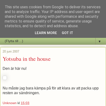
This site uses cookies from Google to deliver its services
Staffars Seriers Blog
and to analyze traffic. Your IP address and user-agent are
shared with Google along with performance and security
metrics to ensure quality of service, generate usage
Vi skriver om serienyheter av alla de slag samt om vad som sker i
statistics, and to detect and address abuse.
butiken.
LEARN MORE
GOT IT
▼
20 juni 2007
Yotsuba in the house
Den är här nu!
Nu måste jag bara kämpa på för att klara av att packa upp
resten av sändningen.
Unknown
kl
15:03