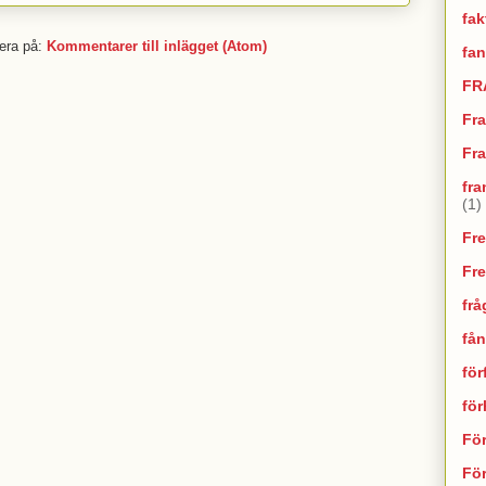
fak
era på:
Kommentarer till inlägget (Atom)
fan
FR
Fr
Fra
fra
(1)
Fr
Fr
frå
fån
för
fö
Fö
För