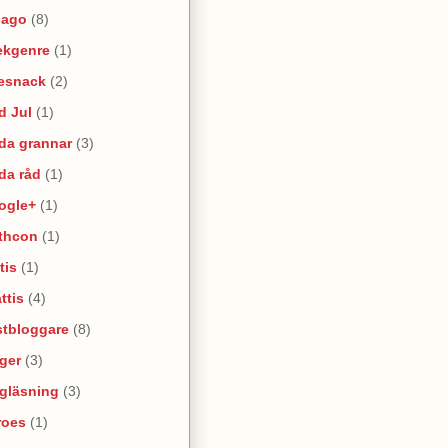
lago
(8)
ekgenre
(1)
esnack
(2)
d Jul
(1)
da grannar
(3)
da råd
(1)
ogle+
(1)
thcon
(1)
tis
(1)
ttis
(4)
stbloggare
(8)
ger
(3)
lgläsning
(3)
roes
(1)