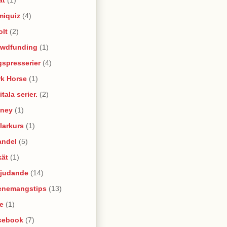
miquiz
(4)
olt
(2)
owdfunding
(1)
spresserier
(4)
rk Horse
(1)
itala serier.
(2)
sney
(1)
larkurs
(1)
andel
(5)
kät
(1)
bjudande
(14)
enemangstips
(13)
e
(1)
cebook
(7)