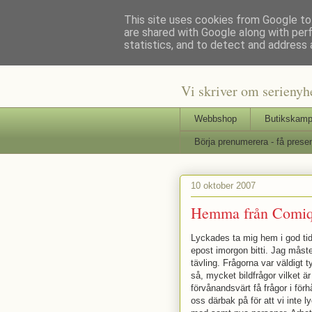
This site uses cookies from Google to 
are shared with Google along with per
Staffars 
statistics, and to detect and address 
Vi skriver om serienyh
Webbshop
Butikskamp
Börja prenumerera - få presen
10 oktober 2007
Hemma från Comiq
Lyckades ta mig hem i god tid.
epost imorgon bitti. Jag måst
tävling. Frågorna var väldigt t
så, mycket bildfrågor vilket ä
förvånandsvärt få frågor i förh
oss därbak på för att vi inte 