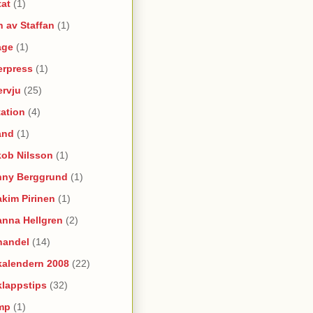
tat
(1)
 av Staffan
(1)
age
(1)
erpress
(1)
ervju
(25)
itation
(4)
and
(1)
kob Nilsson
(1)
nny Berggrund
(1)
kim Pirinen
(1)
anna Hellgren
(2)
handel
(14)
kalendern 2008
(22)
klappstips
(32)
mp
(1)