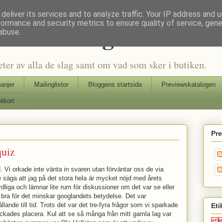
deliver its services and to analyze traffic. Your IP address and 
formance and security metrics to ensure quality of service, gen
Seriers Blog
abuse.
eter av alla de slag samt om vad som sker i butiken.
anjer
Mailinglistor
Bloggens startsida
Previewskatalogen
tkort
Pr
uiz
 Vi orkade inte vänta in svaren utan förväntar oss de via
e säga att jag på det stora hela är mycket nöjd med årets
ydliga och lämnar lite rum för diskussioner om det var se eller
r bra för det minskar googlandets betydelse. Det var
ållande till tid. Trots det var det tre-fyra frågor som vi sparkade
Eti
lyckades placera. Kul att se så många från mitt gamla lag var
