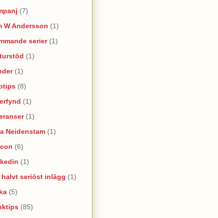
mpanj
(7)
m W Andersson
(1)
mmande serier
(1)
turstöd
(1)
nder
(1)
ptips
(8)
erfynd
(1)
eranser
(1)
na Neidenstam
(1)
ncon
(6)
nkedin
(1)
e halvt seriöst inlägg
(1)
ka
(5)
nktips
(85)