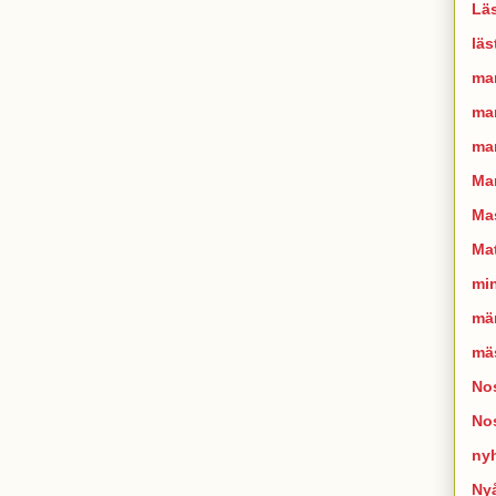
Läs
läs
ma
man
mar
Ma
Mas
Mat
mi
mä
mä
Nos
No
ny
Ny