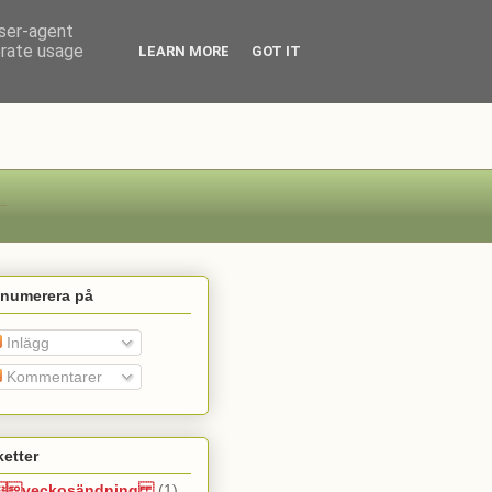
user-agent
erate usage
LEARN MORE
GOT IT
enumerera på
Inlägg
Kommentarer
ketter
veckosändning
(1)