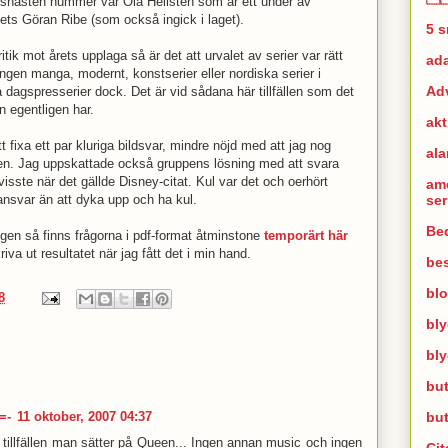
shästen nummer var Ola Hellsten som är ett under av
ets Göran Ribe (som också ingick i laget).
5 
itik mot årets upplaga så är det att urvalet av serier var rätt
ad
ngen manga, modernt, konstserier eller nordiska serier i
Ad
a dagspresserier dock. Det är vid sådana här tillfällen som det
 egentligen har.
akt
 fixa ett par kluriga bildsvar, mindre nöjd med att jag nog
al
lfällen. Jag uppskattade också gruppens lösning med att svara
visste när det gällde Disney-citat. Kul var det och oerhört
am
se
ansvar än att dyka upp och ha kul.
Bed
ingen så finns frågorna i pdf-format åtminstone
temporärt här
riva ut resultatet när jag fått det i min hand.
bes
bl
8
bl
bl
but
bu
=-
11 oktober, 2007 04:37
 tillfällen man sätter på Queen... Ingen annan music och ingen
Cit