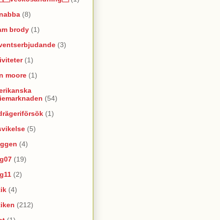
snabba
(8)
am brody
(1)
ventserbjudande
(3)
iviteter
(1)
an moore
(1)
erikanska
riemarknaden
(54)
rägeriförsök
(1)
vikelse
(5)
oggen
(4)
yg07
(19)
yg11
(2)
ik
(4)
tiken
(212)
at
(1)