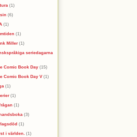
tura
(1)
sin
(6)
A
(1)
amtiden
(1)
nk Miller
(1)
nskspråkiga seriedagarna
ee Comic Book Day
(15)
ee Comic Book Day V
(1)
ga
(1)
erier
(1)
frågan
(1)
rhandsboka
(3)
rlagsdöd
(1)
st i världen.
(1)