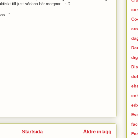
tiskt till just sådana här morgnar... :-D
co
ns..."
Co
cr
dag
Da
dig
Di
dol
eh
en
er
Ev
fac
Startsida
Äldre inlägg
Fa