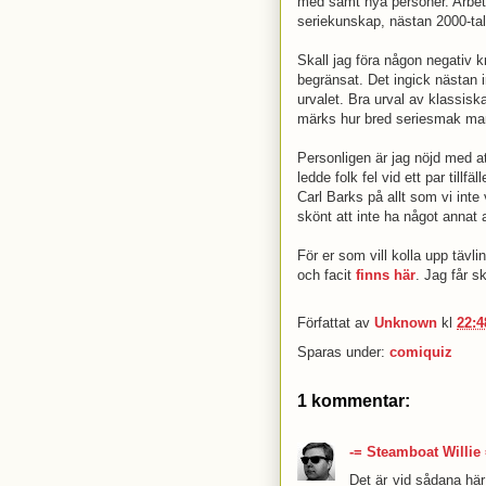
med samt nya personer. Arbet
seriekunskap, nästan 2000-tal
Skall jag föra någon negativ kr
begränsat. Det ingick nästan i
urvalet. Bra urval av klassisk
märks hur bred seriesmak man
Personligen är jag nöjd med att
ledde folk fel vid ett par til
Carl Barks på allt som vi inte 
skönt att inte ha något annat 
För er som vill kolla upp tävl
och facit
finns här
. Jag får sk
Författat av
Unknown
kl
22:4
Sparas under:
comiquiz
1 kommentar:
-= Steamboat Willie 
Det är vid sådana här