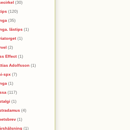
ecirkel
(30)
tips
(120)
nga
(35)
ga. lästips
(1)
iatorget
(1)
rvel
(2)
s Effect
(1)
tias Adolfsson
(1)
ni-spx
(7)
nga
(1)
ssa
(117)
talgi
(1)
stradamus
(4)
hetsbrev
(1)
årshälsning
(1)