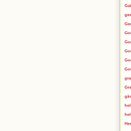
Ga
ge
Ge
Go
Go
Go
Go
Go
gra
Gra
gä
hel
he
He