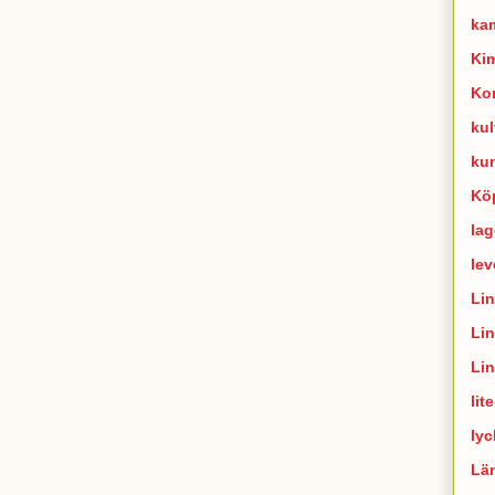
ka
Ki
Ko
kul
ku
Kö
lag
lev
Li
Li
Li
lit
lyc
Lä