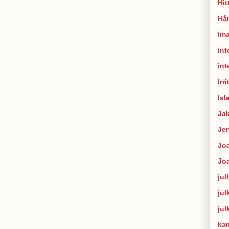
Hit
Hån
Im
int
int
Irr
Isl
Ja
Je
Joa
Jo
jul
jul
jul
ka