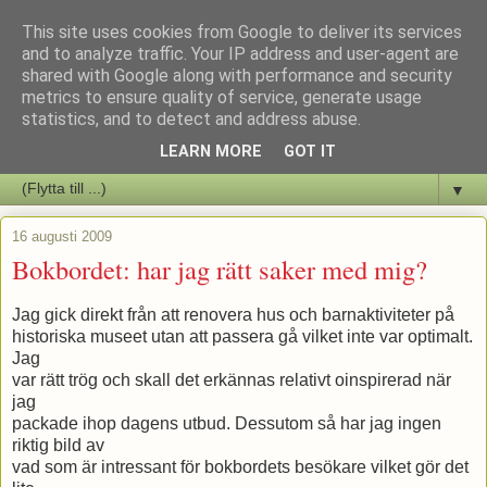
This site uses cookies from Google to deliver its services
Staffars Seriers Blog
and to analyze traffic. Your IP address and user-agent are
shared with Google along with performance and security
metrics to ensure quality of service, generate usage
Vi skriver om serienyheter av alla de slag samt om vad som sker i
statistics, and to detect and address abuse.
butiken.
LEARN MORE
GOT IT
▼
16 augusti 2009
Bokbordet: har jag rätt saker med mig?
Jag gick direkt från att renovera hus och barnaktiviteter på
historiska museet utan att passera gå vilket inte var optimalt.
Jag
var rätt trög och skall det erkännas relativt oinspirerad när
jag
packade ihop dagens utbud. Dessutom så har jag ingen
riktig bild av
vad som är intressant för bokbordets besökare vilket gör det