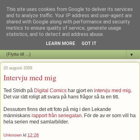
This site uses cookies from Google to deliver its services
Staffars Seriers Blog
and to analyze traffic. Your IP address and user-agent are
shared with Google along with performance and security
metrics to ensure quality of service, generate usage
Vi skriver om serienyheter av alla de slag samt om vad som sker i
statistics, and to detect and address abuse.
butiken.
LEARN MORE
GOT IT
▼
20 augusti 2009
Intervju med mig
Ted Stridh på
Digital Comics
har gjort en
intervju med mig
.
Det var rätt roligt att svara på hans frågor så ta en titt.
Dessutom finns det ett foto på mig i den Lekande
människans
rapport från seriegatan
. För de av er som vill ha
hela serien med samlarbilder.
Unknown
kl
12:28