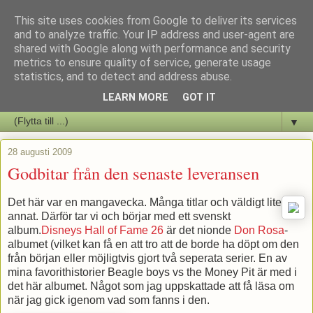
This site uses cookies from Google to deliver its services
Staffars Seriers Blog
and to analyze traffic. Your IP address and user-agent are
shared with Google along with performance and security
metrics to ensure quality of service, generate usage
Vi skriver om serienyheter av alla de slag samt om vad som sker i
statistics, and to detect and address abuse.
butiken.
LEARN MORE
GOT IT
▼
28 augusti 2009
Godbitar från den senaste leveransen
Det här var en mangavecka. Många titlar och väldigt lite
annat. Därför tar vi och börjar med ett svenskt
album.
Disneys Hall of Fame 26
är det nionde
Don Rosa
-
albumet (vilket kan få en att tro att de borde ha döpt om den
från början eller möjligtvis gjort två seperata serier. En av
mina favorithistorier Beagle boys vs the Money Pit är med i
det här albumet. Något som jag uppskattade att få läsa om
när jag gick igenom vad som fanns i den.