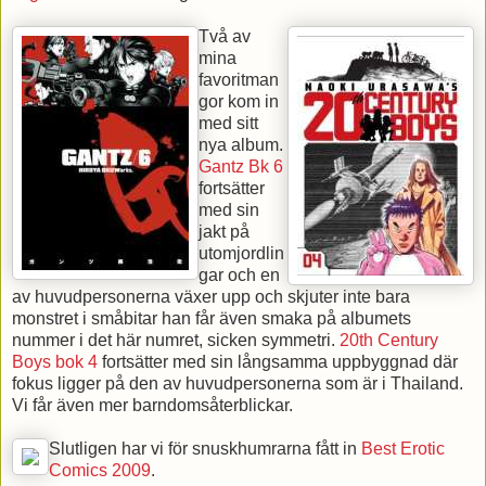
Två av
mina
favoritman
gor kom in
med sitt
nya album.
Gantz Bk 6
fortsätter
med sin
jakt på
utomjordlin
gar och en
av huvudpersonerna växer upp och skjuter inte bara
monstret i småbitar han får även smaka på albumets
nummer i det här numret, sicken symmetri.
20th Century
Boys bok 4
fortsätter med sin långsamma uppbyggnad där
fokus ligger på den av huvudpersonerna som är i Thailand.
Vi får även mer barndomsåterblickar.
Slutligen har vi för snuskhumrarna fått in
Best Erotic
Comics 2009
.