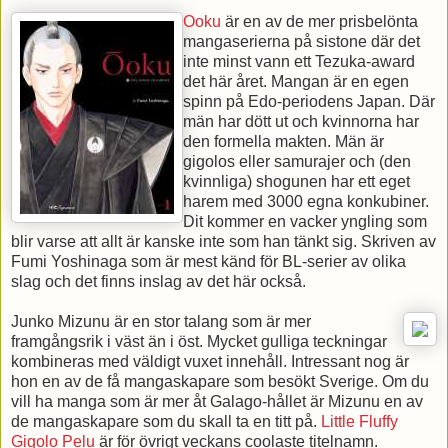
Ooku
är en av de mer prisbelönta
mangaserierna på sistone där det
inte minst vann ett Tezuka-award
det här året. Mangan är en egen
spinn på Edo-periodens Japan. Där
män har dött ut och kvinnorna har
den formella makten. Män är
gigolos eller samurajer och (den
kvinnliga) shogunen har ett eget
harem med 3000 egna konkubiner.
Dit kommer en vacker yngling som
blir varse att allt är kanske inte som han tänkt sig. Skriven av
Fumi Yoshinaga som är mest känd för BL-serier av olika
slag och det finns inslag av det här också.
Junko Mizunu är en stor talang som är mer
framgångsrik i väst än i öst. Mycket gulliga teckningar
kombineras med väldigt vuxet innehåll. Intressant nog är
hon en av de få mangaskapare som besökt Sverige. Om du
vill ha manga som är mer åt Galago-hållet är Mizunu en av
de mangaskapare som du skall ta en titt på.
Little Fluffy
Gigolo Pelu
är för övrigt veckans coolaste titelnamn.