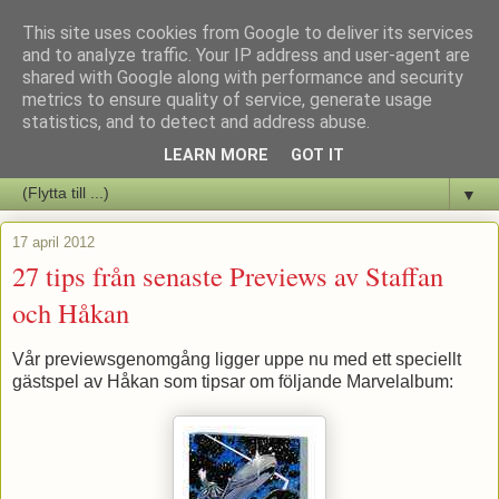
This site uses cookies from Google to deliver its services
Staffars Seriers Blog
and to analyze traffic. Your IP address and user-agent are
shared with Google along with performance and security
metrics to ensure quality of service, generate usage
Vi skriver om serienyheter av alla de slag samt om vad som sker i
statistics, and to detect and address abuse.
butiken.
LEARN MORE
GOT IT
▼
17 april 2012
27 tips från senaste Previews av Staffan
och Håkan
Vår previewsgenomgång ligger uppe nu med ett speciellt
gästspel av Håkan som tipsar om följande Marvelalbum: