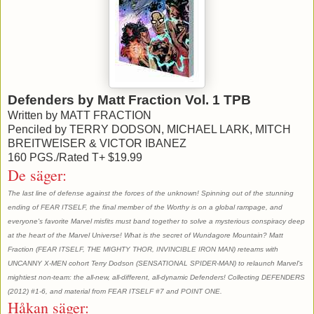
Defenders by Matt Fraction Vol. 1 TPB
Written by MATT FRACTION
Penciled by TERRY DODSON, MICHAEL LARK, MITCH
BREITWEISER & VICTOR IBANEZ
160 PGS./Rated T+ $19.99
De säger:
The last line of defense against the forces of the unknown! Spinning out of the stunning
ending of FEAR ITSELF, the final member of the Worthy is on a global rampage, and
everyone's favorite Marvel misfits must band together to solve a mysterious conspiracy deep
at the heart of the Marvel Universe! What is the secret of Wundagore Mountain? Matt
Fraction (FEAR ITSELF, THE MIGHTY THOR, INVINCIBLE IRON MAN) reteams with
UNCANNY X-MEN cohort Terry Dodson (SENSATIONAL SPIDER-MAN) to relaunch Marvel's
mightiest non-team: the all-new, all-different, all-dynamic Defenders! Collecting DEFENDERS
(2012) #1-6, and material from FEAR ITSELF #7 and POINT ONE.
Håkan säger: