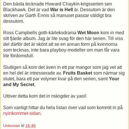
Den bästa tecknade Howard Chaykin-krigsserien sen
Blackhawk. Det är vad
War is Hell
är. Dessutom är den
skriven av Garth Ennis så manuset passar väldigt bra
dessutom.
Ross Campbells goth-kärleksdrama
Wet Moon
kom in med
sitt fjärde album. Jag är lite svag för den här serien. Till viss
del därför det är skönt att se en annan form på kvinnorna
som tecknas, inte bara playboy-modeller om man får vara
lite fördomsfull.
Slutligen så kom det även in ett par mangor som jag vet att
en hel del är intresserade av.
Fruits Basket
som närmar sig
slutet, bara ett par volymer kvar på den serien, samt
Your
and My Secret
.
Utöver detta kom det in mängder av yaoi!
Som vanligt hittar du hela listan över vad som kommit in på
nyinkommet-sidan
.
Unknown
kl
16:46