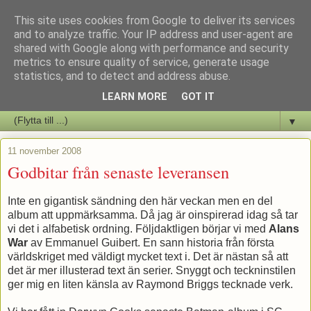
This site uses cookies from Google to deliver its services
Staffars Seriers Blog
and to analyze traffic. Your IP address and user-agent are
shared with Google along with performance and security
metrics to ensure quality of service, generate usage
Vi skriver om serienyheter av alla de slag samt om vad som sker i
statistics, and to detect and address abuse.
butiken.
LEARN MORE
GOT IT
▼
11 november 2008
Godbitar från senaste leveransen
Inte en gigantisk sändning den här veckan men en del
album att uppmärksamma. Då jag är oinspirerad idag så tar
vi det i alfabetisk ordning. Följdaktligen börjar vi med
Alans
War
av Emmanuel Guibert. En sann historia från första
världskriget med väldigt mycket text i. Det är nästan så att
det är mer illusterad text än serier. Snyggt och teckninstilen
ger mig en liten känsla av Raymond Briggs tecknade verk.