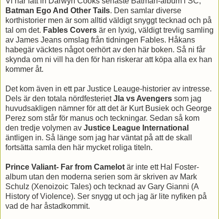
Vi har fått in Darwyn Cooks senaste Batman-album i SC,
Batman Ego And Other Tails
. Den samlar diverse
korthistorier men är som alltid väldigt snyggt tecknad och på
tal om det.
Fables Covers
är en lyxig, väldigt trevlig samling
av James Jeans omslag från tidningen Fables. Håkans
habegär väcktes något oerhört av den här boken. Så ni får
skynda om ni vill ha den för han riskerar att köpa alla ex han
kommer åt.
Det kom även in ett par Justice Leauge-historier av intresse.
Dels är den totala nördfesteriet
Jla vs Avengers
som jag
huvudsakligen nämner för att det är Kurt Busiek och George
Perez som står för manus och teckningar. Sedan så kom
den tredje volymen av
Justice League International
äntligen in. Så länge som jag har väntat på att de skall
fortsätta samla den här mycket roliga titeln.
Prince Valiant- Far from Camelot
är inte ett Hal Foster-
album utan den moderna serien som är skriven av Mark
Schulz (Xenoizoic Tales) och tecknad av Gary Gianni (A
History of Violence). Ser snygg ut och jag är lite nyfiken på
vad de har åstadkommit.