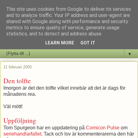
This site uses cookies from Google to deliver its services
Staffars Seriers Blog
and to analyze traffic. Your IP address and user-agent are
shared with Google along with performance and security
metrics to ensure quality of service, generate usage
Vi skriver om serienyheter av alla de slag samt om vad som sker i
statistics, and to detect and address abuse.
butiken.
LEARN MORE
GOT IT
▼
11 februari 2005
Den tolfte
Imorgon är det den tolfte vilket innebär att det är dags för
månadens rea.
Väl mött!
Uppföljning
Tom Spurgeon har en uppdatering på
Comicon Pulse
om
seriehandlarfallet
. Tack och lov är kommenterarerna den här