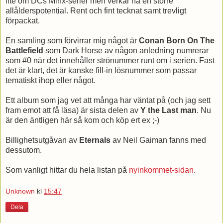
lite om DCs Minx-serier men verkar ha en större
allålderspotential. Rent och fint tecknat samt trevligt
förpackat.
En samling som förvirrar mig något är
Conan Born On The
Battlefield
som Dark Horse av någon anledning numrerar
som #0 när det innehåller strönummer runt om i serien. Fast
det är klart, det är kanske fill-in lösnummer som passar
tematiskt ihop eller något.
Ett album som jag vet att många har väntat på (och jag sett
fram emot att få läsa) är sista delen av
Y the Last man
. Nu
är den äntligen här så kom och köp ert ex ;-)
Billighetsutgåvan av
Eternals
av Neil Gaiman fanns med
dessutom.
Som vanligt hittar du hela listan på
nyinkommet-sidan
.
Unknown
kl
15:47
Dela