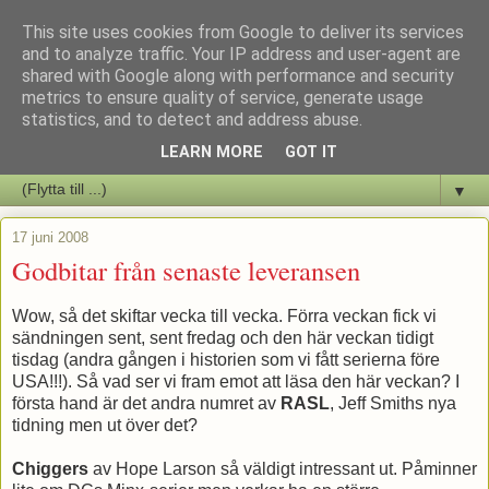
This site uses cookies from Google to deliver its services
Staffars Seriers Blog
and to analyze traffic. Your IP address and user-agent are
shared with Google along with performance and security
metrics to ensure quality of service, generate usage
Vi skriver om serienyheter av alla de slag samt om vad som sker i
statistics, and to detect and address abuse.
butiken.
LEARN MORE
GOT IT
▼
17 juni 2008
Godbitar från senaste leveransen
Wow, så det skiftar vecka till vecka. Förra veckan fick vi
sändningen sent, sent fredag och den här veckan tidigt
tisdag (andra gången i historien som vi fått serierna före
USA!!!). Så vad ser vi fram emot att läsa den här veckan? I
första hand är det andra numret av
RASL
, Jeff Smiths nya
tidning men ut över det?
Chiggers
av Hope Larson så väldigt intressant ut. Påminner