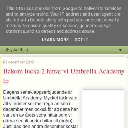
This site uses cookies from Google to deliver its services
Staffars Seriers Blog
and to analyze traffic. Your IP address and user-agent are
shared with Google along with performance and security
metrics to ensure quality of service, generate usage
Vi skriver om serienyheter av alla de slag samt om vad som sker i
statistics, and to detect and address abuse.
butiken.
LEARN MORE
GOT IT
▼
02 december 2008
Bakom lucka 2 hittar vi Umbrella Academy
tp
Dagens serieklappserbjudande är
Umbrella Academy. Mycket tack vare
att vi numer ser mer regn än snö i
december men också för att detta har
varit en av årets stora hittar som vi
gärna ser att andra hittar till (höhö).
Just idag den andra december kostar