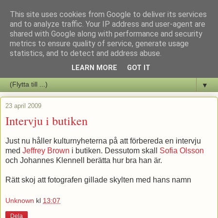
This site uses cookies from Google to deliver its services
Staffars Seriers Blog
and to analyze traffic. Your IP address and user-agent are
shared with Google along with performance and security
metrics to ensure quality of service, generate usage
Vi skriver om serienyheter av alla de slag samt om vad som sker i
statistics, and to detect and address abuse.
butiken.
LEARN MORE
GOT IT
▼
23 april 2009
Intervju i butiken
Just nu håller kulturnyheterna på att förbereda en intervju
med
Jeffrey Brown
i butiken. Dessutom skall
Sofia Olsson
och Johannes Klennell berätta hur bra han är.
Rätt skoj att fotografen gillade skylten med hans namn
Unknown
kl
13:07
Dela