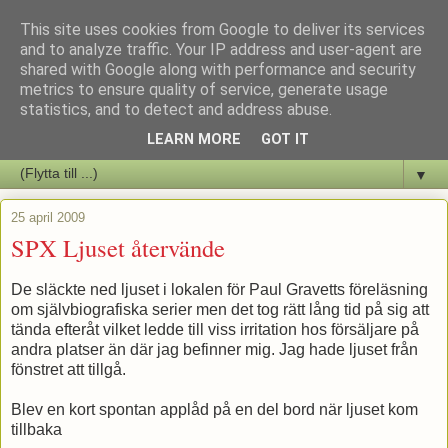
This site uses cookies from Google to deliver its services
Staffars Seriers Blog
and to analyze traffic. Your IP address and user-agent are
shared with Google along with performance and security
metrics to ensure quality of service, generate usage
Vi skriver om serienyheter av alla de slag samt om vad som sker i
statistics, and to detect and address abuse.
butiken.
LEARN MORE
GOT IT
▼
25 april 2009
SPX Ljuset återvände
De släckte ned ljuset i lokalen för Paul Gravetts föreläsning
om självbiografiska serier men det tog rätt lång tid på sig att
tända efteråt vilket ledde till viss irritation hos försäljare på
andra platser än där jag befinner mig. Jag hade ljuset från
fönstret att tillgå.
Blev en kort spontan applåd på en del bord när ljuset kom
tillbaka