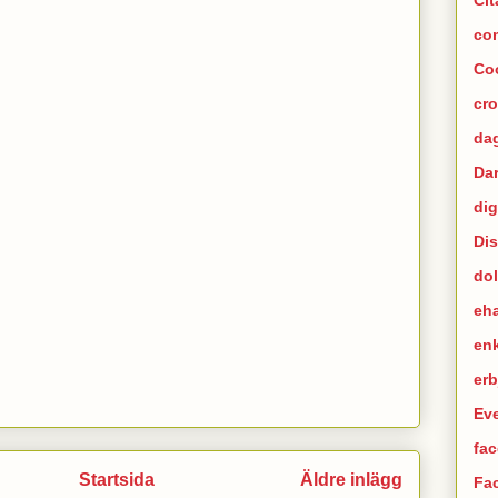
co
Co
cr
dag
Da
dig
Di
dol
eh
en
er
Ev
fac
Startsida
Äldre inlägg
Fa