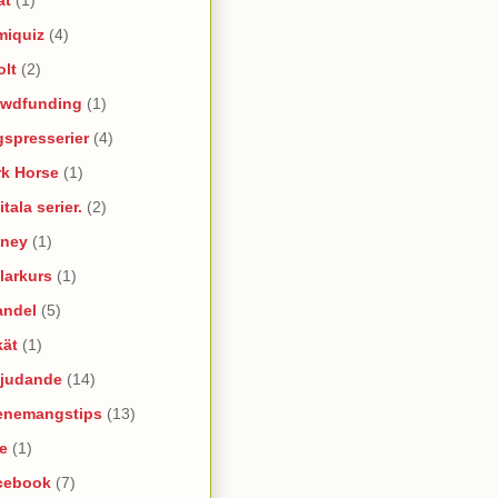
miquiz
(4)
olt
(2)
owdfunding
(1)
spresserier
(4)
rk Horse
(1)
itala serier.
(2)
sney
(1)
larkurs
(1)
andel
(5)
kät
(1)
bjudande
(14)
enemangstips
(13)
e
(1)
cebook
(7)