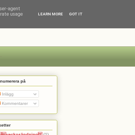
user-agent
erate usage
LEARN MORE
GOT IT
enumerera på
Inlägg
Kommentarer
ketter
veckosändning
(1)