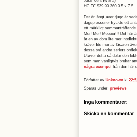
Jack Kent (w & a)
HC FC $39.99 360 9.5 x 7.5
Det är långt øver tjugo år 
dagspresserier tryckte ett an
ett märkligt sammanträffand
Mer! Mer! Meeeer!!!
Det här ä
år en av dom lite mer intellek
kräver lite mer av läsaren även
dessa två andra seriers ordlek
Utøver detta så delar den lek
som man vanligtvis brukar an
några exempel
från den här s
Författat av
Unknown
kl
22:5
Sparas under:
previews
Inga kommentarer:
Skicka en kommentar