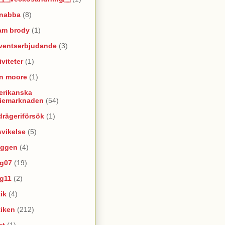
snabba
(8)
am brody
(1)
ventserbjudande
(3)
iviteter
(1)
an moore
(1)
erikanska
riemarknaden
(54)
rägeriförsök
(1)
vikelse
(5)
oggen
(4)
yg07
(19)
yg11
(2)
ik
(4)
tiken
(212)
at
(1)