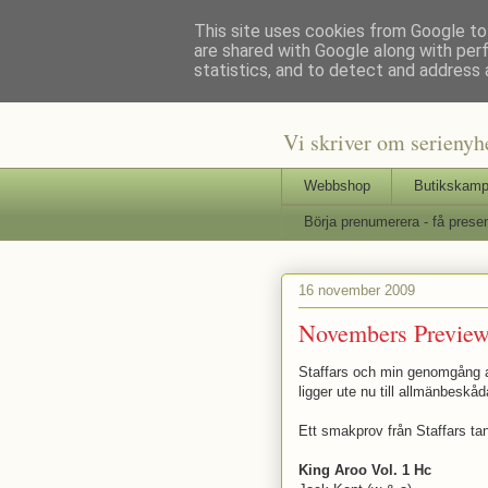
This site uses cookies from Google to 
are shared with Google along with per
Staffars 
statistics, and to detect and address 
Vi skriver om serienyh
Webbshop
Butikskamp
Börja prenumerera - få presen
16 november 2009
Novembers Preview
Staffars och min genomgång 
ligger ute nu till allmänbeskåd
Ett smakprov från Staffars ta
King Aroo Vol. 1 Hc