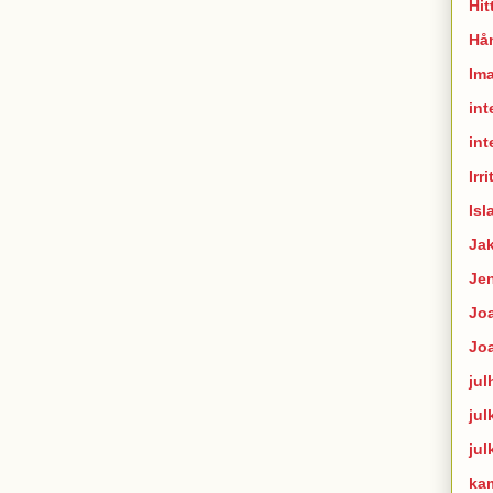
Hit
Hån
Im
int
int
Irr
Isl
Ja
Je
Joa
Jo
jul
jul
jul
ka