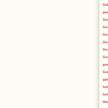
Ga
ge
Ge
Go
Go
Go
Go
Go
gra
Gra
gä
hel
he
He