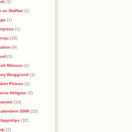
tat
(1)
 av Staffan
(1)
age
(1)
erpress
(1)
ervju
(25)
itation
(4)
and
(1)
kob Nilsson
(1)
nny Berggrund
(1)
kim Pirinen
(1)
anna Hellgren
(2)
handel
(14)
kalendern 2008
(22)
klappstips
(32)
mp
(1)