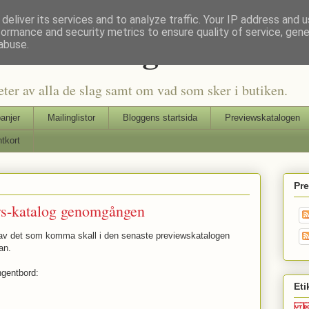
deliver its services and to analyze traffic. Your IP address and 
formance and security metrics to ensure quality of service, gen
Seriers Blog
abuse.
eter av alla de slag samt om vad som sker i butiken.
anjer
Mailinglistor
Bloggens startsida
Previewskatalogen
tkort
Pr
s-katalog genomgången
av det som komma skall i den senaste previewskatalogen
an.
ngentbord:
Eti
