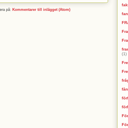
fak
era på:
Kommentarer till inlägget (Atom)
fan
FR
Fr
Fra
fra
(1)
Fr
Fr
frå
fån
för
fö
Fö
För