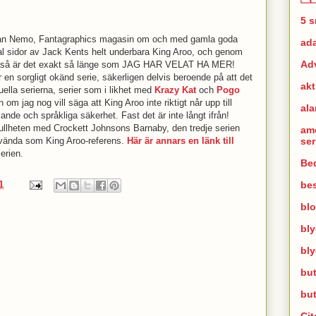
5 
sedan Nemo, Fantagraphics magasin om och med gamla goda
ad
tal sidor av Jack Kents helt underbara King Aroo, och genom
Ad
e så är det exakt så länge som JAG HAR VELAT HA MER!
r en sorgligt okänd serie, säkerligen delvis beroende på att det
akt
tuella serierna, serier som i likhet med
Krazy Kat
och
Pogo
 om jag nog vill säga att King Aroo inte riktigt når upp till
al
ande och språkliga säkerhet. Fast det är inte långt ifrån!
fullheten med Crockett Johnsons Barnaby, den tredje serien
am
se
vända som King Aroo-referens.
Här är annars en länk till
erien.
Bed
bes
1
bl
bl
bl
but
bu
Cit