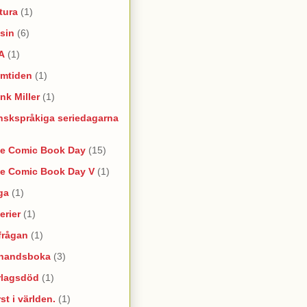
tura
(1)
sin
(6)
A
(1)
amtiden
(1)
nk Miller
(1)
nskspråkiga seriedagarna
ee Comic Book Day
(15)
ee Comic Book Day V
(1)
ga
(1)
erier
(1)
frågan
(1)
rhandsboka
(3)
rlagsdöd
(1)
st i världen.
(1)