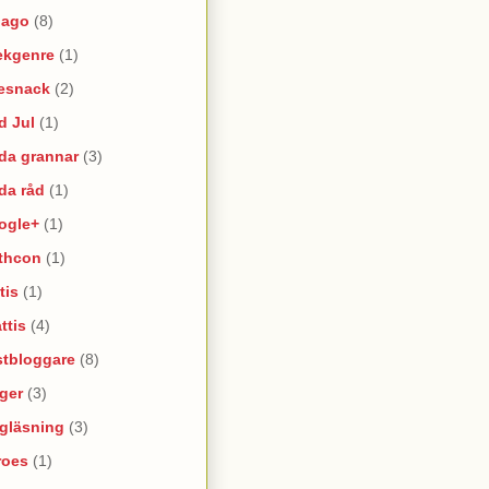
lago
(8)
ekgenre
(1)
esnack
(2)
d Jul
(1)
da grannar
(3)
da råd
(1)
ogle+
(1)
thcon
(1)
tis
(1)
ttis
(4)
stbloggare
(8)
ger
(3)
lgläsning
(3)
roes
(1)