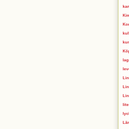
ka
Ki
Ko
kul
ku
Kö
lag
lev
Li
Li
Li
lit
lyc
Lä