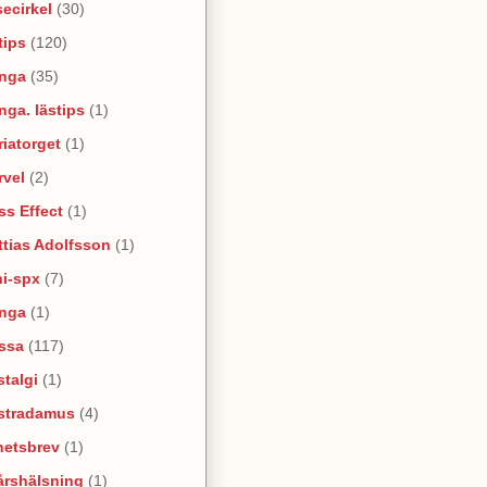
ecirkel
(30)
tips
(120)
nga
(35)
ga. lästips
(1)
iatorget
(1)
rvel
(2)
s Effect
(1)
tias Adolfsson
(1)
ni-spx
(7)
nga
(1)
ssa
(117)
talgi
(1)
stradamus
(4)
hetsbrev
(1)
årshälsning
(1)