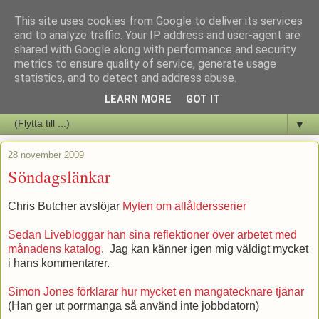
This site uses cookies from Google to deliver its services
Staffars Seriers Blog
and to analyze traffic. Your IP address and user-agent are
shared with Google along with performance and security
metrics to ensure quality of service, generate usage
Vi skriver om serienyheter av alla de slag samt om vad som sker i
statistics, and to detect and address abuse.
butiken.
LEARN MORE
GOT IT
▼
28 november 2009
Söndagslänkar
Chris Butcher avslöjar
Myten om allåldersserier
Sedan Livebloggar han sina reflektioner över arbetet med
månadens katalog
. Jag kan känner igen mig väldigt mycket
i hans kommentarer.
Simon Jones förklarar hur mycket en mangatecknare tjänar
(Han ger ut porrmanga så använd inte jobbdatorn)