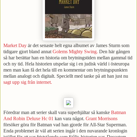
Market Day
är det senaste helt egna albumet av James Sturm som
tidigare gjort bland annat
Golems Mighty Swing.
Den här gången
så har berättar han en historia om brytningstiden mellan gammal tid
och ny tid. Hela historien utspelar sig i en judisk värld i östeuropa
men man kan få det hela till en kommentar om brytningspunkten
mellan analogt och digitalt. Speciellt med tanke på att han just nu
sagt upp sig från internet.
Föredrar man att serier skall vara superhjältar så kanske
Batman
And Robin Deluxe Hc 01
kan vara något.
Grant Morrisons
försöker göra för Batman vad han gjorde för All-Star Superman.
Enda problemet är väl att serien ingår i den nuvarande kronlogin
istället för att var friststående som Stålis-historien var. Dessutom