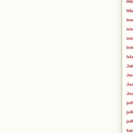
Hit
Hån
Im
int
int
Irr
Isl
Ja
Je
Joa
Jo
jul
jul
jul
ka