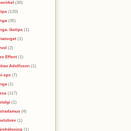
ecirkel
(30)
tips
(120)
nga
(35)
ga. lästips
(1)
iatorget
(1)
rvel
(2)
s Effect
(1)
tias Adolfsson
(1)
ni-spx
(7)
nga
(1)
ssa
(117)
talgi
(1)
stradamus
(4)
hetsbrev
(1)
årshälsning
(1)