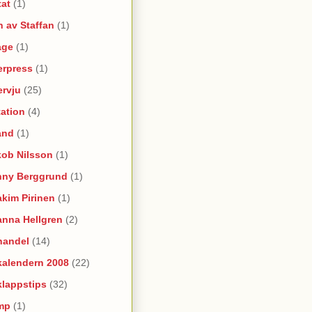
tat
(1)
 av Staffan
(1)
age
(1)
erpress
(1)
ervju
(25)
itation
(4)
and
(1)
kob Nilsson
(1)
nny Berggrund
(1)
kim Pirinen
(1)
anna Hellgren
(2)
handel
(14)
kalendern 2008
(22)
klappstips
(32)
mp
(1)