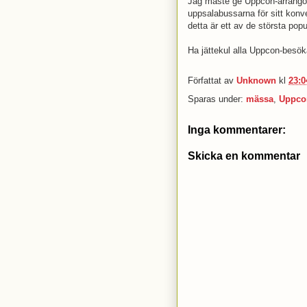
Jag måste ge Uppcon-arrangör
uppsalabussarna för sitt konven
detta är ett av de största po
Ha jättekul alla Uppcon-besöka
Författat av
Unknown
kl
23:0
Sparas under:
mässa
,
Uppco
Inga kommentarer:
Skicka en kommentar