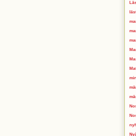
Läs
läs
ma
man
mar
Ma
Mas
Mat
mi
mä
mä
Nos
No
ny
Ny