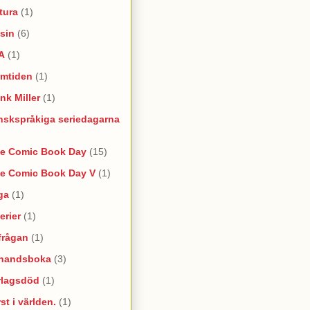
tura
(1)
sin
(6)
A
(1)
amtiden
(1)
nk Miller
(1)
nskspråkiga seriedagarna
ee Comic Book Day
(15)
ee Comic Book Day V
(1)
ga
(1)
erier
(1)
frågan
(1)
rhandsboka
(3)
rlagsdöd
(1)
st i världen.
(1)