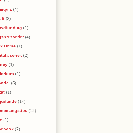
miquiz
(4)
olt
(2)
owdfunding
(1)
spresserier
(4)
rk Horse
(1)
itala serier.
(2)
sney
(1)
larkurs
(1)
andel
(5)
kät
(1)
bjudande
(14)
enemangstips
(13)
e
(1)
cebook
(7)