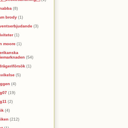
snabba
(8)
am brody
(1)
ventserbjudande
(3)
iviteter
(1)
an moore
(1)
erikanska
riemarknaden
(54)
rägeriförsök
(1)
vikelse
(5)
oggen
(4)
yg07
(19)
yg11
(2)
ik
(4)
tiken
(212)
at
(1)