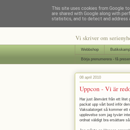
This site uses cookies from Google to 
are shared with Google along with per
Staffars 
statistics, and to detect and address 
Vi skriver om serienyh
Webbshop
Butikskamp
Börja prenumerera - få presen
08 april 2010
Uppcon - Vi är red
Har just återvänt från ett lit
packat upp vårt bord inför den
Vaksalatorget så kommer ett m
upplevelse som jag tyvärr inte
ordnat väldigt bra ersättare s