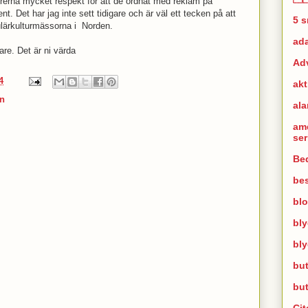
erna mycket respekt för att de ordnat med reklam på
t. Det har jag inte sett tidigare och är väl ett tecken på att
5 
pulärkulturmässorna i Norden.
ad
re. Det är ni värda
Ad
4
akt
n
al
am
se
Bed
bes
bl
bl
bl
but
bu
Cit