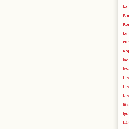
ka
Ki
Ko
kul
ku
Kö
lag
lev
Li
Li
Li
lit
lyc
Lä