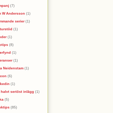
mpanj
(7)
m W Andersson
(1)
mmande serier
(1)
turstöd
(1)
nder
(1)
ptips
(8)
erfynd
(1)
eranser
(1)
na Neidenstam
(1)
ncon
(6)
nkedin
(1)
e halvt seriöst inlägg
(1)
ka
(5)
nktips
(85)