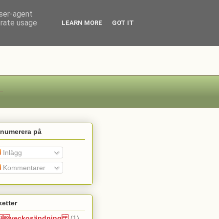
user-agent
erate usage
LEARN MORE
GOT IT
enumerera på
Inlägg
Kommentarer
ketter
veckosändning
(1)