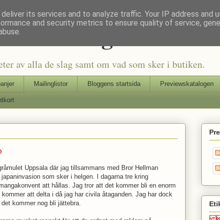
deliver its services and to analyze traffic. Your IP address and 
formance and security metrics to ensure quality of service, gen
Seriers Blog
abuse.
eter av alla de slag samt om vad som sker i butiken.
anjer
Mailinglistor
Bloggens startsida
Previewskatalogen
tkort
Pr
o
et gråmulet Uppsala där jag tillsammans med Bror Hellman
 japaninvasion som sker i helgen. I dagarna tre kring
angakonvent att hållas. Jag tror att det kommer bli en enorm
 kommer att delta i då jag har civila åtaganden. Jag har dock
å det kommer nog bli jättebra.
Eti
