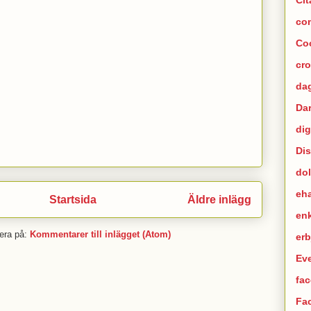
co
Co
cr
dag
Da
dig
Di
dol
eh
Startsida
Äldre inlägg
en
era på:
Kommentarer till inlägget (Atom)
er
Ev
fac
Fa