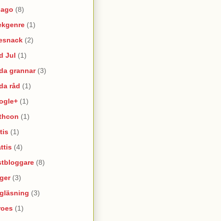
lago
(8)
ekgenre
(1)
esnack
(2)
d Jul
(1)
da grannar
(3)
da råd
(1)
ogle+
(1)
thcon
(1)
tis
(1)
ttis
(4)
stbloggare
(8)
ger
(3)
lgläsning
(3)
roes
(1)