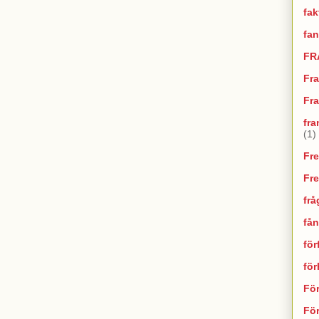
fak
fan
FR
Fr
Fra
fra
(1)
Fr
Fr
frå
fån
för
fö
Fö
För