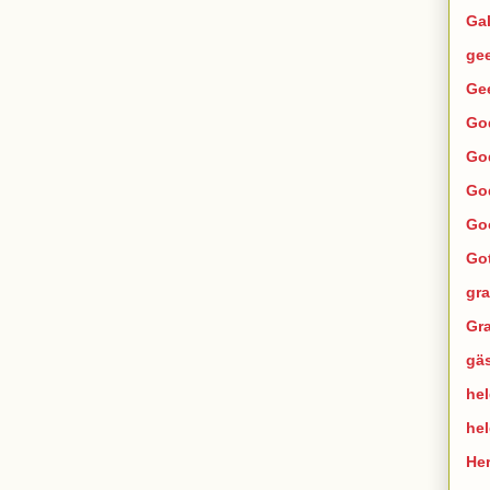
Ga
ge
Ge
Go
Go
Go
Go
Go
gra
Gra
gä
hel
he
He