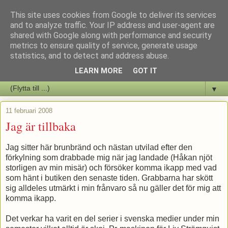
This site uses cookies from Google to deliver its services
Staffars Seriers Blog
and to analyze traffic. Your IP address and user-agent are
shared with Google along with performance and security
metrics to ensure quality of service, generate usage
Vi skriver om serienyheter av alla de slag samt om vad som sker i
statistics, and to detect and address abuse.
butiken.
LEARN MORE
GOT IT
▼
11 februari 2008
Jag är tillbaka
Jag sitter här brunbränd och nästan utvilad efter den
förkylning som drabbade mig när jag landade (Håkan njöt
storligen av min misär) och försöker komma ikapp med vad
som hänt i butiken den senaste tiden. Grabbarna har skött
sig alldeles utmärkt i min frånvaro så nu gäller det för mig att
komma ikapp.
Det verkar ha varit en del serier i svenska medier under min