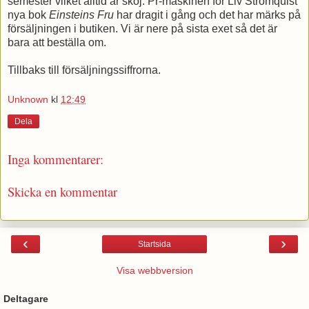
semester vilket alltid är skoj. Pr-maskinen för Liv Strömquist
nya bok
Einsteins Fru
har dragit i gång och det har märks på
försäljningen i butiken. Vi är nere på sista exet så det är
bara att beställa om.
Tillbaks till försäljningssiffrorna.
Unknown
kl
12:49
Dela
Inga kommentarer:
Skicka en kommentar
‹
›
Startsida
Visa webbversion
Deltagare