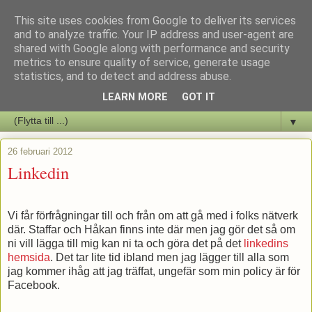
This site uses cookies from Google to deliver its services
Staffars Seriers Blog
and to analyze traffic. Your IP address and user-agent are
shared with Google along with performance and security
metrics to ensure quality of service, generate usage
Vi skriver om serienyheter av alla de slag samt om vad som sker i
statistics, and to detect and address abuse.
butiken.
LEARN MORE
GOT IT
▼
26 februari 2012
Linkedin
Vi får förfrågningar till och från om att gå med i folks nätverk
där. Staffar och Håkan finns inte där men jag gör det så om
ni vill lägga till mig kan ni ta och göra det på det
linkedins
hemsida
. Det tar lite tid ibland men jag lägger till alla som
jag kommer ihåg att jag träffat, ungefär som min policy är för
Facebook.