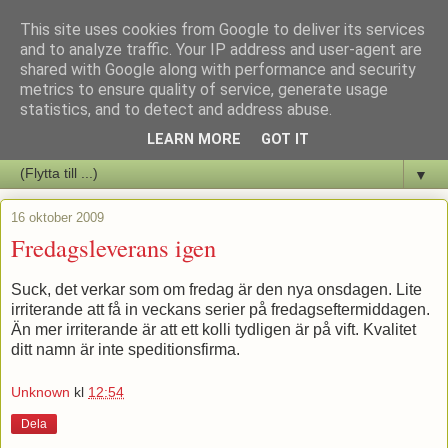
This site uses cookies from Google to deliver its services
Staffars Seriers Blog
and to analyze traffic. Your IP address and user-agent are
shared with Google along with performance and security
metrics to ensure quality of service, generate usage
Vi skriver om serienyheter av alla de slag samt om vad som sker i
statistics, and to detect and address abuse.
butiken.
LEARN MORE
GOT IT
▼
16 oktober 2009
Fredagsleverans igen
Suck, det verkar som om fredag är den nya onsdagen. Lite
irriterande att få in veckans serier på fredagseftermiddagen.
Än mer irriterande är att ett kolli tydligen är på vift. Kvalitet
ditt namn är inte speditionsfirma.
Unknown
kl
12:54
Dela