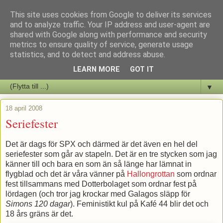
This site uses cookies from Google to deliver its services
Staffars Seriers Blog
and to analyze traffic. Your IP address and user-agent are
shared with Google along with performance and security
metrics to ensure quality of service, generate usage
Vi skriver om serienyheter av alla de slag samt om vad som sker i
statistics, and to detect and address abuse.
butiken.
LEARN MORE
GOT IT
▼
18 april 2008
Seriefester
Det är dags för SPX och därmed är det även en hel del
seriefester som går av stapeln. Det är en tre stycken som jag
känner till och bara en som än så länge har lämnat in
flygblad och det är våra vänner på
Hallongrottan
som ordnar
fest tillsammans med Dotterbolaget som ordnar fest på
lördagen (och tror jag krockar med Galagos släpp för
Simons 120 dagar
). Feministikt kul på Kafé 44 blir det och
18 års gräns är det.