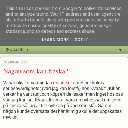
This site uses cookies from Google to deliver its services
Staffars Seriers Blog
and to analyze traffic. Your IP address and user-agent are
shared with Google along with performance and security
metrics to ensure quality of service, generate usage
Vi skriver om serienyheter av alla de slag samt om vad som sker i
statistics, and to detect and address abuse.
butiken.
LEARN MORE
GOT IT
▼
19 januari 2008
Någon som kan finska?
Vi har blivit omnämnda i
en artikel
om Stockholms
seriesevärdigheter (vad jag kan förstå) hos Kvaak.fi. Killen
verkar ha varit runt och köpt en del saker men inget hos oss
vad jag kan se. Kvaak.fi verkar vara en nyhetssajt om serier
på finska så jag är lite nyfiken på vad som står. Så om
någon kunde översätta det här åt mig skulle det uppskattas
mycket.