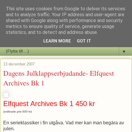
This site uses cookies from Google to deliver its services
Staffars Seriers Blog
and to analyze traffic. Your IP address and user-agent are
shared with Google along with performance and security
metrics to ensure quality of service, generate usage
Vi skriver om serienyheter av alla de slag samt om vad som sker i
statistics, and to detect and address abuse.
butiken.
LEARN MORE
GOT IT
▼
13 december 2007
Dagens Julklappserbjudande- Elfquest
Archives Bk 1
Elfquest Archives Bk 1 450 kr
(ordinarie pris 600 kr)
En serieklassiker i fin utgåva. Vad mer kan man begära av
julen.