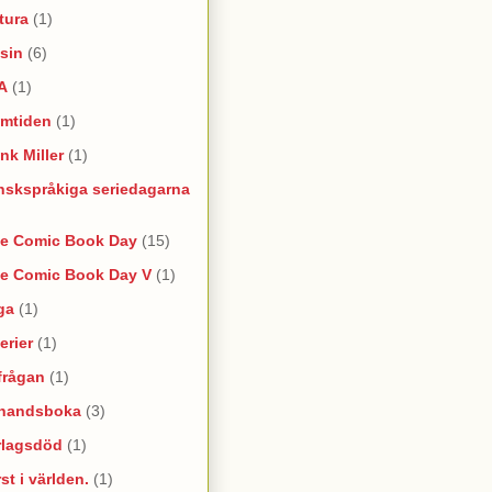
tura
(1)
sin
(6)
A
(1)
amtiden
(1)
nk Miller
(1)
nskspråkiga seriedagarna
ee Comic Book Day
(15)
ee Comic Book Day V
(1)
ga
(1)
erier
(1)
frågan
(1)
rhandsboka
(3)
rlagsdöd
(1)
st i världen.
(1)