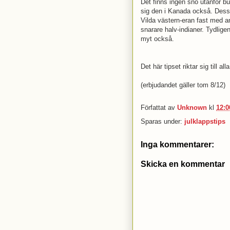
Det finns ingen snö utanför b
sig den i Kanada också. Dessu
Vilda västern-eran fast med an
snarare halv-indianer. Tydlige
myt också.
Det här tipset riktar sig till a
(erbjudandet gäller tom 8/12)
Författat av
Unknown
kl
12:0
Sparas under:
julklappstips
Inga kommentarer:
Skicka en kommentar