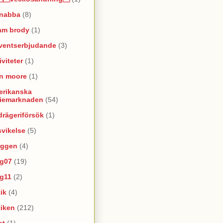
snabba
(8)
am brody
(1)
ventserbjudande
(3)
iviteter
(1)
an moore
(1)
erikanska
riemarknaden
(54)
rägeriförsök
(1)
vikelse
(5)
oggen
(4)
yg07
(19)
yg11
(2)
ik
(4)
tiken
(212)
at
(1)