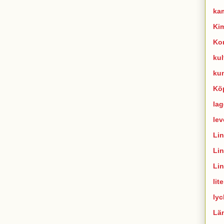
ka
Ki
Ko
kul
ku
Kö
lag
lev
Li
Li
Li
lit
lyc
Lä