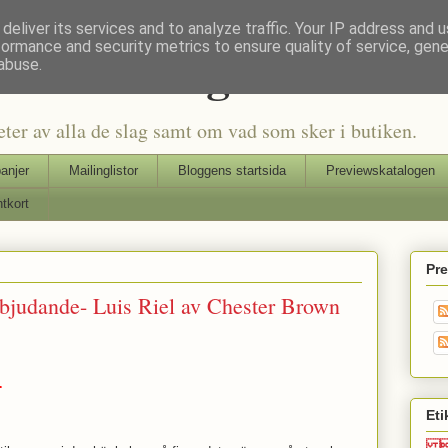
deliver its services and to analyze traffic. Your IP address and 
formance and security metrics to ensure quality of service, gen
Seriers Blog
abuse.
eter av alla de slag samt om vad som sker i butiken.
anjer
Mailinglistor
Bloggens startsida
Previewskatalogen
tkort
Pr
bjudande- Luis Riel av Chester Brown
r
Eti
