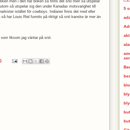
utiken men i den här boken så finns det snö men så utspelar
tom så utspelar sig den under Kanadas motsvarighet till
5 
arkister istället för cowboys. Indianer finns det med eller
n så har Louis Riel funnits på riktigt så snö kanske är mer än
ad
Ad
akt
lla som liksom jag väntar på snö.
al
am
se
0
Bed
bes
bl
bl
bl
but
bu
Cit