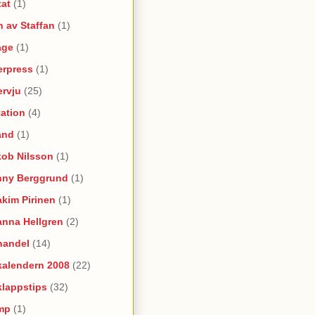
tat
(1)
 av Staffan
(1)
age
(1)
erpress
(1)
ervju
(25)
itation
(4)
and
(1)
kob Nilsson
(1)
nny Berggrund
(1)
kim Pirinen
(1)
anna Hellgren
(2)
handel
(14)
kalendern 2008
(22)
klappstips
(32)
mp
(1)