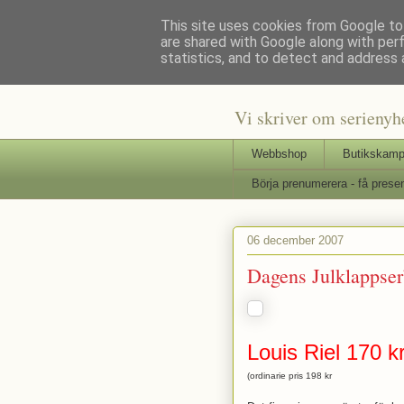
This site uses cookies from Google to 
are shared with Google along with per
Staffars 
statistics, and to detect and address 
Vi skriver om serienyh
Webbshop
Butikskamp
Börja prenumerera - få presen
06 december 2007
Dagens Julklappser
Louis Riel 170 k
(ordinarie pris 198 kr