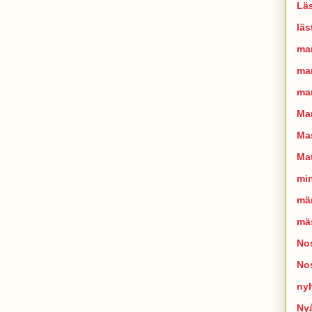
Läs
läs
ma
man
mar
Ma
Mas
Mat
mi
mä
mä
Nos
No
ny
Ny