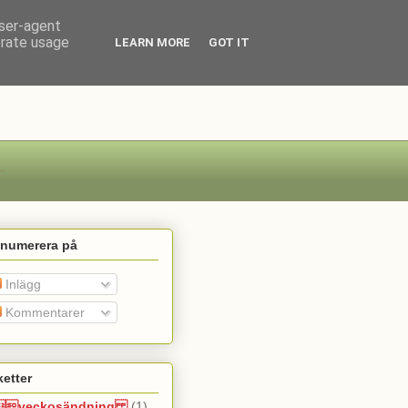
user-agent
erate usage
LEARN MORE
GOT IT
enumerera på
Inlägg
Kommentarer
ketter
veckosändning
(1)