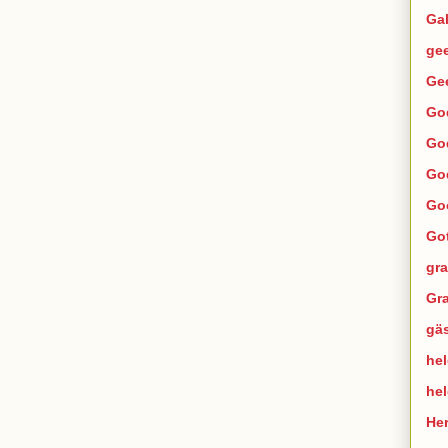
Ga
ge
Ge
Go
Go
Go
Go
Go
gra
Gra
gä
hel
he
He