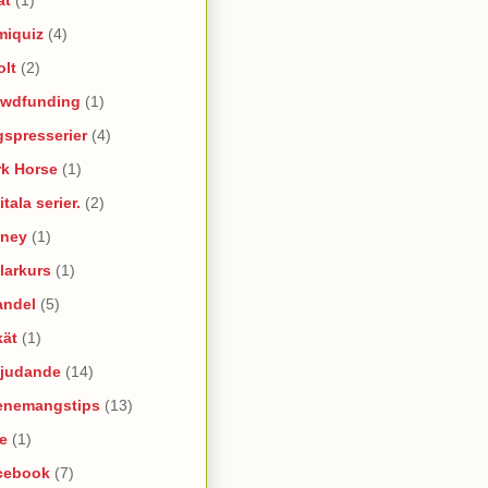
miquiz
(4)
olt
(2)
owdfunding
(1)
spresserier
(4)
rk Horse
(1)
itala serier.
(2)
sney
(1)
larkurs
(1)
andel
(5)
kät
(1)
bjudande
(14)
enemangstips
(13)
e
(1)
cebook
(7)