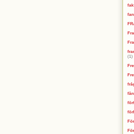
fak
fan
FR
Fr
Fra
fra
(1)
Fr
Fr
frå
fån
för
fö
Fö
För