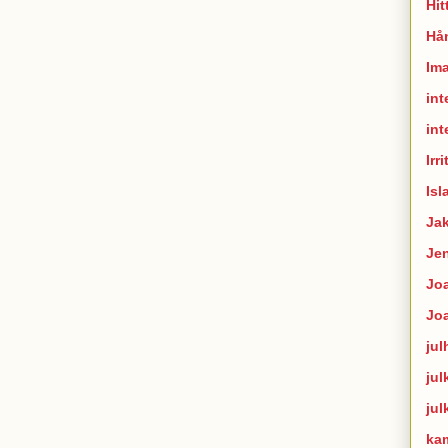
Hit
Hån
Im
int
int
Irr
Isl
Ja
Je
Joa
Jo
jul
jul
jul
ka