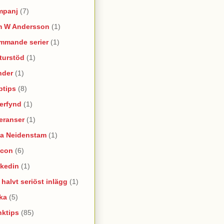
mpanj
(7)
m W Andersson
(1)
mmande serier
(1)
turstöd
(1)
nder
(1)
ptips
(8)
erfynd
(1)
eranser
(1)
na Neidenstam
(1)
ncon
(6)
nkedin
(1)
e halvt seriöst inlägg
(1)
ka
(5)
nktips
(85)