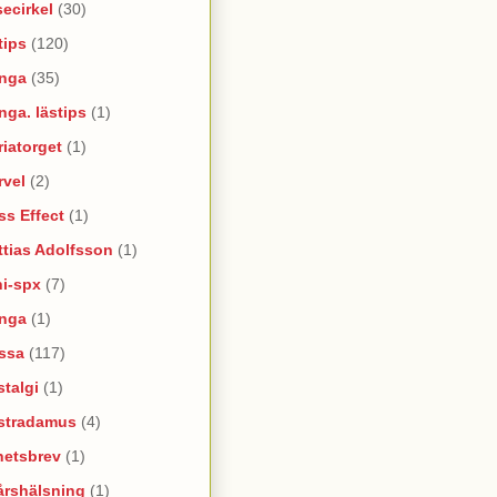
ecirkel
(30)
tips
(120)
nga
(35)
ga. lästips
(1)
iatorget
(1)
rvel
(2)
s Effect
(1)
tias Adolfsson
(1)
ni-spx
(7)
nga
(1)
ssa
(117)
talgi
(1)
stradamus
(4)
hetsbrev
(1)
årshälsning
(1)