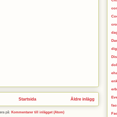
co
Co
cr
dag
Da
dig
Di
dol
eh
en
er
Ev
Startsida
Äldre inlägg
fac
era på:
Kommentarer till inlägget (Atom)
Fa