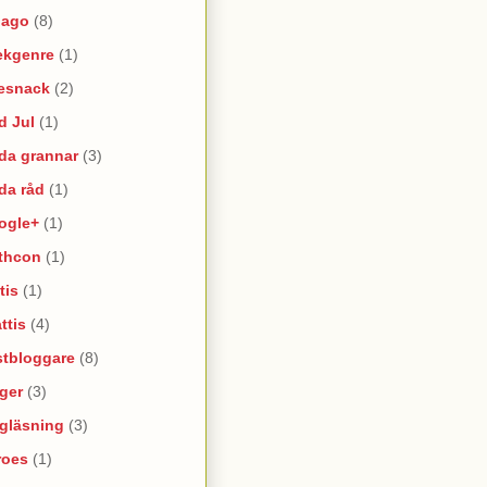
lago
(8)
ekgenre
(1)
esnack
(2)
d Jul
(1)
da grannar
(3)
da råd
(1)
ogle+
(1)
thcon
(1)
tis
(1)
ttis
(4)
stbloggare
(8)
ger
(3)
lgläsning
(3)
roes
(1)