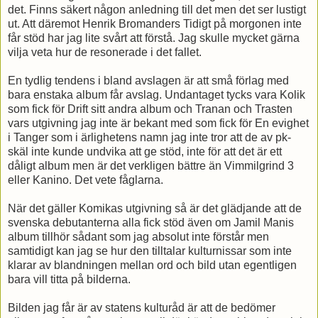
det. Finns säkert någon anledning till det men det ser lustigt
ut. Att däremot Henrik Bromanders Tidigt på morgonen inte
får stöd har jag lite svårt att förstå. Jag skulle mycket gärna
vilja veta hur de resonerade i det fallet.
En tydlig tendens i bland avslagen är att små förlag med
bara enstaka album får avslag. Undantaget tycks vara Kolik
som fick för Drift sitt andra album och Tranan och Trasten
vars utgivning jag inte är bekant med som fick för En evighet
i Tanger som i ärlighetens namn jag inte tror att de av pk-
skäl inte kunde undvika att ge stöd, inte för att det är ett
dåligt album men är det verkligen bättre än Vimmilgrind 3
eller Kanino. Det vete fåglarna.
När det gäller Komikas utgivning så är det glädjande att de
svenska debutanterna alla fick stöd även om Jamil Manis
album tillhör sådant som jag absolut inte förstår men
samtidigt kan jag se hur den tilltalar kulturnissar som inte
klarar av blandningen mellan ord och bild utan egentligen
bara vill titta på bilderna.
Bilden jag får är av statens kulturåd är att de bedömer