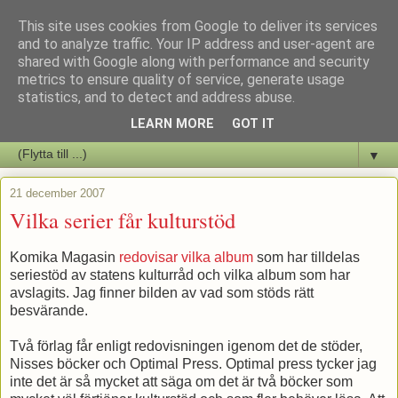
This site uses cookies from Google to deliver its services
Staffars Seriers Blog
and to analyze traffic. Your IP address and user-agent are
shared with Google along with performance and security
metrics to ensure quality of service, generate usage
Vi skriver om serienyheter av alla de slag samt om vad som sker i
statistics, and to detect and address abuse.
butiken.
LEARN MORE
GOT IT
▼
21 december 2007
Vilka serier får kulturstöd
Komika Magasin
redovisar vilka album
som har tilldelas
seriestöd av statens kulturråd och vilka album som har
avslagits. Jag finner bilden av vad som stöds rätt
besvärande.
Två förlag får enligt redovisningen igenom det de stöder,
Nisses böcker och Optimal Press. Optimal press tycker jag
inte det är så mycket att säga om det är två böcker som