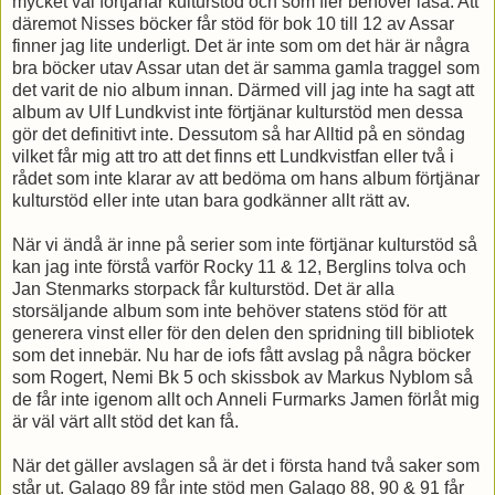
mycket väl förtjänar kulturstöd och som fler behöver läsa. Att
däremot Nisses böcker får stöd för bok 10 till 12 av Assar
finner jag lite underligt. Det är inte som om det här är några
bra böcker utav Assar utan det är samma gamla traggel som
det varit de nio album innan. Därmed vill jag inte ha sagt att
album av Ulf Lundkvist inte förtjänar kulturstöd men dessa
gör det definitivt inte. Dessutom så har Alltid på en söndag
vilket får mig att tro att det finns ett Lundkvistfan eller två i
rådet som inte klarar av att bedöma om hans album förtjänar
kulturstöd eller inte utan bara godkänner allt rätt av.
När vi ändå är inne på serier som inte förtjänar kulturstöd så
kan jag inte förstå varför Rocky 11 & 12, Berglins tolva och
Jan Stenmarks storpack får kulturstöd. Det är alla
storsäljande album som inte behöver statens stöd för att
generera vinst eller för den delen den spridning till bibliotek
som det innebär. Nu har de iofs fått avslag på några böcker
som Rogert, Nemi Bk 5 och skissbok av Markus Nyblom så
de får inte igenom allt och Anneli Furmarks Jamen förlåt mig
är väl värt allt stöd det kan få.
När det gäller avslagen så är det i första hand två saker som
står ut. Galago 89 får inte stöd men Galago 88, 90 & 91 får